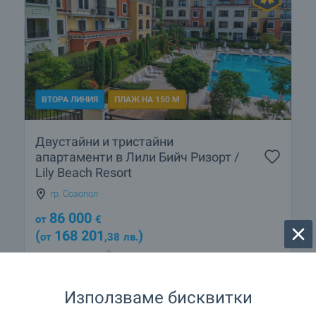
ВТОРА ЛИНИЯ
ПЛАЖ НА 150 М
Двустайни и тристайни
апартаменти в Лили Бийч Ризорт /
Lily Beach Resort
гр. Созопол
86 000
от
€
(
168 201
)
от
,38
лв.
2
(1 202
- 1 696
€/м
)
2
(2 350
,91
- 3 317
,09
лв./м
)
2
Площ: 55.96 - 118.18 м
Използваме бисквитки
Тип на имота:
Апартаменти (различни типове)