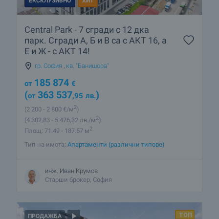
ЕКСКЛУЗИВНО
ХИТ
Central Park - 7 сгради с 12 дка
парк. Сгради А, Б и В са с АКТ 16, а
Е и Ж - с АКТ 14!
гр. София
,
кв. "Банишора"
185 874
от
€
(
363 537
)
от
,95
лв.
2
(2 200
- 2 800
€/м
)
2
(4 302
,83
- 5 476
,32
лв./м
)
2
Площ: 71.49 - 187.57 м
Тип на имота:
Апартаменти (различни типове)
инж. Иван Крумов
Старши брокер, София
ПРОДАЖБА