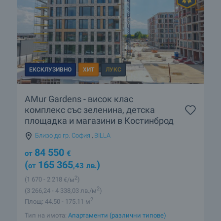
ЕКСКЛУЗИВНО
ХИТ
ЛУКС
AMur Gardens - висок клас
комплекс със зеленина, детска
площадка и магазини в Костинброд
Близо до гр. София
,
BILLA
84 550
от
€
(
165 365
)
от
,43
лв.
2
(1 670
- 2 218
€/м
)
2
(3 266
,24
- 4 338
,03
лв./м
)
2
Площ: 44.50 - 175.11 м
Тип на имота:
Апартаменти (различни типове)