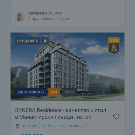
Магдалена Тошева
Старши брокер, София
ПРОДАЖБА
ЕКСКЛУЗИВНО
ХИТ
ЛУКС
SYNERA Residence - качество и стил
в Манастирски ливади - изток
гр. София
,
кв. "Манастирски ливади"