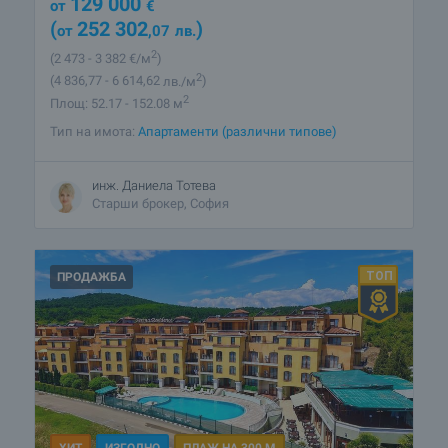
129 000
от
€
(
252 302
)
от
,07
лв.
2
(2 473
- 3 382
€/м
)
2
(4 836
,77
- 6 614
,62
лв./м
)
2
Площ: 52.17 - 152.08 м
Тип на имота:
Апартаменти (различни типове)
инж. Даниела Тотева
Старши брокер, София
ПРОДАЖБА
ХИТ
ИЗГОДНО
ПЛАЖ НА 300 М