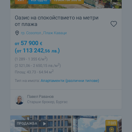
Оазис на спокойствието на метри
от плажа
гр. Созопол
,
Плаж Каваци
57 900
от
€
(
113 242
)
от
,56
лв.
2
(1 289
- 1 355
€/м
)
2
(2 521
,06
- 2 650
,15
лв./м
)
2
Площ: 43.73 - 64.94 м
Тип на имота:
Апартаменти (различни типове)
Павел Раванов
Старши брокер, Бургас
ПРОДАЖБА