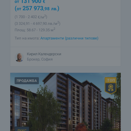
131 900
от
€
(
257 973
)
от
,98
лв.
2
(1 700
- 2 402
€/м
)
2
(3 324
,91
- 4 697
,90
лв./м
)
2
Площ: 58.67 - 129.35 м
Тип на имота:
Апартаменти (различни типове)
Кирил Календерски
Брокер, София
ПРОДАЖБА
ЛУКС