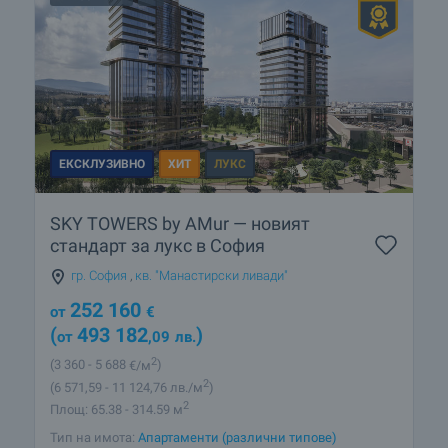
ЕКСКЛУЗИВНО
ХИТ
ЛУКС
SKY TOWERS by AMur — новият
стандарт за лукс в София
гр. София
,
кв. "Манастирски ливади"
252 160
от
€
(
493 182
)
от
,09
лв.
2
(3 360
- 5 688
€/м
)
2
(6 571
,59
- 11 124
,76
лв./м
)
2
Площ: 65.38 - 314.59 м
Тип на имота:
Апартаменти (различни типове)