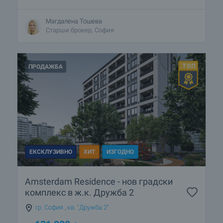
Магдалена Тошева
Старши брокер, София
ПРОДАЖБА
ЕКСКЛУЗИВНО
ХИТ
ИЗГОДНО
Amsterdam Residence - нов градски
комплекс в ж.к. Дружба 2
гр. София
,
кв. "Дружба 2"