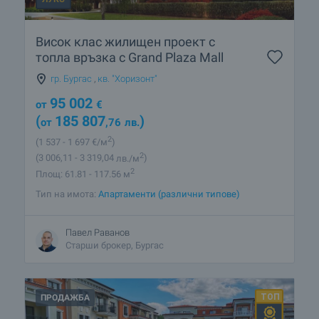
Висок клас жилищен проект с
топла връзка с Grand Plaza Mall
гр. Бургас
,
кв. "Хоризонт"
95 002
от
€
(
185 807
)
от
,76
лв.
2
(1 537
- 1 697
€/м
)
2
(3 006
,11
- 3 319
,04
лв./м
)
2
Площ: 61.81 - 117.56 м
Тип на имота:
Апартаменти (различни типове)
Павел Раванов
Старши брокер, Бургас
ПРОДАЖБА