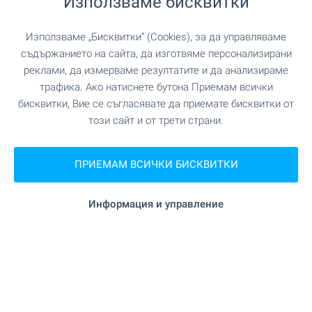
Използваме бисквитки
на 715 м. (9 мин.)
Поща/Куриер
Използваме „Бисквитки“ (Cookies), за да управляваме
"Лазур" на 436 м. (6 мин.)
Салон за красота
съдържанието на сайта, да изготвяме персонализирани
реклами, да измерваме резултатите и да анализираме
трафика. Ако натиснете бутона Приемам всички
бисквитки, Вие се съгласявате да приемате бисквитки от
ЗАВЕДЕНИЯ
този сайт и от трети страни.
"Tuna" на 35 м. (1 мин.)
Ресторант
ПРИЕМАМ ВСИЧКИ БИСКВИТКИ
"Aeraki" на 170 м. (3 мин.)
Ресторант
Информация и управление
на 371 м. (5 мин.)
Кафене
"Cool&Hott" на 258 м. (4 мин.)
Бар
"Galaktika" на 234 м. (3 мин.)
Нощен клуб