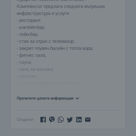
Комплексът предлага следната вътрешна
инфраструктура и услуги:
- ресторант;
- коктейл-бар;
- лоби-бар;
- стая за отдих с телевизор;
- закрит плувен басейн с топла вода;
- фитнес зала;
- сауна;
- зала за масажи;
- магазин;
- стая за съхранение на багаж;
- интернет зала;
- голям открит басейн за възрастни и деца;
Прочетете цялата информация
- детски кът;
- детска площадка;
- детски клуб с аниматори;
Сподели:
- изкуствен плаж;
- шезлонги и чадъри;