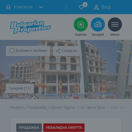
0
Контакти
Вход
оценка
продай
меню
Сподели
Добави в любими
Галерия (11)
Начало
Продажба
Област Бургас
гр. Свети Влас
Sveti Vlas
ПРОДАЖБА
НЕВАЛИДНА ОФЕРТА