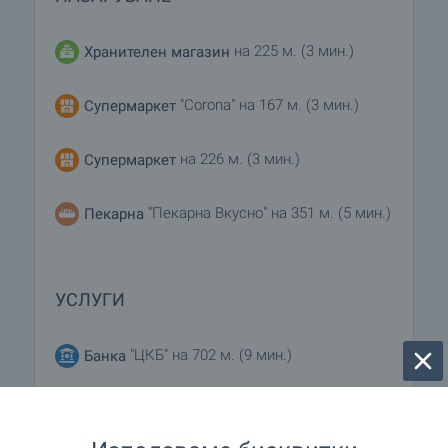
на 225 м. (3 мин.)
Хранителен магазин
"Corona" на 167 м. (3 мин.)
Супермаркет
на 226 м. (3 мин.)
Супермаркет
"Пекарна Вкусно" на 351 м. (5 мин.)
Пекарна
УСЛУГИ
"ЦКБ" на 702 м. (9 мин.)
Банка
на 305 м. (4 мин.)
Аптека