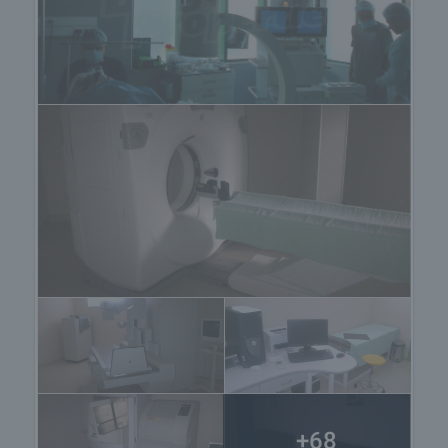
- шокова зала с 4 легла за краткосрочен
престрои
- травматология – РЗП
- манипулационна
В това крило има достъп до асансьор
предназначен за носилки, който води до
операционния блок.
Крило 2
: Образна диагностика с ренген, скенер и
ехограф
Тя е разположена на първи етаж, за удобството
на пациентите с тежки травми.
Втори етаж
Крило 1
: медико-денталнен център, в който се
намират 5 специализирани кабинета, а именно:
- Вътрешни болести
- УНГ
- Гинекологичен кабинет
+68