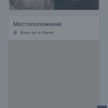
- Педиатрия
- Манипулационна
- 2 Стоматологични кабинета
- Клинична лаборатория
Местоположение
Крило 2
: Операционен блок, съобразен с всички
Близо до гр. Бургас
нормативни изисквания, разполагащ с:
- Филтър за персонала – баня, тоалетна,
съблекалня
- Операционен блок с една операционна маса
- Кабинет на лекаря
- Стерилизация
- Реанимация с три легла
- Склад за чисто бельо
- Склад за опасни отпадъци
- Помещение за измиване
- Склад за мръсно бельо
Трети етаж
Този етаж има същото разпределение както и