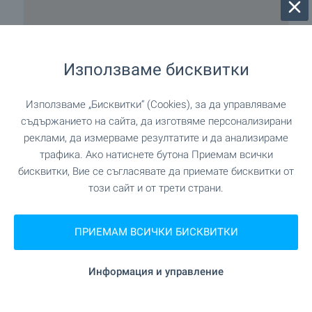
останалите етажи – 2 крила и централно
помещение. Тук се намира стационарният блок,
с 11 болнични стаи с 20 легла. Всяка стая е
оборудвана със самостоятелен санитарен
Използваме бисквитки
възел, паник бутон, климатик, телефон, плазмен
телевизор.
Използваме „Бисквитки“ (Cookies), за да управляваме
съдържанието на сайта, да изготвяме персонализирани
Крило 1
:
реклами, да измерваме резултатите и да анализираме
- 4 болнични стаи за престои на пациенти
трафика. Ако натиснете бутона Приемам всички
- Фоайе със столова
Изпратете запитване
бисквитки, Вие се съгласявате да приемате бисквитки от
този сайт и от трети страни.
Крило 2
:
- Превързочна
Тази оферта е невалидна
- Манипулационна
ПРИЕМАМ ВСИЧКИ БИСКВИТКИ
Моля свържете се с нас, за да ви
- Наблюдение на спешни случаи
предложим други оферти, които
- Интензивен сектор
отговарят на вашите изисквания.
- Следоперационен блок
Информация и управление
Четвърти етаж