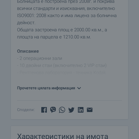
Болницата е построена през 2008г. и покрива
всички стандарти и изисквания, включително
ISO9001: 2008 както и има лиценз за болнична
дейност.
Общата застроена площ е 2000.00 кв.м., а
площта на парцела е 1210.00 кв.м.
Описание
- 2 операционни зали
- 10 двойни стаи (включително 2 VIP стаи)
- Рентгенова лаборатория - техника Kodak
- Спешен сектор с 4 бокса, операционна маса и
2 лекарски кабинета
Прочетете цялата информация
- Газова централа /вакуум, кислород, въздух под
налягане до всички помещения/
- Рецепция със сектор за технически екип
Сподели:
(застраховки)
- 5 асансьора – 1 за носилки, 1 за храна, 1 за
посетители, 2 товарни за служебни цели
Характеристики на имота
- Поликлиника със 7 кабинета и манипулационна