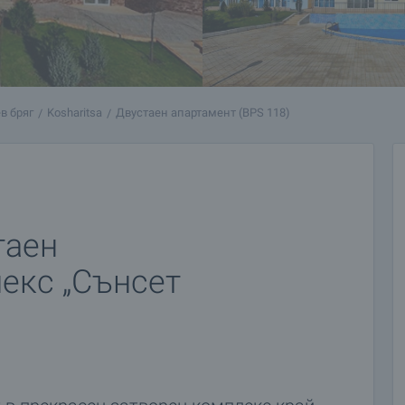
в бряг
Kosharitsa
Двустаен апартамент (BPS 118)
таен
екс „Сънсет