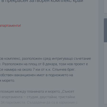
в прекрасен затворен комплекс край
апартаменти!
нов комплекс, разположен сред интригуващо съчетание
 Разположен на площ от 8 декара, този нов проект е
е намира на около 7 км от к.к. Слънчев бряг.
обствен ваканционен имот в подножието на
м морето.
 позиция между планината и морето, „Сънсет
8 апартамента – студия, двустайни, тристайни
т 34 паркоместа. Създадени да са в хармония с