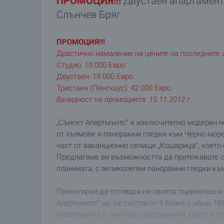
ПРОМОЦИЯ!!!
Двустаен апартамент 
Слънчев Бряг
ПРОМОЦИЯ!!!
Драстично намаление на цените на последните 
Студио: 10 000 Евро
Двустаен: 19 000 Евро
Тристаен (Пентхаус): 42 000 Евро
Валидност на промоцията: 15.11.2012 г.
„Сънсет Апартмънтс” е изключително модерен 
от хълмове и панорамни гледки към Черно море.
част от ваканционно селище „Кошарица”, което с
Предлагаме ви възможността да притежавате с
планината, с великолепни панорамни гледки къ
Проектиран да отговаря на своята първокласна
Апартмънтс” ще се състои от 4 блока с общо 18
апартаменти и пентхаус-апартаменти, както и о