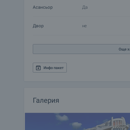
Асансьор
Да
Двор
не
Още х
Инфо пакет
Галерия