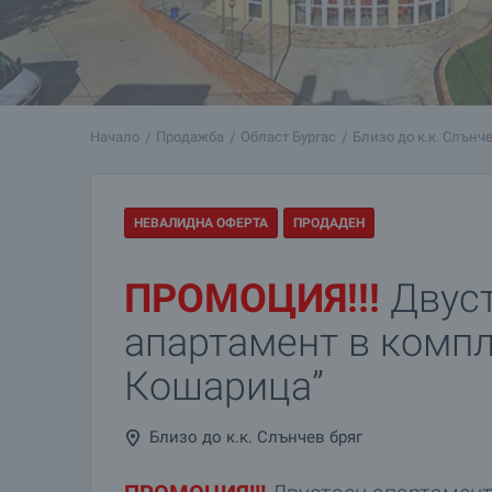
Начало
Продажба
Област Бургас
Близо до к.к. Слънче
НЕВАЛИДНА ОФЕРТА
ПРОДАДЕН
ПРОМОЦИЯ!!!
Двус
апартамент в компл
Кошарица”
Близо до к.к. Слънчев бряг