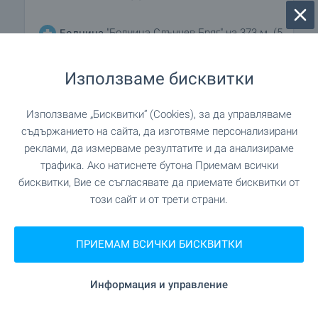
"Болница Слънчев Бряг" на 373 м. (5
Болница
мин.)
Използваме бисквитки
на 373 м. (5 мин.)
Болница
Използваме „Бисквитки“ (Cookies), за да управляваме
на 401 м. (5 мин.)
Медицински център
съдържанието на сайта, да изготвяме персонализирани
реклами, да измерваме резултатите и да анализираме
трафика. Ако натиснете бутона Приемам всички
бисквитки, Вие се съгласявате да приемате бисквитки от
ПАЗАРУВАНЕ
този сайт и от трети страни.
на 566 м. (7 мин.)
Хранителен магазин
ПРИЕМАМ ВСИЧКИ БИСКВИТКИ
"Т-Маркет" на 273 м. (4 мин.)
Супермаркет
Информация и управление
"ALDO" на 481 м. (6 мин.)
Супермаркет