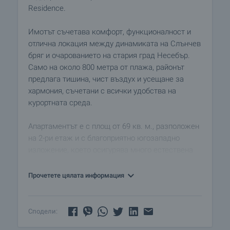
Residence.
Имотът съчетава комфорт, функционалност и
отлична локация между динамиката на Слънчев
бряг и очарованието на стария град Несебър.
Само на около 800 метра от плажа, районът
предлага тишина, чист въздух и усещане за
хармония, съчетани с всички удобства на
курортната среда.
Апартаментът е с площ от 69 кв. м., разположен
на 2-ри етаж и с благоприятно югозападно
изложение, което осигурява много естествена
светлина през целия ден. Жилището е напълно
обзаведено и готово за ползване, с практично и
Прочетете цялата информация
удобно разпределение:
• светла дневна с кухненски бокс
• комфортна спалня
Сподели:
• баня с тоалетна