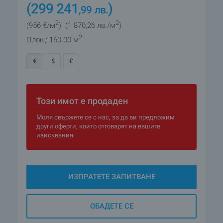
(299 241
)
,99
лв.
2
2
(956
€/м
)
(1 870
,26
лв./м
)
2
Площ: 160.00 м
€
$
£
Този имот е продаден
Моля свържете се с нас, за да ви предложим
други оферти, които отговарят на вашите
изисквания.
ИЗПРАТЕТЕ ЗАПИТВАНЕ
ОБАДЕТЕ СЕ