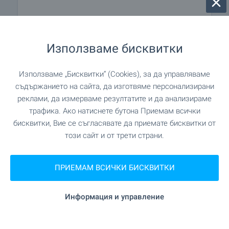
УСЛУГИ
Използваме бисквитки
"Централна Кооперативна Банка" на 738
Банка
м. (9 мин.)
Използваме „Бисквитки“ (Cookies), за да управляваме
съдържанието на сайта, да изготвяме персонализирани
"Централна Кооперативна Банка" на 738
Банка
реклами, да измерваме резултатите и да анализираме
м. (9 мин.)
трафика. Ако натиснете бутона Приемам всички
бисквитки, Вие се съгласявате да приемате бисквитки от
"Нота Бене" на 211 м. (3 мин.)
Аптека
този сайт и от трети страни.
"Еконт" на 806 м. (10 мин.)
Поща/Куриер
ПРИЕМАМ ВСИЧКИ БИСКВИТКИ
"Еконт" на 936 м. (12 мин.)
Поща/Куриер
Информация и управление
"AM Lockdown" на 285 м. (4
Фризьорски салон
мин.)