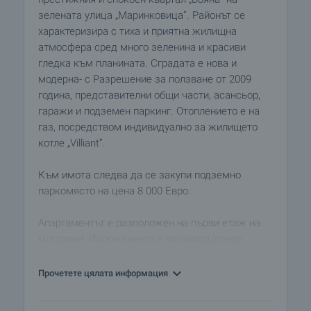
зелената улица „Маринковица”. Районът се
характеризира с тиха и приятна жилищна
атмосфера сред много зеленина и красиви
гледка към планината. Сградата е нова и
модерна- с Разрешение за ползване от 2009
година, представителни общи части, асансьор,
гаражи и подземен паркинг. Отоплението е на
газ, посредством индивидуално за жилището
котле „Villiant”.
Към имота следва да се закупи подземно
паркомясто на цена 8 000 Евро.
Апартаментът е разположен на първи етаж на
магазини. Изложението е юг/запад/север.
Имотът се предлага качествено и стилно
завършен:
Прочетете цялата информация
• стени- латекс
• подови настилки- ламиниран паркет,