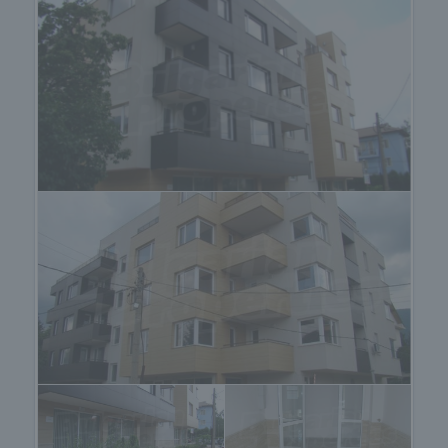
връзки до центъра на града. Квартал „Бояна” е
предпочитано място за живеене и инвестиции
поради съчетанието между свеж въздух и
приятна атмосфера и същевременно добра
комуникация с важни централни точки. В
близост са разположени- Резиденция „Бояна”,
булевардите „Никола Петков” и „Александър С.
Пушкин”, Национален исторически музей, места
за разходка и отдих.