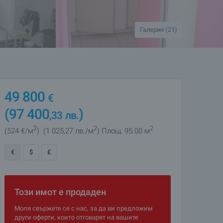
Галерия (21)
49 800
€
(97 400
)
,33
лв.
2
2
2
(524
€/м
)
(1 025
,27
лв./м
)
Площ: 95.00 м
€
$
£
Този имот е продаден
Моля свържете се с нас, за да ви предложим
други оферти, които отговарят на вашите