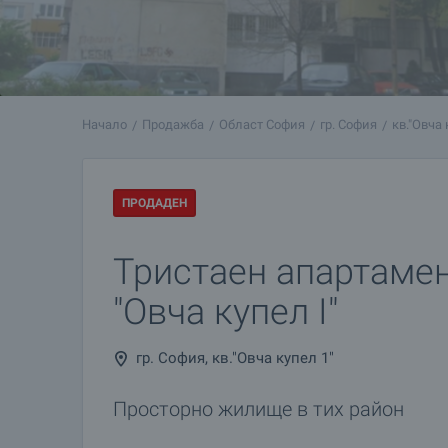
Начало
Продажба
Област София
гр. София
кв."Овча 
ПРОДАДЕН
Тристаен апартамен
"Овча купел І"
гр. София, кв."Овча купел 1"
Просторно жилище в тих район