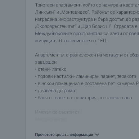
Тристаен апартамент, който се намира в квартал
Линкълн” и „Монтевидео”. Районът се характер
изградена инфраструктура и бърз достъп до ра
„Околовръстен път” и „Цар Борис ІІІ”. Сградата е
Междублоковите пространства са заети от озел
живущите. Отоплението е на ТЕЦ.
Апартаментът е разположен на четвърти от общ
завършен:
• стени- латекс
• подови настилки- ламиниран паркет, теракота
• в някои помещения е поставена пет камерна 
• дървена дограма
• баня с тоалетна- санитария, поставена вана
Имотът се състои от:
• входно антре
• дневна
• самостоятелна кухня- с монтирани дървени ш
Прочетете цялата информация