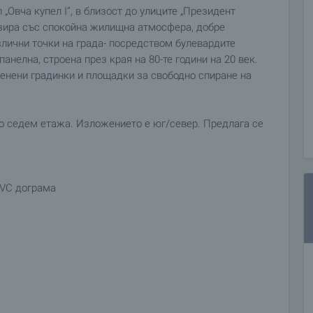
 „Овча купел І”, в близост до улиците „Президент
изира със спокойна жилищна атмосфера, добре
злични точки на града- посредством булевардите
 панелна, строена през края на 80-те години на 20 век.
енени градинки и площадки за свободно спиране на
о седем етажа. Изложението е юг/север. Предлага се
PVC дограма
кафове