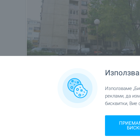
Използва
Използваме „Бис
реклами, да из
бисквитки, Вие 
Местоположение
ПРИЕМА
гр. София, кв."Овча купел 1"
БИСК