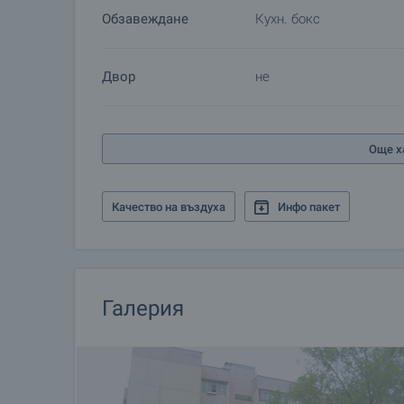
Обзавеждане
Кухн. бокс
Двор
не
Още х
Качество на въздуха
Инфо пакет
Галерия