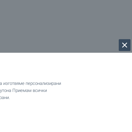
да изготвяме персонализирани
 бутона Приемам всички
рани.