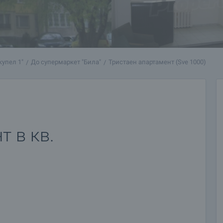
купел 1"
До супермаркет "Била"
Тристаен апартамент (Sve 1000)
т в кв.