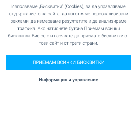
Използваме „Бисквитки“ (Cookies), за да управляваме
съдържанието на сайта, да изготвяме персонализирани
реклами, да измерваме резултатите и да анализираме
УСЛУГИ
трафика. Ако натиснете бутона Приемам всички
бисквитки, Вие се съгласявате да приемате бисквитки от
"УниКредит Булбанк" на 516 м. (7 мин.)
Банка
този сайт и от трети страни.
"Централна кооперативна банка" на 577
Банка
ПРИЕМАМ ВСИЧКИ БИСКВИТКИ
м. (7 мин.)
Информация и управление
на 153 м. (2 мин.)
Аптека
"Спиди" на 569 м. (7 мин.)
Поща/Куриер
"Econt" на 618 м. (8 мин.)
Поща/Куриер
на 548 м. (7 мин.)
Фризьорски салон