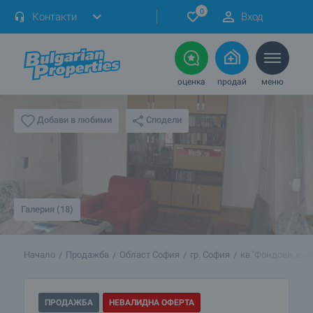
0
Контакти
Вход
оценка
продай
меню
Сподели
Добави в любими
Галерия (18)
Начало
Продажба
Област София
гр. София
кв."Фондови жи
ПРОДАЖБА
НЕВАЛИДНА ОФЕРТА