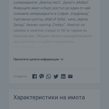
супермаркети- „Фантастико”, „Била”и „Mobbo”.
Живущите имат и бърз достъп до един от най-
големите хипермаркети в София- „Кауфланд”,
търговски център „Mall of Sofia”, кино „Арена-
Запад”, бизнес център „Глобус”. Имотът се
намира в панелна сграда от 80-те години на
миналия век. Общите части и междублоковото
пространство са добре поддържани.
Отоплението е на ТЕЦ.
Апартаментът е разположен на четвърти от
Прочетете цялата информация
общо десет етажа. Изложението е юг/север,
като се открива гледка към Стара планина и
района. Имотът се предлага завършен, като
Сподели:
една от спалните е след ремонт:
• стени- тапети, латекс
• подови настилки- ламиниран паркет, балатум
Характеристики на имота
• оборудвана баня с тоалетна и тоалетна за
гости