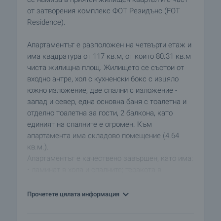
от затворения комплекс ФОТ Резидънс (FOT
Residence).
Апартаментът е разположен на четвърти етаж и
има квадратура от 117 кв.м, от които 80.31 кв.м
чиста жилищна площ. Жилището се състои от
входно антре, хол с кухненски бокс с изцяло
южно изложение, две спални с изложение -
запад и север, една основна баня с тоалетна и
отделно тоалетна за гости, 2 балкона, като
единият на спалните е огромен. Към
апартамента има складово помещение (4.64
кв.м.).
Апартаментът е качествено завършен, като има:
• ламинат в хола и спалните; теракота в
кухненския бокс
• латекс на стените
Прочетете цялата информация
• PVC дограма
Отоплението е на газово котле, с радиатори.