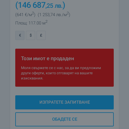
(146 687
)
,25
лв.
2
2
(641
€/м
)
(1 253
,74
лв./м
)
2
Площ: 117.00 м
€
$
£
Този имот е продаден
Моля свържете се с нас, за да ви предложим
други оферти, които отговарят на вашите
изисквания.
ИЗПРАТЕТЕ ЗАПИТВАНЕ
ОБАДЕТЕ СЕ