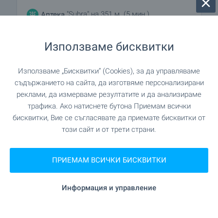
"Subra" на 351 м. (5 мин.)
Аптека
"София Малинова долина" на 500
Поща/Куриер
Използваме бисквитки
м. (7 мин.)
Използваме „Бисквитки“ (Cookies), за да управляваме
"Speedy" на 659 м. (8 мин.)
Поща/Куриер
съдържанието на сайта, да изготвяме персонализирани
реклами, да измерваме резултатите и да анализираме
на 404 м. (5 мин.)
Фризьорски салон
трафика. Ако натиснете бутона Приемам всички
бисквитки, Вие се съгласявате да приемате бисквитки от
този сайт и от трети страни.
"Media Clean" на 334 м. (5
Химическо чистене
мин.)
ПРИЕМАМ ВСИЧКИ БИСКВИТКИ
"Keratin Studio" на 56 м. (1
Салон за красота
мин.)
Информация и управление
"Университетска клиника
Ветеринарен лекар
за древни животни" на 975 м. (12 мин.)