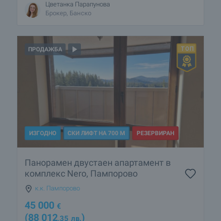
Цветанка Парапунова
Брокер, Банско
ПРОДАЖБА
ИЗГОДНО
СКИ ЛИФТ НА 700 М
РЕЗЕРВИРАН
Панорамен двустаен апартамент в
комплекс Nero, Пампорово
к.к. Пампорово
45 000
€
(88 012
)
,35
лв.