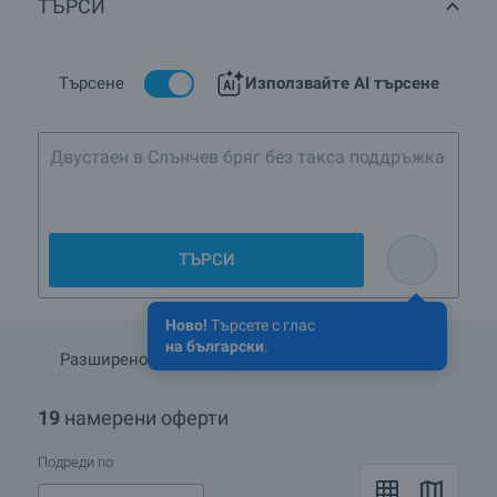
ТЪРСИ
Търсене
Използвайте AI търсене
Двустаен в Слънчев бряг без
ТЪРСИ
Ново!
Търсете с глас
на български
.
Разширено търсене
Запази търсенето
19
намерени оферти
Подреди по