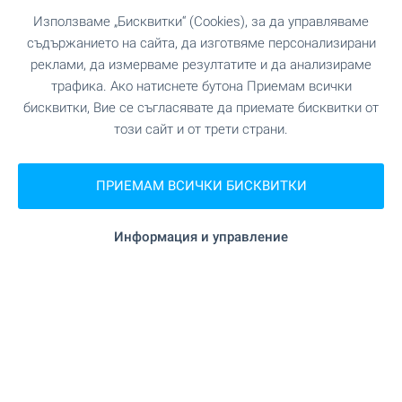
Използваме „Бисквитки“ (Cookies), за да управляваме
съдържанието на сайта, да изготвяме персонализирани
реклами, да измерваме резултатите и да анализираме
трафика. Ако натиснете бутона Приемам всички
бисквитки, Вие се съгласявате да приемате бисквитки от
този сайт и от трети страни.
ПРИЕМАМ ВСИЧКИ БИСКВИТКИ
Информация и управление
Central Park - уникален
комплекс в София, кв.
Банишора. Налични
апартаменти в сгради А, Б и
В - с АКТ 16
Напредват строителството и продажбите в