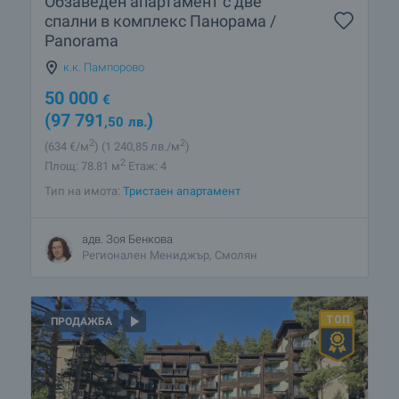
Обзаведен апартамент с две
спални в комплекс Панорама /
Panorama
к.к. Пампорово
50 000
€
(97 791
)
,50
лв.
2
2
(634
€/м
)
(1 240
,85
лв./м
)
2
Площ: 78.81 м
Етаж: 4
Тип на имота:
Тристаен апартамент
адв. Зоя Бенкова
Регионален Мениджър, Смолян
ПРОДАЖБА