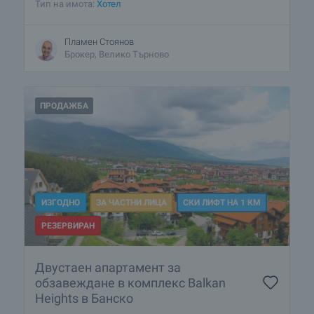
Тип на имота:
Хотел
Пламен Стоянов
Брокер, Велико Търново
ПРОДАЖБА
ИЗГОДНО
ЗА ЧАСТНИ ЛИЦА
СКИ ЛИФТ НА 1 КМ
РЕЗЕРВИРАН
Двустаен апартамент за
обзавеждане в комплекс Balkan
Heights в Банско