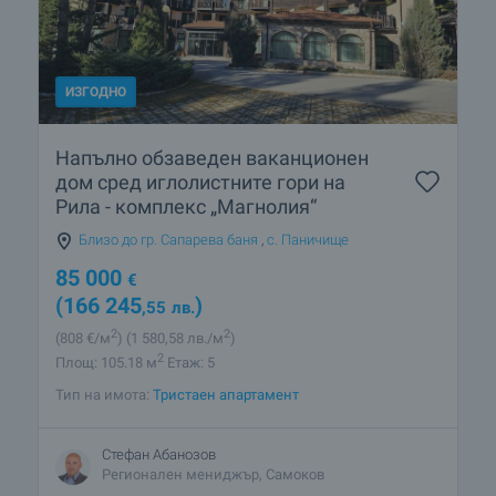
ИЗГОДНО
Напълно обзаведен ваканционен
дом сред иглолистните гори на
Рила - комплекс „Магнолия“
Близо до гр. Сапарева баня
,
с. Паничище
85 000
€
(166 245
)
,55
лв.
2
2
(808
€/м
)
(1 580
,58
лв./м
)
2
Площ: 105.18 м
Етаж: 5
Тип на имота:
Тристаен апартамент
Стефан Абанозов
Регионален мениджър, Самоков