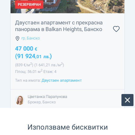
РЕЗЕРВИРАН
Двустаен апартамент с прекрасна
панорама в Balkan Heights, Банско
гр. Банско
47 000
€
(91 924
)
,01
лв.
2
2
(839
€/м
)
(1 641
,21
лв./м
)
2
Площ: 56.01 м
Етаж: 4
Тип на имота:
Двустаен апартамент
Цветанка Парапунова
Брокер, Банско
Използваме бисквитки