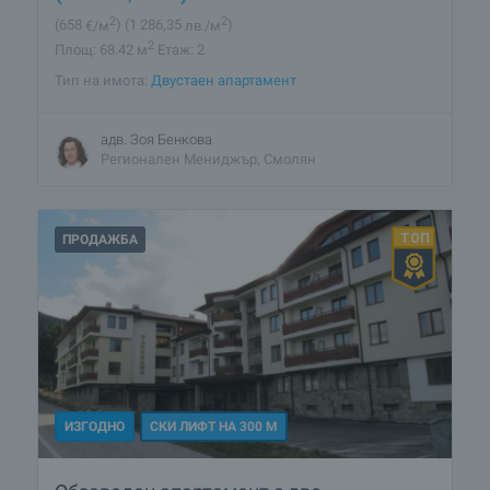
2
2
(658
€/м
)
(1 286
,35
лв./м
)
2
Площ: 68.42 м
Етаж: 2
Тип на имота:
Двустаен апартамент
адв. Зоя Бенкова
Регионален Мениджър, Смолян
ПРОДАЖБА
ИЗГОДНО
СКИ ЛИФТ НА 300 М