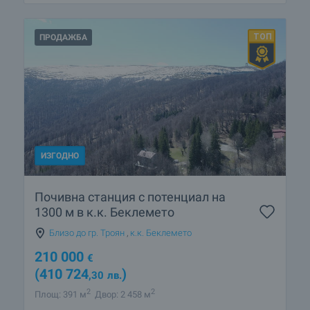
ПРОДАЖБА
ИЗГОДНО
Почивна станция с потенциал на
1300 м в к.к. Беклемето
Близо до гр. Троян
,
к.к. Беклемето
210 000
€
(410 724
)
,30
лв.
2
2
Площ: 391 м
Двор: 2 458 м