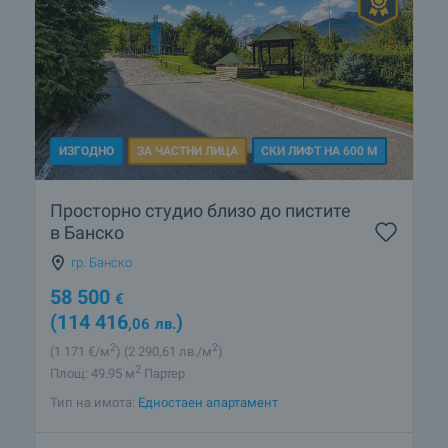
ИЗГОДНО
ЗА ЧАСТНИ ЛИЦА
СКИ ЛИФТ НА 600 М
Просторно студио близо до пистите
в Банско
гр. Банско
58 500
€
(114 416
)
,06
лв.
2
2
(1 171
€/м
)
(2 290
,61
лв./м
)
2
Площ: 49.95 м
Партер
Тип на имота:
Едностаен апартамент