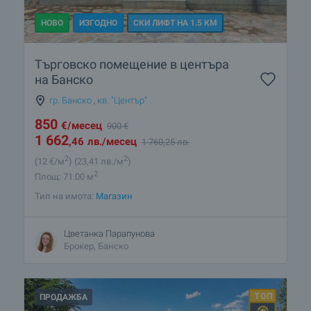
НОВО
ИЗГОДНО
СКИ ЛИФТ НА 1.5 КМ
Търговско помещение в центъра
на Банско
гр. Банско
,
кв. "Център"
850
€
/месец
900
€
1 662
,46
лв.
/месец
1 760
,25
лв.
2
2
(12
€/м
)
(23
,41
лв./м
)
2
Площ: 71.00 м
Тип на имота:
Магазин
Цветанка Парапунова
Брокер, Банско
ПРОДАЖБА