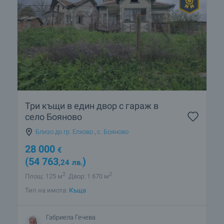
Три къщи в един двор с гараж в
село Бояново
Близо до гр. Елхово
,
с. Бояново
28 000
€
(54 763
)
,24
лв.
2
2
Площ: 125 м
Двор: 1 670 м
Тип на имота:
Къща
Габриела Гечева