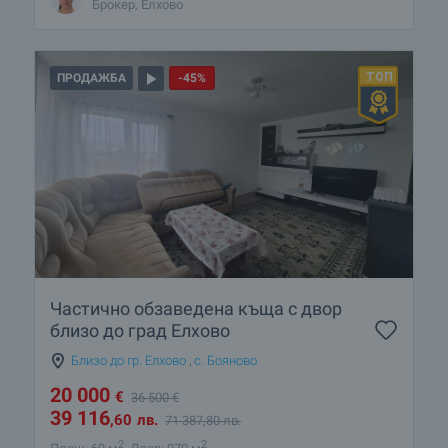
Брокер, Елхово
ПРОДАЖБА
-45%
Частично обзаведена къща с двор
близо до град Елхово
Близо до гр. Елхово
,
с. Бояново
20 000
€
36 500
€
39 116
,60
лв.
71 387
,80
лв.
2
2