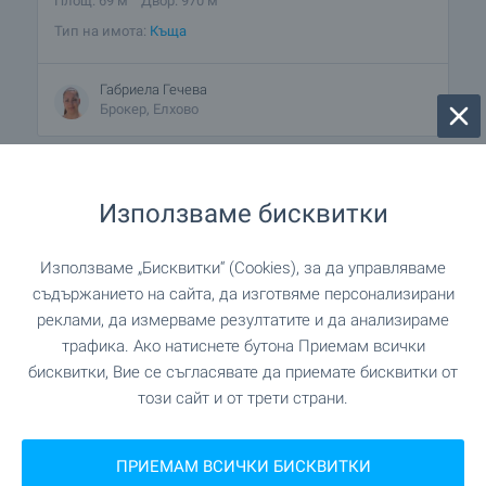
Площ: 69 м
Двор: 970 м
Тип на имота:
Къща
Габриела Гечева
Брокер, Елхово
ПРОДАЖБА
Използваме бисквитки
Използваме „Бисквитки“ (Cookies), за да управляваме
съдържанието на сайта, да изготвяме персонализирани
реклами, да измерваме резултатите и да анализираме
трафика. Ако натиснете бутона Приемам всички
бисквитки, Вие се съгласявате да приемате бисквитки от
този сайт и от трети страни.
Прекрасен имот в малко село
ПРИЕМАМ ВСИЧКИ БИСКВИТКИ
Близо до гр. Елхово
,
с. Бояново