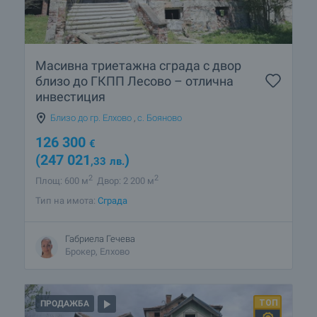
Масивна триетажна сграда с двор
близо до ГКПП Лесово – отлична
инвестиция
Близо до гр. Елхово
,
с. Бояново
126 300
€
(247 021
)
,33
лв.
2
2
Площ: 600 м
Двор: 2 200 м
Тип на имота:
Сграда
Габриела Гечева
Брокер, Елхово
ПРОДАЖБА