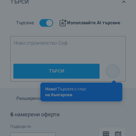
ТЪРСИ
футболен отбор. Сред културните и природни
забележителности на селото са Бялата чешма и паметника
на загиналите във войните местни жители. През първата
неделя на юни месец, в селото се организира събор.
Търсене
Използвайте AI търсене
Село Бояново е сред селищата предизвикали голям интерес
сред инвеститорите от Острова с недвижимите си имоти. Тук
се предлагат много оферти за продажба на къщи, вили и
парцели земя, които са на приемливи цени. В случай, че
искате да купите или да продадете имот в село Бояново или
в региона, то брокерите от нашата агенция с радост ще ви
помогнат да откриете правилния имот и да сключите
сделката.
ТЪРСИ
Ново!
Търсете с глас
на български
.
Разширено търсене
Запази търсенето
6
намерени оферти
Подреди по