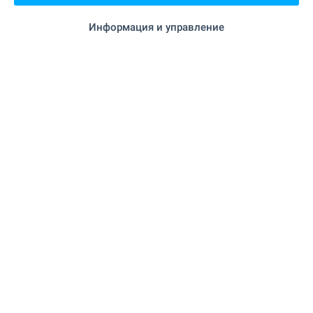
135 000
€
Информация и управление
(264 037
)
,05
лв.
2
2
Площ: 63 м
Двор: 2 770 м
Тип на имота:
Къща
Габриела Гечева
Брокер, Елхово
ПРОДАЖБА
ИЗГОДНО