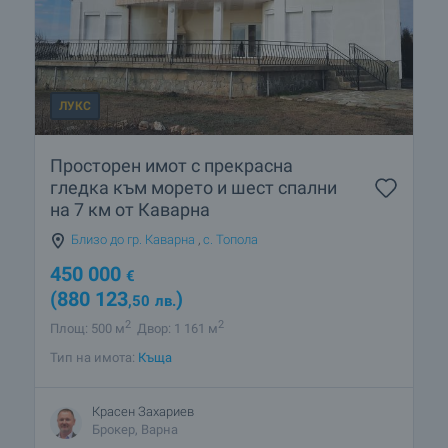
ЛУКС
Просторен имот с прекрасна
гледка към морето и шест спални
на 7 км от Каварна
Близо до гр. Каварна
,
с. Топола
450 000
€
(880 123
)
,50
лв.
2
2
Площ: 500 м
Двор: 1 161 м
Тип на имота:
Къща
Красен Захариев
Брокер, Варна