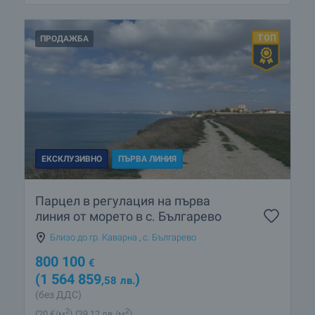
ПРОДАЖБА
ЕКСКЛУЗИВНО
ПЪРВА ЛИНИЯ
Парцел в регулация на първа
линия от морето в с. Българево
Близо до гр. Каварна
,
с. Българево
800 100
€
(1 564 859
)
,58
лв.
(без ДДС)
2
2
(20
€/м
)
(39
,12
лв./м
)