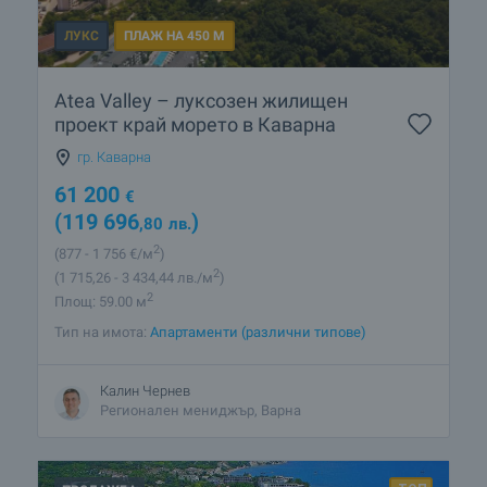
ЛУКС
ПЛАЖ НА 450 М
Atea Valley – луксозен жилищен
проект край морето в Каварна
гр. Каварна
61 200
€
(119 696
)
,80
лв.
2
(877
- 1 756
€/м
)
2
(1 715
,26
- 3 434
,44
лв./м
)
2
Площ: 59.00 м
Тип на имота:
Апартаменти (различни типове)
Калин Чернев
Регионален мениджър, Варна