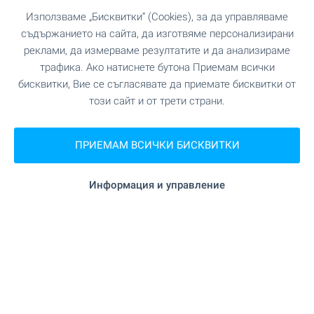
Използваме „Бисквитки“ (Cookies), за да управляваме
съдържанието на сайта, да изготвяме персонализирани
реклами, да измерваме резултатите и да анализираме
трафика. Ако натиснете бутона Приемам всички
бисквитки, Вие се съгласявате да приемате бисквитки от
този сайт и от трети страни.
ПРИЕМАМ ВСИЧКИ БИСКВИТКИ
Информация и управление
Central Park - уникален
комплекс в София, кв.
Банишора. Налични
апартаменти в сгради А, Б и
В - с АКТ 16