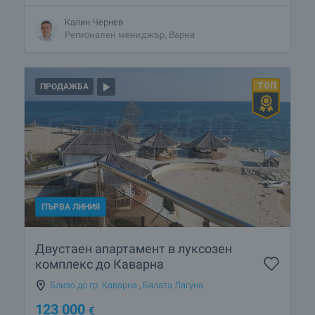
Калин Чернев
Регионален мениджър, Варна
ПРОДАЖБА
ПЪРВА ЛИНИЯ
Двустаен апартамент в луксозен
комплекс до Каварна
Близо до гр. Каварна
,
Бялата Лагуна
123 000
€