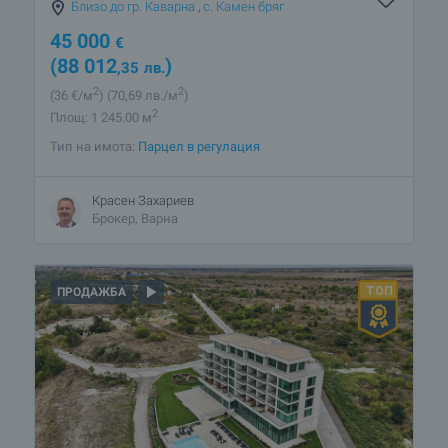
Близо до гр. Каварна
,
с. Камен бряг
45 000
€
(88 012
)
,35
лв.
2
2
(36
€/м
)
(70
,69
лв./м
)
2
Площ: 1 245.00 м
Тип на имота:
Парцел в регулация
Красен Захариев
Брокер, Варна
ПРОДАЖБА