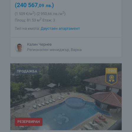
(240 567
)
,09
лв.
2
2
(1 509
€/м
)
(2 950
,66
лв./м
)
2
Площ: 81.53 м
Етаж: 3
Тип на имота:
Двустаен апартамент
Калин Чернев
Регионален мениджър, Варна
ПРОДАЖБА
РЕЗЕРВИРАН