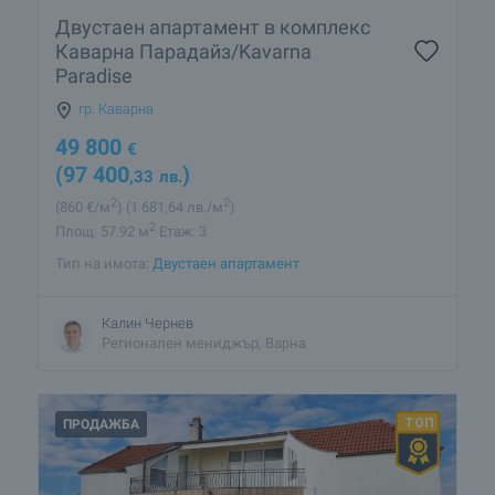
Двустаен апартамент в комплекс
Каварна Парадайз/Kavarna
Paradise
гр. Каварна
49 800
€
(97 400
)
,33
лв.
2
2
(860
€/м
)
(1 681
,64
лв./м
)
2
Площ: 57.92 м
Етаж: 3
Тип на имота:
Двустаен апартамент
Калин Чернев
Регионален мениджър, Варна
ПРОДАЖБА