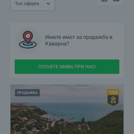
Топ оферти
Кои са ТОП офертите в Каварна днес?
ПРОДАВАМ имот в Каварна. Как мога да го обявя при
вас?
Имате имот за продажба в
Каварна?
Кои са най-предпочитаните комплекси ново
строителство в Каварна?
Кои са най-изгодните предложения в Каварна?
ПУСНЕТЕ ОБЯВА ПРИ НАС!
Има ли имоти с намалени цени в Каварна?
Покажете ми имоти в Каварна с видео оглед
ПРОДАЖБА
Какви луксозни имоти се предлагат в Каварна?
Какви къщи се предлагат в Каварна?
Селските къщи са хит! Какви оферти имате в района на
Каварна?