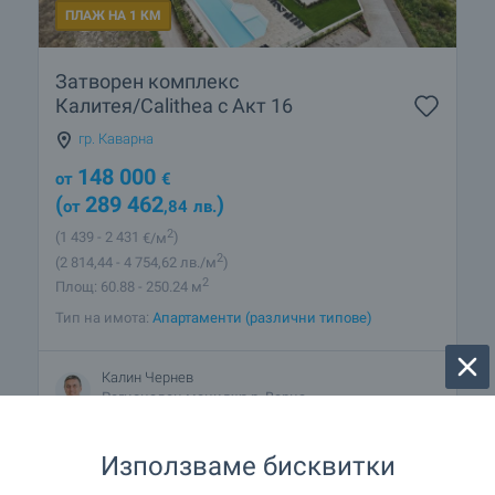
ПЛАЖ НА 1 КМ
Затворен комплекс
Калитея/Calithea с Акт 16
гр. Каварна
148 000
от
€
(
289 462
)
от
,84
лв.
2
(1 439
- 2 431
€/м
)
2
(2 814
,44
- 4 754
,62
лв./м
)
2
Площ: 60.88 - 250.24 м
Тип на имота:
Апартаменти (различни типове)
Калин Чернев
Регионален мениджър, Варна
Използваме бисквитки