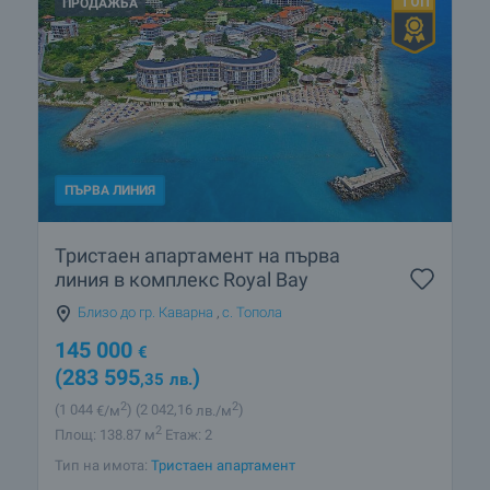
ПРОДАЖБА
ПЪРВА ЛИНИЯ
Тристаен апартамент на първа
линия в комплекс Royal Bay
Близо до гр. Каварна
,
с. Топола
145 000
€
(283 595
)
,35
лв.
2
2
(1 044
€/м
)
(2 042
,16
лв./м
)
2
Площ: 138.87 м
Етаж: 2
Тип на имота:
Тристаен апартамент