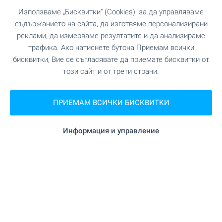
Използваме „Бисквитки“ (Cookies), за да управляваме
съдържанието на сайта, да изготвяме персонализирани
реклами, да измерваме резултатите и да анализираме
трафика. Ако натиснете бутона Приемам всички
бисквитки, Вие се съгласявате да приемате бисквитки от
този сайт и от трети страни.
ПРИЕМАМ ВСИЧКИ БИСКВИТКИ
☀️ Собствен дом на морето
Информация и управление
за лятото! Изберете сега 👇
Наслаждавайте се на незабравими
преживявания в собствен имот край морето в
любимия ви български морски курорт! При нас
ще намерите разнообразни предложения за
всеки вкус и бюджет. Осигурете си място за
почивка и отдих още сега! Вижте нашите топ