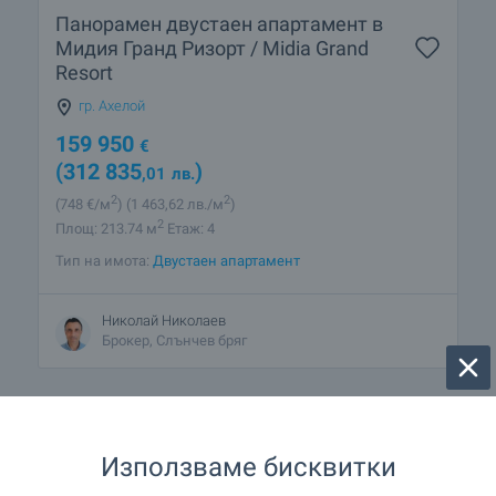
Панорамен двустаен апартамент в
Мидия Гранд Ризорт / Midia Grand
Resort
гр. Ахелой
159 950
€
(312 835
)
,01
лв.
2
2
(748
€/м
)
(1 463
,62
лв./м
)
2
Площ: 213.74 м
Етаж: 4
Тип на имота:
Двустаен апартамент
Николай Николаев
Брокер, Слънчев бряг
Използваме бисквитки