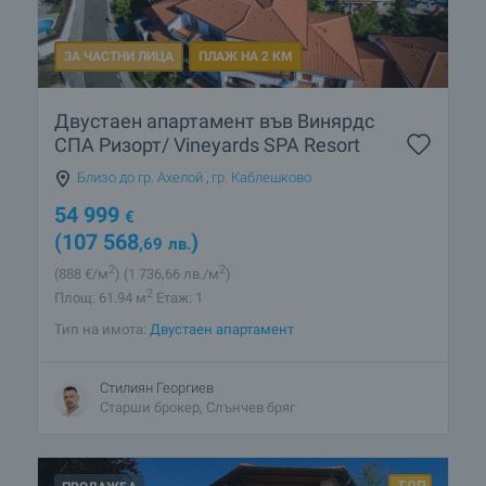
ЗА ЧАСТНИ ЛИЦА
ПЛАЖ НА 2 КМ
Двустаен апартамент във Винярдс
СПА Ризорт/ Vineyards SPA Resort
Близо до гр. Ахелой
,
гр. Каблешково
54 999
€
(107 568
)
,69
лв.
2
2
(888
€/м
)
(1 736
,66
лв./м
)
2
Площ: 61.94 м
Етаж: 1
Тип на имота:
Двустаен апартамент
Стилиян Георгиев
Старши брокер, Слънчев бряг