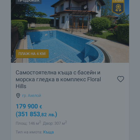
ПРОДАЖБА
ПЛАЖ НА 4 КМ
Самостоятелна къща с басейн и
морска гледка в комплекс Floral
Hills
гр. Ахелой
179 900
€
(351 853
)
,82
лв.
2
2
Площ: 146 м
Двор: 307 м
Тип на имота:
Къща