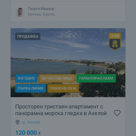
Георги Иванов
Брокер, Бургас
ПРОДАЖБА
ИЗГОДНО
ЗА ЧАСТНИ ЛИЦА
ГАРАНТИРАН НАЕМ
ПЪРВА ЛИНИЯ
ПЛАЖ НА 20 М
Просторен тристаен апартамент с
панорамна морска гледка в Ахелой
гр. Ахелой
120 000
€