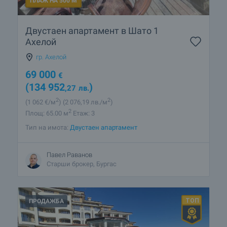
ПЛАЖ НА 500 М
Какви къщи се предлагат в Ахелой?
Селските къщи са хит! Какви оферти имате в района на
Двустаен апартамент в Шато 1
Ахелой?
Ахелой
гр. Ахелой
69 000
€
(134 952
)
,27
лв.
2
2
(1 062
€/м
)
(2 076
,19
лв./м
)
2
Площ: 65.00 м
Етаж: 3
Тип на имота:
Двустаен апартамент
Павел Раванов
Старши брокер, Бургас
ПРОДАЖБА