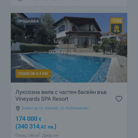
ПРОДАЖБА
ПЛАЖ НА 2.4 КМ
Луксозна вила с частен басейн във
Vineyards SPA Resort
Близо до гр. Ахелой
,
гр. Каблешково
174 000
€
(340 314
)
,42
лв.
2
Площ: 146 м
Двор: не