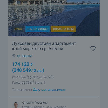
ЛУКС
ПЪРВА ЛИНИЯ
ПЛАЖ НА 80 М
Луксозен двустаен апартамент
край морето в гр. Ахелой
гр. Ахелой
174 120
€
(340 549
)
,12
лв.
2
2
(2 211
€/м
)
(4 324
,43
лв./м
)
2
Площ: 78.75 м
Етаж: 4
Тип на имота:
Двустаен апартамент
Стилиян Георгиев
Старши брокер, Слънчев бряг