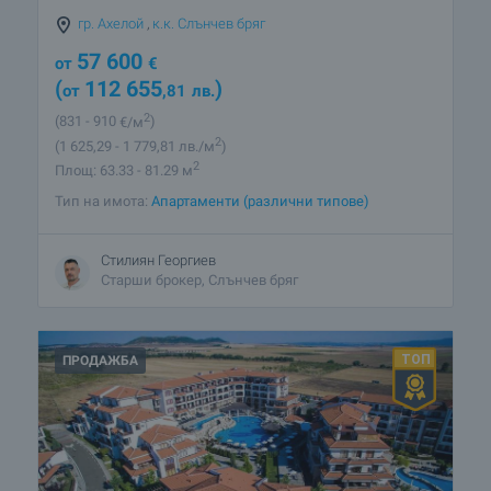
гр. Ахелой
,
к.к. Слънчев бряг
57 600
от
€
(
112 655
)
от
,81
лв.
2
(831
- 910
€/м
)
2
(1 625
,29
- 1 779
,81
лв./м
)
2
Площ: 63.33 - 81.29 м
Тип на имота:
Апартаменти (различни типове)
Стилиян Георгиев
Старши брокер, Слънчев бряг
ПРОДАЖБА