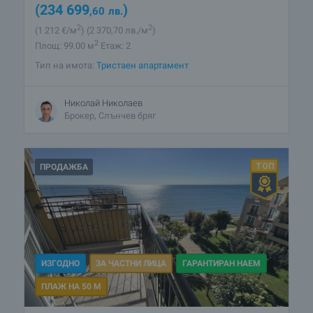
(234 699
)
,60
лв.
2
2
(1 212
€/м
)
(2 370
,70
лв./м
)
2
Площ: 99.00 м
Етаж: 2
Тип на имота:
Тристаен апартамент
Николай Николаев
Брокер, Слънчев бряг
ПРОДАЖБА
ИЗГОДНО
ЗА ЧАСТНИ ЛИЦА
ГАРАНТИРАН НАЕМ
ПЛАЖ НА 50 М