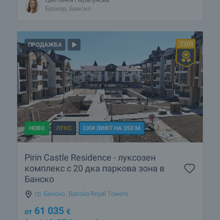
Брокер, Банско
ПРОДАЖБА
НОВО
ЛУКС
СКИ ЛИФТ НА 350 М
Pirin Castle Residence - луксозен
комплекс с 20 дка паркова зона в
Банско
гр. Банско
,
Bansko Royal Towers
61 035
от
€