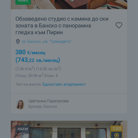
НОВО
Обзаведено студио с камина до ски
зоната в Банско с панорамна
гледка към Пирин
гр. Банско
,
кв. "Грамадето"
380
€
/месец
(743
)
,22
лв.
/месец
2
2
(7
,46
€/м
)
(14
,58
лв./м
)
2
Площ: 50.96 м
Етаж: 4
Тип на имота:
Едностаен апартамент
Цветанка Парапунова
Брокер, Банско
НАЕМ