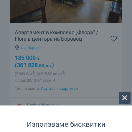
Апартамент в комплекс „Флора“ /
Flora в центъра на Боровец
к.к. Боровец
185 000
€
(361 828
)
,55
лв.
2
2
(2 309
€/м
)
(4 515
,52
лв./м
)
2
Площ: 80.13 м
Етаж: 4
Тип на имота:
Двустаен апартамент
Стефан Абанозов
Регионален мениджър, Самоков
Използваме бисквитки