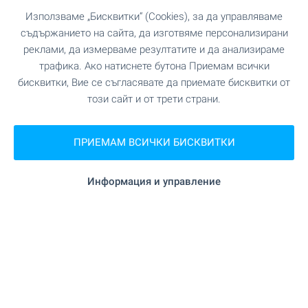
Използваме „Бисквитки“ (Cookies), за да управляваме
съдържанието на сайта, да изготвяме персонализирани
реклами, да измерваме резултатите и да анализираме
трафика. Ако натиснете бутона Приемам всички
бисквитки, Вие се съгласявате да приемате бисквитки от
този сайт и от трети страни.
ПРИЕМАМ ВСИЧКИ БИСКВИТКИ
Информация и управление
OKOL Lake Park ви очаква с
налични апартаменти край
язовир Искър!
Възползвайте се от възможността да
придобиете собствен апартамент в нова