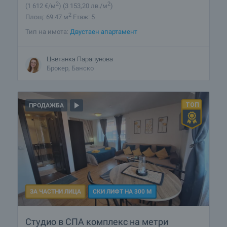
2
2
(1 612
€/м
)
(3 153
,20
лв./м
)
2
Площ: 69.47 м
Етаж: 5
Тип на имота:
Двустаен апартамент
Цветанка Парапунова
Брокер, Банско
ПРОДАЖБА
ЗА ЧАСТНИ ЛИЦА
СКИ ЛИФТ НА 300 М
Студио в СПА комплекс на метри