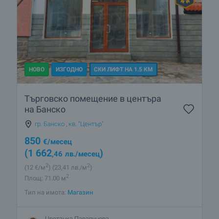
НОВО
ИЗГОДНО
СКИ ЛИФТ НА 1.5 КМ
Търговско помещение в центъра
на Банско
гр. Банско
,
кв. "Център"
850
€
/месец
(1 662
)
,46
лв.
/месец
2
2
(12
€/м
)
(23
,41
лв./м
)
2
Площ: 71.00 м
Тип на имота:
Магазин
Цветанка Парапунова