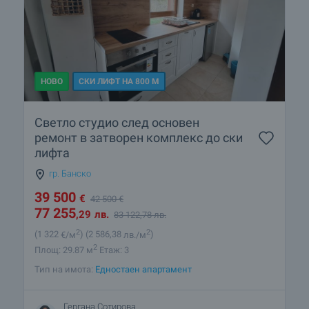
НОВО
СКИ ЛИФТ НА 800 М
Светло студио след основен
ремонт в затворен комплекс до ски
лифта
гр. Банско
39 500
€
42 500
€
77 255
,29
лв.
83 122
,78
лв.
2
2
(1 322
€/м
)
(2 586
,38
лв./м
)
2
Площ: 29.87 м
Етаж: 3
Тип на имота:
Едностаен апартамент
Гергана Сотирова