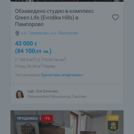
Обзаведено студио в комплекс
Green Life (Evridika Hills) в
Пампорово
к.к. Пампорово
,
к.к. Пампорово
43 000
€
(84 100
)
,69
лв.
2
2
(1 185
€/м
)
(2 316
,82
лв./м
)
2
Площ: 36.30 м
Партер
Тип на имота:
Едностаен апартамент
адв. Зоя Бенкова
Регионален Мениджър, Смолян
ПРОДАЖБА
-7%