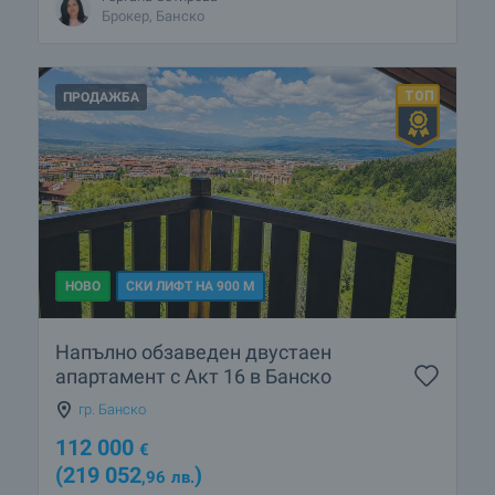
Брокер, Банско
ПРОДАЖБА
НОВО
СКИ ЛИФТ НА 900 М
Напълно обзаведен двустаен
апартамент с Акт 16 в Банско
гр. Банско
112 000
€
(219 052
)
,96
лв.