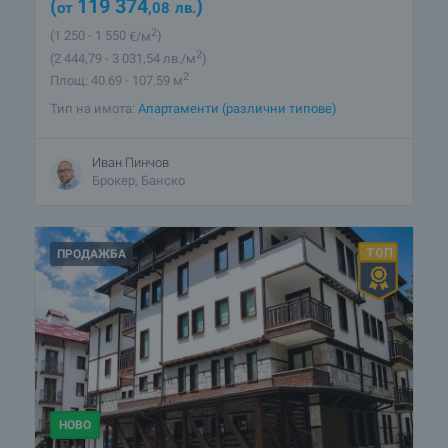
(
119 374
)
от
,08
лв.
2
(1 250
- 1 550
€/м
)
2
(2 444
,79
- 3 031
,54
лв./м
)
2
Площ: 40.69 - 107.59 м
Тип на имота:
Апартаменти (различни типове)
Иван Пинчов
Брокер, Банско
ПРОДАЖБА
НОВО