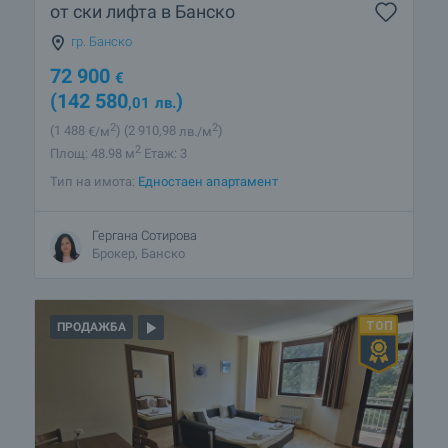
от ски лифта в Банско
гр. Банско
72 900
€
(142 580
)
,01
лв.
2
2
(1 488
€/м
)
(2 910
,98
лв./м
)
2
Площ: 48.98 м
Етаж: 3
Тип на имота:
Едностаен апартамент
Гергана Сотирова
Брокер, Банско
ПРОДАЖБА