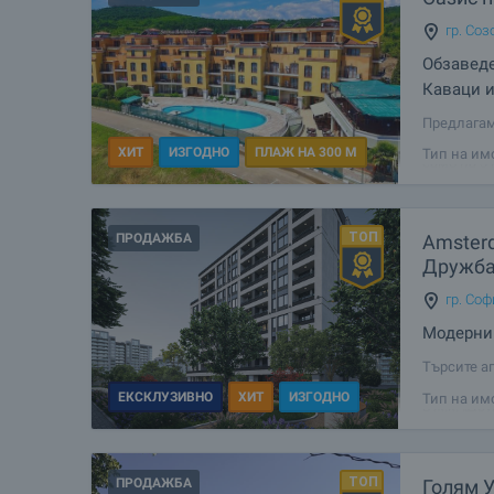
гр. Соз
Обзаведе
Каваци 
Предлагам
хубавите 
ХИТ
ИЗГОДНО
ПЛАЖ НА 300 М
Тип на им
само на 3
прекрасни
ПРОДАЖБА
Amsterd
Дружба
гр. Соф
Модерни 
Търсите а
Представя
ЕКСКЛУЗИВНО
ХИТ
ИЗГОДНО
Тип на им
в ж.к. „Д
вътрешна 
ПРОДАЖБА
Голям 