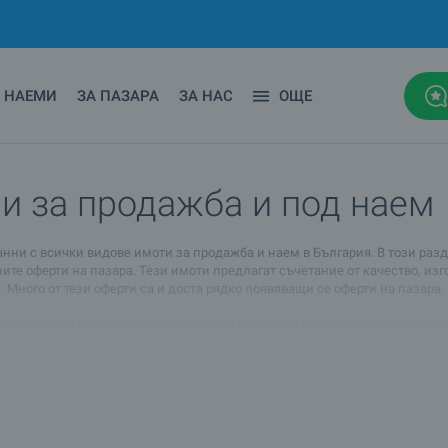
НАЕМИ
ЗА ПАЗАРА
ЗА НАС
ОЩЕ
и за продажба и под наем
анни с всички видове имоти за продажба и наем в България. В този ра
ните оферти на пазара. Тези имоти предлагат съчетание от качество, изг
Много от тези оферти са и доста рядко появяващи се оферти на пазара.
а и обогатява ежедневно, тъй като сега на пазара има наистина много 