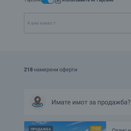
Търсене
Използвайте AI търсене
А вие какво търсите? Напишете тук
218
намерени оферти
Имате имот за продажба?
ПРОДАЖБА
Оазис н