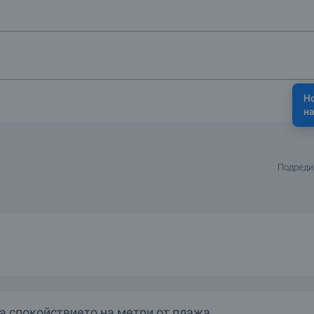
Н
на
Подреди
а спокойствието на метри от плажа