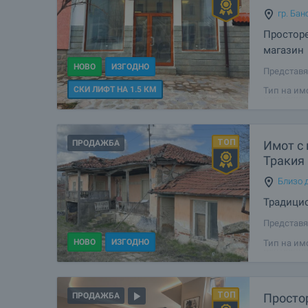
гр. Бан
Просторе
магазин
НОВО
ИЗГОДНО
Представя
развитие 
СКИ ЛИФТ НА 1.5 КМ
Тип на им
България.
улица и п
ПРОДАЖБА
Имот с 
Тракия
Близо д
Традицио
Представя
голям двор
НОВО
ИЗГОДНО
Тип на им
централна
Тракия (7 
Простор
ПРОДАЖБА