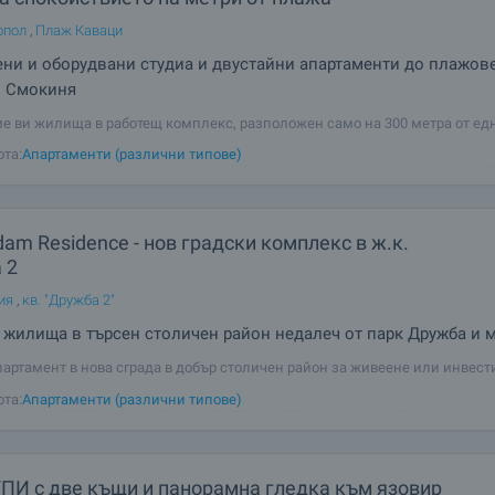
опол
,
Плаж Каваци
ни и оборудвани студиа и двустайни апартаменти до плажов
и Смокиня
е ви жилища в работещ комплекс, разположен само на 300 метра от едн
плажове - Каваци и Смокиня! Спокойствие в комбинация с плажни забав
ота:
Апартаменти (различни типове)
 км от Созопол. Комплексът ще ви плени със своята уникална атмосфера
 гледки към целия
am Residence - нов градски комплекс в ж.к.
 2
ия
,
кв. "Дружба 2"
жилища в търсен столичен район недалеч от парк Дружба и 
партамент в нова сграда в добър столичен район за живеене или инвест
ме Амстердам Резидeнс / Amsterdam Residence – нов градски жилищен
ота:
Апартаменти (различни типове)
ружба 2“, създаден с мисъл за комфортно съвременно обитаване, спокой
среда и удобства за
УПИ с две къщи и панорамна гледка към язовир