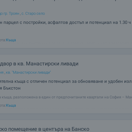
о гр. Троян
,
с. Старо село
н парцел с постройки, асфалтов достъп и потенциал на 1.30 ч
н поземлен имот с площ около 5.5 дка, две двуетажни къщи, две плевни
ота:
Къща
лни стопански постройки в района на язовир Сопот. Имотът разполага с
ишен достъп по асфалтов път и е подходящ за ваканционен дом, семее
двор в кв. Манастирски ливади
ия
,
кв. "Манастирски ливади"
телна къща с отличен потенциал за обновяване и удобен изл
тя Бъкстон
 къща, разположена в един от предпочитаните квартали на София – Ма
мотът предлага рядката възможност да се съчетаят предимствата на
ота:
Къща
елната къща с двор и удобството на градската среда, в непосредствена 
ътни артерии, търговски
ско помещение в центъра на Банско