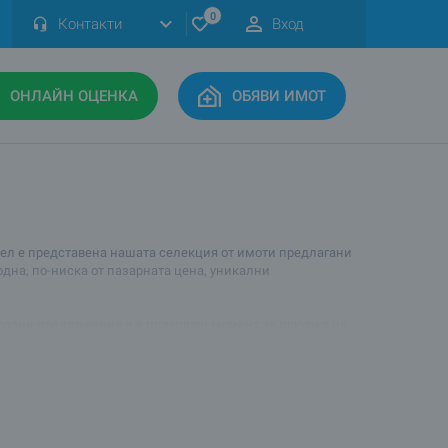
0
Контакти
Вход
ОНЛАЙН ОЦЕНКА
ОБЯВИ ИМОТ
здел е представена нашата селекция от имоти предлагани
одна, по-ниска от пазарната цена, уникални
изгодни предложения и е подходящ момент за покупка на