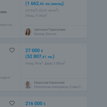
(1 662
)
,46
лв.
/месец
2
2
(12
€/м
)
(23
,41
лв./м
)
елен
2
Площ: 71.00 м
жност за
курорти в
Цветанка Парапунова
м оживена
Брокер, Банско
27 000
€
(52 807
)
,41
лв.
2
2
Площ: 90 м
Двор: 3 330 м
ктура и
зо до
Мирослав Караколев
агистрала
Регионален мениджър, Стара Загора
216 000
€