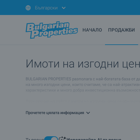
Български
НАЧАЛО
ПРОДАЖБИ
Имоти на изгодни цен
BULGARIAN PROPERTIES разполага с най-богатата база от д
на много изгодни цени, които считаме, че са най-атрактив
характеристики и много добра инвестиционна възможност. 
Тази секция на сайта с имоти на изгодни цени се обновяв
имот в България.
Прочетете цялата информация