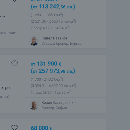
(
113 242
)
от
,56
лв.
2
(1 289
- 1 355
€/м
)
ете
2
(2 521
,06
- 2 650
,15
лв./м
)
2
Площ: 43.73 - 64.94 м
и от най-
ления,
Павел Раванов
 и
Старши брокер, Бургас
131 900
от
€
(
257 973
)
от
,98
лв.
2
(1 700
- 2 402
€/м
)
2
(3 324
,91
- 4 697
,90
лв./м
)
метро
2
Площ: 58.67 - 129.35 м
иция?
 комплекс
Кирил Календерски
на
Брокер, София
68 000
€