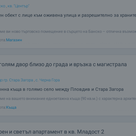
ско
,
кв. "Център"
н обект с лице към оживена улица и разрешително за хранит
ме ви ново търговско помещение в сърцето на Банско – отлична възмо
на устойчив и печеливш бизнес в един от най-посещаваните планински 
ота:
Магазин
 Имотът е разположен в централната част на града, с директно лице къ
остоянен
голям двор близо до града и връзка с магистрала
о гр. Стара Загора
,
с. Черна Гора
нна къща в голямо село между Пловдив и Стара Загора
ме на вашето внимание едноетажна къща (90 кв.м.) с характерна архите
 с площ от 3330 кв.м. с лице на асфалтова улица. Имотът се намира бли
ота:
Къща
та част на село, разположено близо до град Чирпан (9 км) и връзка с м
км), на 40
ен и светъл апартамент в кв. Младост 2