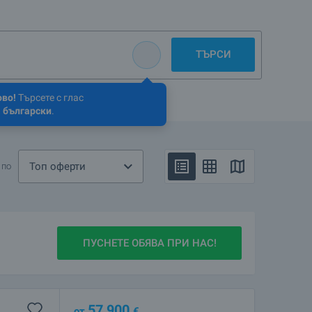
ТЪРСИ
ово!
Търсете с глас
 български
.
Топ оферти
 по
ПУСНЕТЕ ОБЯВА ПРИ НАС!
57 900
от
€