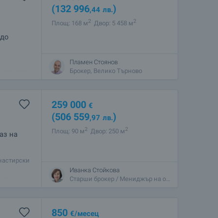
(132 996
)
,44
лв.
2
2
Площ: 168 м
Двор: 5 458 м
 до
Пламен Стоянов
 и
Брокер, Велико Търново
 ток, вода
н имот или
259 000
€
(506 559
)
,97
лв.
2
2
Площ: 90 м
Двор: 250 м
аз на
настирски
Иванка Стойкова
близост до
Старши брокер / Мениджър на офис, Бъкстон
850
€
/месец