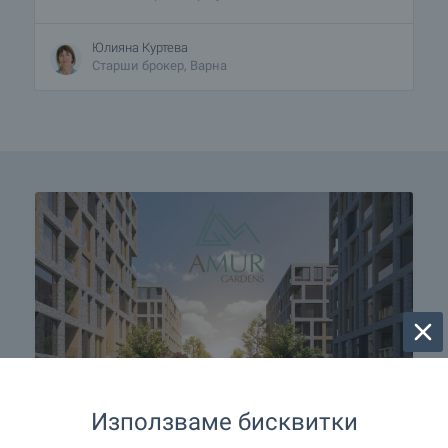
Юлияна Куртева
Старши брокер, Варна
Използваме бисквитки