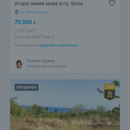
втора линия море в гр. Бяла
гр. Бяла (Варна)
75 000
€
2
(1 087
€/м
)
2
Площ: 69.00 м
Етаж: 3
Тип на имота:
Двустаен апартамент
Юлияна Куртева
Старши брокер, Варна
ПРОДАЖБА