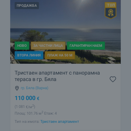
ПРОДАЖБА
НОВО
ЗА ЧАСТНИ ЛИЦА
ГАРАНТИРАН НАЕМ
ВТОРА ЛИНИЯ
ПЛАЖ НА 50 М
Тристаен апартамент с панорамна
тераса в гр. Бяла
гр. Бяла (Варна)
110 000
€
2
(1 081
€/м
)
2
Площ: 101.76 м
Етаж: 4
Тип на имота:
Тристаен апартамент