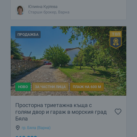
Юлияна Куртева
Старши брокер, Варна
ПРОДАЖБА
НОВО
ЗА ЧАСТНИ ЛИЦА
ПЛАЖ НА 600 М
Просторна триетажна къща с
голям двор и гараж в морския град
Бяла
гр. Бяла (Варна)