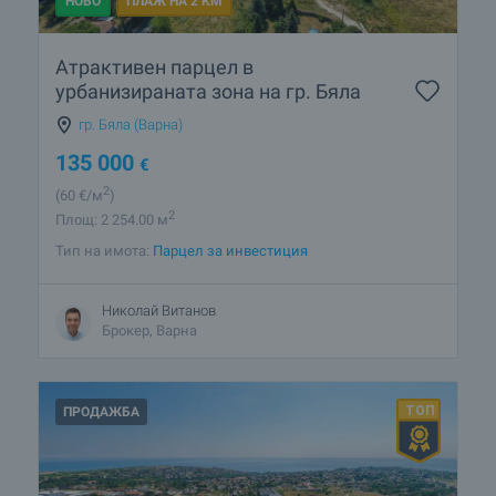
НОВО
ПЛАЖ НА 2 КМ
Атрактивен парцел в
урбанизираната зона на гр. Бяла
гр. Бяла (Варна)
135 000
€
2
(60
€/м
)
2
Площ: 2 254.00 м
Тип на имота:
Парцел за инвестиция
Николай Витанов
Брокер, Варна
ПРОДАЖБА