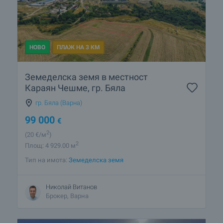
НОВО
ПЛАЖ НА 3 КМ
Земеделска земя в местност
Караян Чешме, гр. Бяла
гр. Бяла (Варна)
99 000
€
2
(20
€/м
)
2
Площ: 4 929.00 м
Тип на имота:
Земеделска земя
Николай Витанов
Брокер, Варна