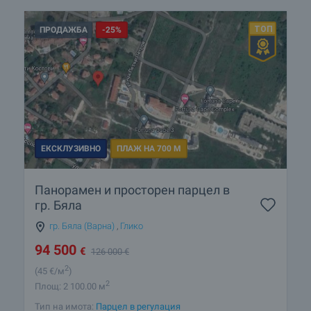
ПРОДАЖБА
-25%
ЕКСКЛУЗИВНО
ПЛАЖ НА 700 М
Панорамен и просторен парцел в
гр. Бяла
гр. Бяла (Варна)
,
Глико
94 500
€
126 000
€
2
(45
€/м
)
2
Площ: 2 100.00 м
Тип на имота:
Парцел в регулация