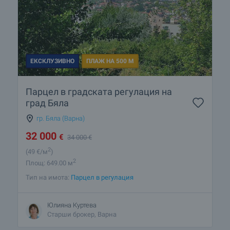
ЕКСКЛУЗИВНО
ПЛАЖ НА 500 М
Парцел в градската регулация на
град Бяла
гр. Бяла (Варна)
32 000
€
34 000
€
2
(49
€/м
)
2
Площ: 649.00 м
Тип на имота:
Парцел в регулация
Юлияна Куртева
Старши брокер, Варна