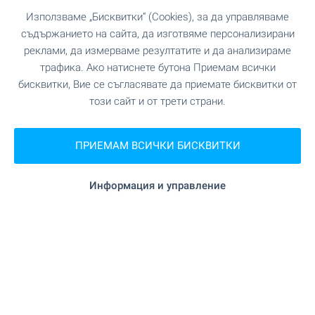
AMur Gardens - затворен
Използваме „Бисквитки“ (Cookies), за да управляваме
комплекс в гр. Костинброд
съдържанието на сайта, да изготвяме персонализирани
реклами, да измерваме резултатите и да анализираме
Идеалният баланс между близост до София и
трафика. Ако натиснете бутона Приемам всички
спокойствието на малкия град! Намирате го на
бисквитки, Вие се съгласявате да приемате бисквитки от
ул. Славянска в гр. Костинброд, точно до BILLA
този сайт и от трети страни.
Park, където се намира новоизграждащият се
комплекс AMur Gardens - най-новият проект от
гамата жилищни сгради и комплекси AMur.
ПРИЕМАМ ВСИЧКИ БИСКВИТКИ
Изберете между разнообразие от апартаменти
Информация и управление
на атрактивни цени!
Без комисионна!
ВИЖТЕ ОЩЕ