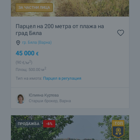
ЗА ЧАСТНИ ЛИЦА
Парцел на 200 метра от плажа на
град Бяла
гр. Бяла (Варна)
45 000
€
2
(90
€/м
)
2
Площ: 500.00 м
Тип на имота:
Парцел в регулация
Юлияна Куртева
Старши брокер, Варна
ПРОДАЖБА
-6%