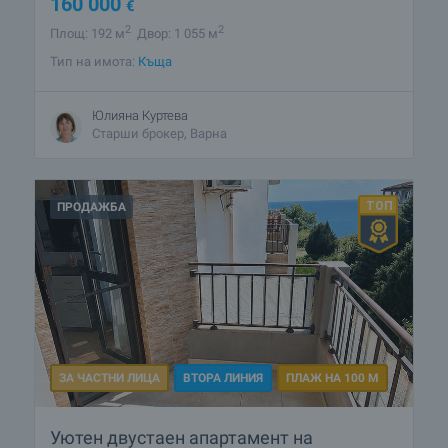
160 000
€
2
2
Площ: 192 м
Двор: 1 055 м
Тип на имота:
Къща
Юлияна Куртева
Старши брокер, Варна
ПРОДАЖБА
ЗА ЧАСТНИ ЛИЦА
ВТОРА ЛИНИЯ
ПЛАЖ НА 100 М
Уютен двустаен апартамент на