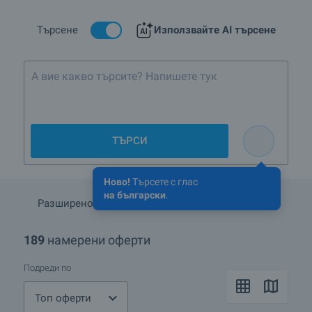
информация, моля свържете се с нас.
Търсене
Използвайте AI търсене
А вие какво търсите? Напи
ТЪРСИ
Ново!
Търсете с глас
на български
.
Разширено търсене
Запази търсенето
189
намерени оферти
Подреди по
Топ оферти