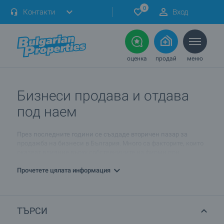
0
Контакти
Вход
оценка
продай
меню
Бизнеси продава и отдава
под наем
През последните години се създаде вторичен пазар за
продажба на бизнеси в България. Много са факторите, които
оказват влияние върху собствениците на фирми при
вземането на решение за продажба на бизнеса им.
Прочетете цялата информация
BULGARIAN PROPERTIES предлага както големи предприятия
за продажба и под наем, така и неголеми компании, които
се предлагат на по-ниски цени и съответно са по-ликвидни.
Според вашите изисквания ние ще се опитаме да намерим
ТЪРСИ
бизнесът за продажба и под наем, който търсите. За повече