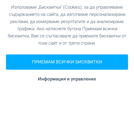
Използваме „Бисквитки“ (Cookies), за да управляваме
съдържанието на сайта, да изготвяме персонализирани
реклами, да измерваме резултатите и да анализираме
трафика. Ако натиснете бутона Приемам всички
бисквитки, Вие се съгласявате да приемате бисквитки от
този сайт и от трети страни.
AMur Gardens - затворен
ПРИЕМАМ ВСИЧКИ БИСКВИТКИ
комплекс в гр. Костинброд
Идеалният баланс между близост до София и
Информация и управление
спокойствието на малкия град! Намирате го на
ул. Славянска в гр. Костинброд, точно до BILLA
Park, където се намира новоизграждащият се
комплекс AMur Gardens - най-новият проект от
гамата жилищни сгради и комплекси AMur.
Изберете между разнообразие от апартаменти
на атрактивни цени!