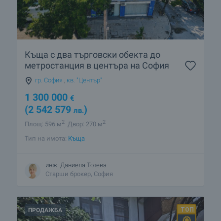
Къща с два търговски обекта до
метростанция в центъра на София
гр. София
,
кв. "Център"
1 300 000
€
(2 542 579
)
лв.
2
2
Площ: 596 м
Двор: 270 м
Тип на имота:
Къща
инж. Даниела Тотева
Старши брокер, София
ПРОДАЖБА