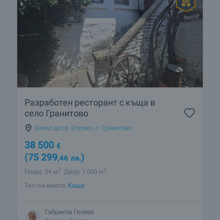
Разработен ресторант с къща в
село Гранитово
Близо до гр. Елхово
,
с. Гранитово
38 500
€
(75 299
)
,46
лв.
2
2
Площ: 54 м
Двор: 1 000 м
Тип на имота:
Къща
Габриела Гечева