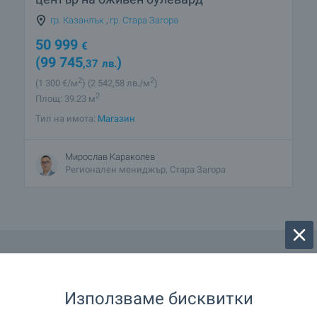
гр. Казанлък
,
гр. Стара Загора
50 999
€
(99 745
)
,37
лв.
2
2
(1 300
€/м
)
(2 542
,58
лв./м
)
2
Площ: 39.23 м
Тип на имота:
Магазин
Мирослав Караколев
Регионален мениджър, Стара Загора
Използваме бисквитки