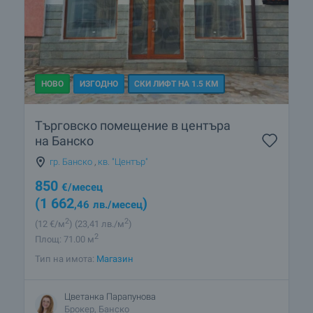
НОВО
ИЗГОДНО
СКИ ЛИФТ НА 1.5 КМ
Търговско помещение в центъра
на Банско
гр. Банско
,
кв. "Център"
850
€
/месец
(1 662
)
,46
лв.
/месец
2
2
(12
€/м
)
(23
,41
лв./м
)
2
Площ: 71.00 м
Тип на имота:
Магазин
Цветанка Парапунова
Брокер, Банско