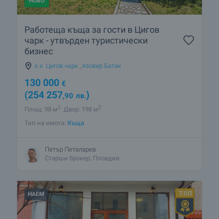
НОВО
Работеща къща за гости в Цигов
чарк - утвърден туристически
бизнес
к.к. Цигов чарк
,
язовир Батак
130 000
€
(254 257
)
,90
лв.
2
2
Площ: 98 м
Двор: 198 м
Тип на имота:
Къща
Петър Петаларев
Старши брокер, Пловдив
НАЕМ