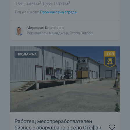
2
2
Площ: 4 657 м
Двор: 15 161 м
Тип на имота:
Промишлена сграда
Мирослав Караколев
Регионален мениджър, Стара Загора
ПРОДАЖБА
Работещ месопреработвателен
бизнес с оборудване в село Стефан