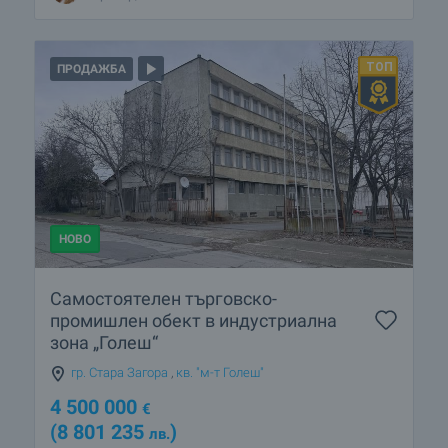
ПРОДАЖБА
НОВО
Самостоятелен търговско-
промишлен обект в индустриална
зона „Голеш“
гр. Стара Загора
,
кв. "м-т Голеш"
4 500 000
€
(8 801 235
)
лв.