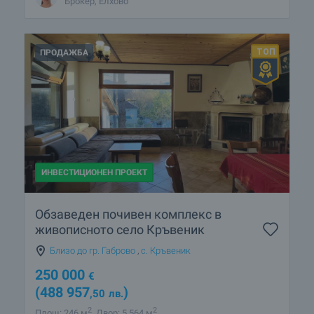
Брокер, Елхово
ПРОДАЖБА
ИНВЕСТИЦИОНЕН ПРОЕКТ
Oбзаведен почивен комплекс в
живописното село Кръвеник
Близо до гр. Габрово
,
с. Кръвеник
250 000
€
(488 957
)
,50
лв.
2
2
Площ: 246 м
Двор: 5 564 м