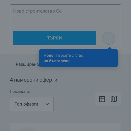
Ново строителство София до 200 0
ТЪРСИ
Ново!
Търсете с глас
на български
.
Разширено търсене
Запази търсенето
4
намерени оферти
Подреди по
Топ оферти