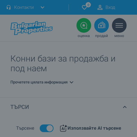
0
Контакти
Вход
оценка
продай
меню
Конни бази за продажба и
под наем
Прочетете цялата информация
ТЪРСИ
Търсене
Използвайте AI търсене