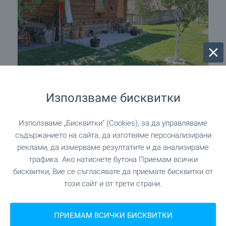
Използваме бисквитки
Търговски имот с потенциал в село
Раненци
Използваме „Бисквитки“ (Cookies), за да управляваме
Близо до гр. Кюстендил
съдържанието на сайта, да изготвяме персонализирани
215 000
реклами, да измерваме резултатите и да анализираме
€
(420 503
)
трафика. Ако натиснете бутона Приемам всички
,45
лв.
бисквитки, Вие се съгласявате да приемате бисквитки от
2
Площ: 13 000 м
Двор: не
този сайт и от трети страни.
Тип на имота:
Къща
ПРИЕМАМ ВСИЧКИ БИСКВИТКИ
Николай Димитров
Регионален мениджър, Дупница