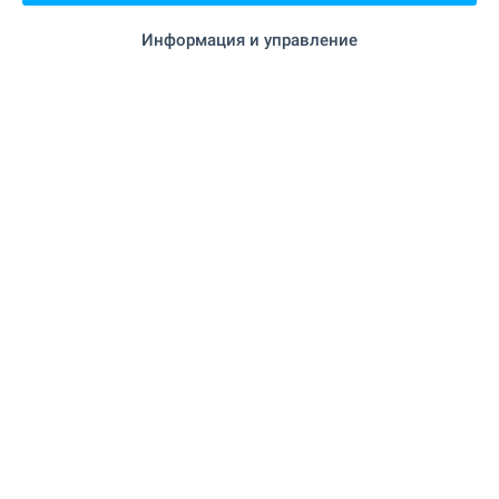
Информация и управление
ПРОДАЖБА
Комплекс за конен спорт и
развъдна дейност Black Sea Horses
в с. Александрово
Близо до гр. Ямбол
,
с. Александрово
529 000
€
(1 034 634
)
,07
лв.