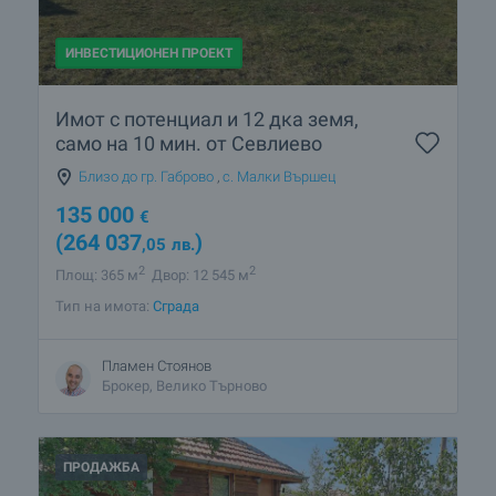
ИНВЕСТИЦИОНЕН ПРОЕКТ
Имот с потенциал и 12 дка земя,
само на 10 мин. от Севлиево
Близо до гр. Габрово
,
с. Малки Вършец
135 000
€
(264 037
)
,05
лв.
2
2
Площ: 365 м
Двор: 12 545 м
Тип на имота:
Сграда
Пламен Стоянов
Брокер, Велико Търново
ПРОДАЖБА