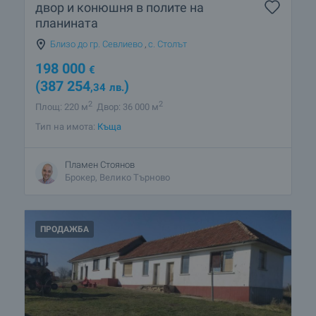
двор и конюшня в полите на
планината
Близо до гр. Севлиево
,
с. Столът
198 000
€
(387 254
)
,34
лв.
2
2
Площ: 220 м
Двор: 36 000 м
Тип на имота:
Къща
Пламен Стоянов
Брокер, Велико Търново
ПРОДАЖБА