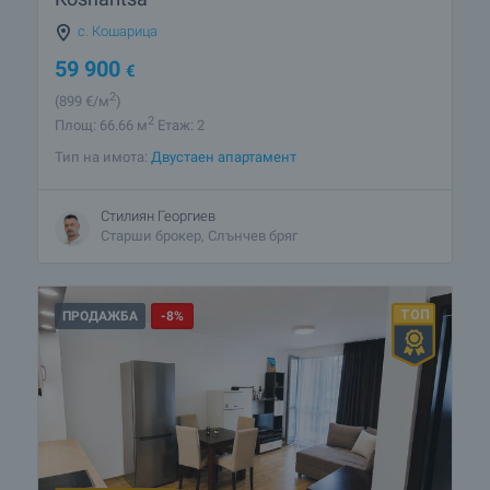
с. Кошарица
59 900
€
2
(899
€/м
)
2
Площ: 66.66 м
Етаж: 2
Тип на имота:
Двустаен апартамент
Стилиян Георгиев
Старши брокер, Слънчев бряг
ПРОДАЖБА
-8%