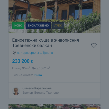
НОВО
ЕКСКЛУЗИВНО
ЛУКС
Едноетажна къща в живописния
Тревненски балкан
с. Черновръх
,
гр. Трявна
233 200
€
2
2
Площ: 95 м
Двор: 562 м
Тип на имота:
Къща
Симеон Карапенчев
Брокер, Велико Търново