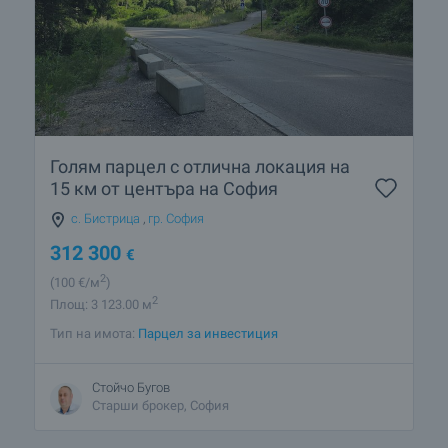
Голям парцел с отлична локация на
15 км от центъра на София
с. Бистрица
,
гр. София
312 300
€
2
(100
€/м
)
2
Площ: 3 123.00 м
Тип на имота:
Парцел за инвестиция
Стойчо Бугов
Старши брокер, София