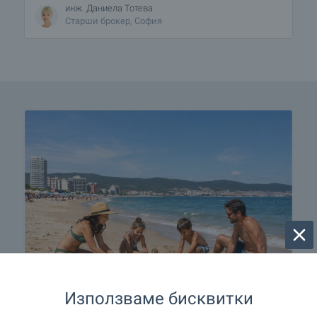
инж. Даниела Тотева
Старши брокер, София
Използваме бисквитки
☀️ Собствен дом на морето