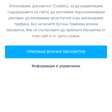
за лятото! Изберете сега 👇
Използваме „Бисквитки“ (Cookies), за да управляваме
съдържанието на сайта, да изготвяме персонализирани
Наслаждавайте се на незабравими
преживявания в собствен имот край морето в
реклами, да измерваме резултатите и да анализираме
любимия ви български морски курорт! При нас
трафика. Ако натиснете бутона Приемам всички
ще намерите разнообразни предложения за
бисквитки, Вие се съгласявате да приемате бисквитки от
всеки вкус и бюджет. Осигурете си място за
този сайт и от трети страни.
почивка и отдих още сега! Вижте нашите топ
предложения!
ПРИЕМАМ ВСИЧКИ БИСКВИТКИ
ВИЖТЕ ОЩЕ
Информация и управление
ПРОДАЖБА