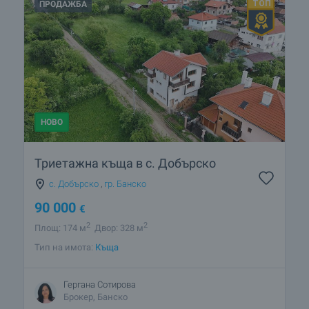
ПРОДАЖБА
НОВО
Триетажна къща в с. Добърско
с. Добърско
,
гр. Банско
90 000
€
2
2
Площ: 174 м
Двор: 328 м
Тип на имота:
Къща
Гергана Сотирова
Брокер, Банско