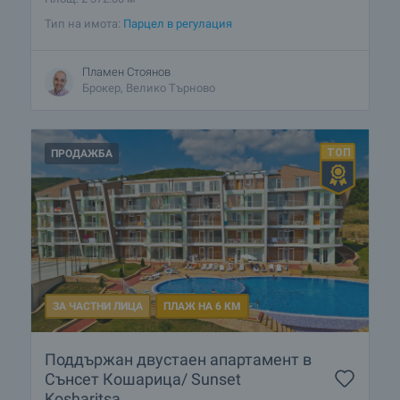
Тип на имота:
Парцел в регулация
Пламен Стоянов
Брокер, Велико Търново
ПРОДАЖБА
ЗА ЧАСТНИ ЛИЦА
ПЛАЖ НА 6 КМ
Поддържан двустаен апартамент в
Сънсет Кошарица/ Sunset
Kosharitsa