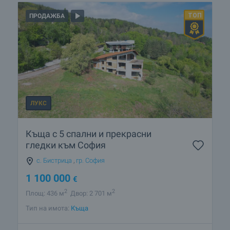
ПРОДАЖБА
ЛУКС
Къща с 5 спални и прекрасни
гледки към София
с. Бистрица
,
гр. София
1 100 000
€
2
2
Площ: 436 м
Двор: 2 701 м
Тип на имота:
Къща