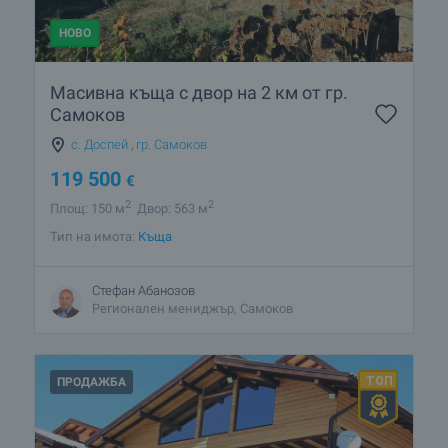
НОВО
Масивна къща с двор на 2 км от гр.
Самоков
с. Доспей
,
гр. Самоков
119 500
€
2
2
Площ: 150 м
Двор: 563 м
Тип на имота:
Къща
Стефан Абанозов
Регионален мениджър, Самоков
ПРОДАЖБА