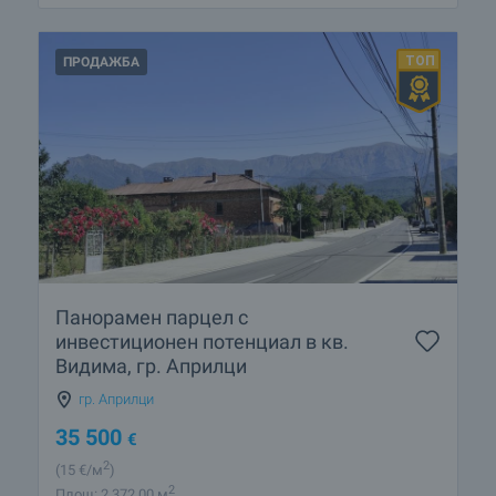
ПРОДАЖБА
Панорамен парцел с
инвестиционен потенциал в кв.
Видима, гр. Априлци
гр. Априлци
35 500
€
2
(15
€/м
)
2
Площ: 2 372.00 м