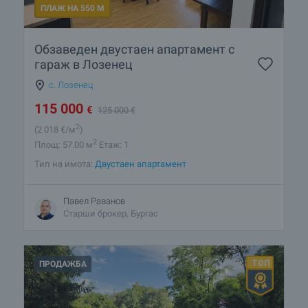
ПЛАЖ НА 550 М
Обзаведен двустаен апартамент с
гараж в Лозенец
с. Лозенец
115 000
€
125 000
€
2
(2 018
€/м
)
2
Площ: 57.00 м
Етаж: 1
Тип на имота:
Двустаен апартамент
Павел Раванов
Старши брокер, Бургас
ПРОДАЖБА