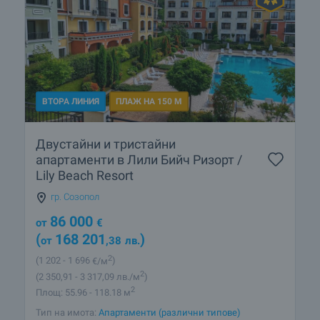
ВТОРА ЛИНИЯ
ПЛАЖ НА 150 М
Двустайни и тристайни
апартаменти в Лили Бийч Ризорт /
Lily Beach Resort
гр. Созопол
86 000
от
€
(
168 201
)
от
,38
лв.
2
(1 202
- 1 696
€/м
)
2
(2 350
,91
- 3 317
,09
лв./м
)
2
Площ: 55.96 - 118.18 м
Тип на имота:
Апартаменти (различни типове)