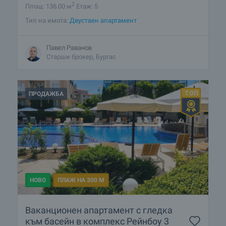
2
Площ: 136.00 м
Етаж: 5
Тип на имота:
Двустаен апартамент
Павел Раванов
Старши брокер, Бургас
ПРОДАЖБА
НОВО
ПЛАЖ НА 300 М
Ваканционен апартамент с гледка
към басейн в комплекс Рейнбоу 3