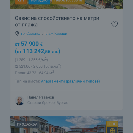
ХИТ
ИЗГОДНО
ПЛАЖ НА 300 М
Оазис на спокойствието на метри
от плажа
гр. Созопол
,
Плаж Каваци
57 900
от
€
(
113 242
)
от
,56
лв.
2
(1 289
- 1 355
€/м
)
2
(2 521
,06
- 2 650
,15
лв./м
)
2
Площ: 43.73 - 64.94 м
Тип на имота:
Апартаменти (различни типове)
Павел Раванов
Старши брокер, Бургас
ПРОДАЖБА