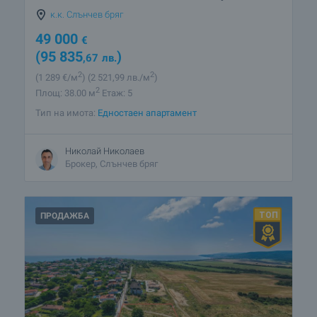
к.к. Слънчев бряг
49 000
€
(95 835
)
,67
лв.
2
2
(1 289
€/м
)
(2 521
,99
лв./м
)
2
Площ: 38.00 м
Етаж: 5
Тип на имота:
Едностаен апартамент
Николай Николаев
Брокер, Слънчев бряг
ПРОДАЖБА