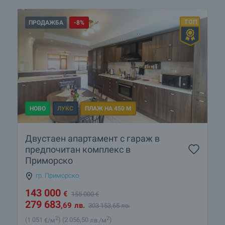
ПРОДАЖБА
-8%
НОВО
ЛУКС
ПЛАЖ НА 450 М
Двустаен апартамент с гараж в
предпочитан комплекс в
Приморско
гр. Приморско
143 000
€
155 000
€
279 683
,69
лв.
303 153
,65
лв.
2
2
(1 051
€/м
)
(2 056
,50
лв./м
)