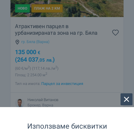
НОВО
ПЛАЖ НА 2 КМ
Атрактивен парцел в
урбанизираната зона на гр. Бяла
гр. Бяла (Варна)
135 000
€
(264 037
)
,05
лв.
2
2
(60
€/м
)
(117
,14
лв./м
)
2
Площ: 2 254.00 м
Тип на имота:
Парцел за инвестиция
Николай Витанов
Брокер, Варна
Използваме бисквитки