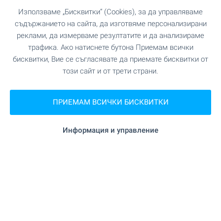
Използваме „Бисквитки“ (Cookies), за да управляваме
съдържанието на сайта, да изготвяме персонализирани
реклами, да измерваме резултатите и да анализираме
трафика. Ако натиснете бутона Приемам всички
бисквитки, Вие се съгласявате да приемате бисквитки от
този сайт и от трети страни.
ПРИЕМАМ ВСИЧКИ БИСКВИТКИ
Информация и управление
☀️ Собствен дом на морето
за лятото! Изберете сега 👇
Наслаждавайте се на незабравими
преживявания в собствен имот край морето в
любимия ви български морски курорт! При нас
ще намерите разнообразни предложения за