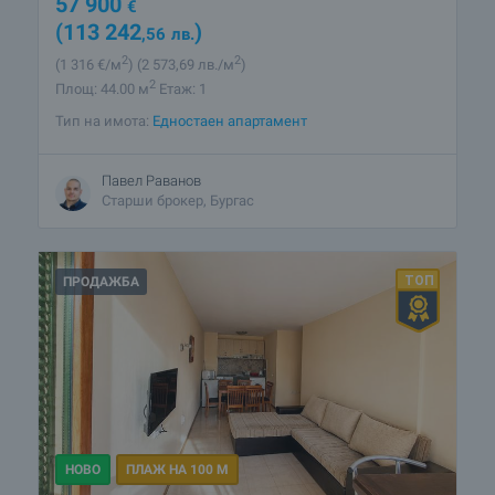
57 900
€
(113 242
)
,56
лв.
2
2
(1 316
€/м
)
(2 573
,69
лв./м
)
2
Площ: 44.00 м
Етаж: 1
Тип на имота:
Едностаен апартамент
Павел Раванов
Старши брокер, Бургас
ПРОДАЖБА
НОВО
ПЛАЖ НА 100 М