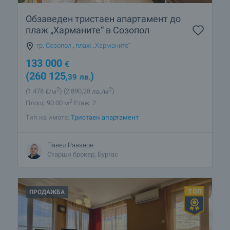
Обзаведен тристаен апартамент до
плаж „Харманите“ в Созопол
гр. Созопол
,
плаж „Харманите“
133 000
€
(260 125
)
,39
лв.
2
2
(1 478
€/м
)
(2 890
,28
лв./м
)
2
Площ: 90.00 м
Етаж: 2
Тип на имота:
Тристаен апартамент
Павел Раванов
Старши брокер, Бургас
ПРОДАЖБА