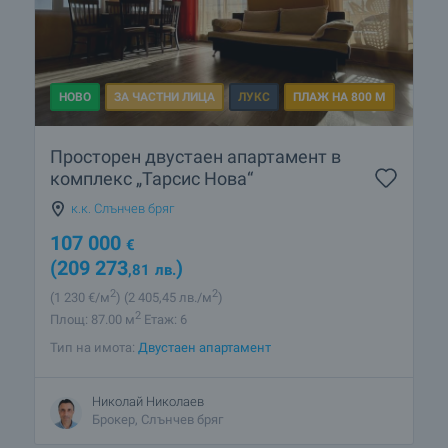
НОВО
ЗА ЧАСТНИ ЛИЦА
ЛУКС
ПЛАЖ НА 800 М
Просторен двустаен апартамент в
комплекс „Тарсис Нова“
к.к. Слънчев бряг
107 000
€
(209 273
)
,81
лв.
2
2
(1 230
€/м
)
(2 405
,45
лв./м
)
2
Площ: 87.00 м
Етаж: 6
Тип на имота:
Двустаен апартамент
Николай Николаев
Брокер, Слънчев бряг