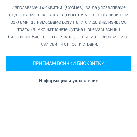
Използваме „Бисквитки“ (Cookies), за да управляваме
съдържанието на сайта, да изготвяме персонализирани
реклами, да измерваме резултатите и да анализираме
трафика. Ако натиснете бутона Приемам всички
бисквитки, Вие се съгласявате да приемате бисквитки от
този сайт и от трети страни.
ПРИЕМАМ ВСИЧКИ БИСКВИТКИ
Информация и управление
⛰️ Горещ пазар на имоти в
Банско - вижте най-добрите
предложения само при нас!
Изберете собствен имот в топ ски курорта на
България, който предлага отлични условия за
почивка и туризъм през цялата година. За