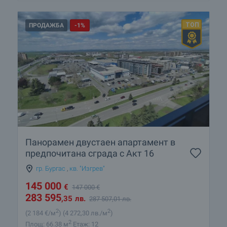
ПРОДАЖБА
-1%
Панорамен двустаен апартамент в
предпочитана сграда с Акт 16
гр. Бургас
,
кв. "Изгрев"
145 000
€
147 000
€
283 595
,35
лв.
287 507
,01
лв.
2
2
(2 184
€/м
)
(4 272
,30
лв./м
)
2
Площ: 66.38 м
Етаж: 12