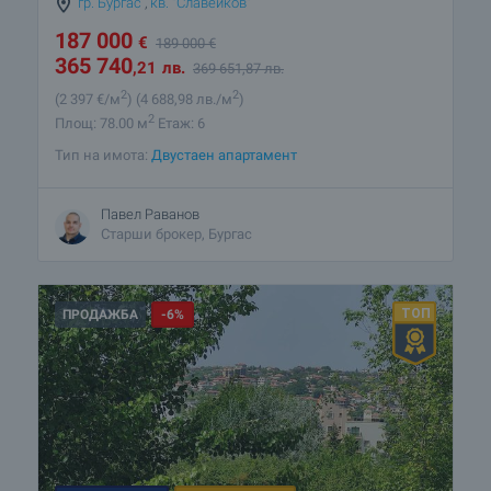
гр. Бургас
,
кв. "Славейков"
187 000
€
189 000
€
365 740
,21
лв.
369 651
,87
лв.
2
2
(2 397
€/м
)
(4 688
,98
лв./м
)
2
Площ: 78.00 м
Етаж: 6
Тип на имота:
Двустаен апартамент
Павел Раванов
Старши брокер, Бургас
ПРОДАЖБА
-6%