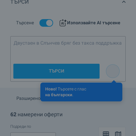
ТЪРСИ
Търсене
Използвайте AI търсене
Двустаен в Слънчев бряг без такса поддръжка
ТЪРСИ
Ново!
Търсете с глас
на български
.
Разширено търсене
Запази търсенето
62
намерени оферти
Подреди по