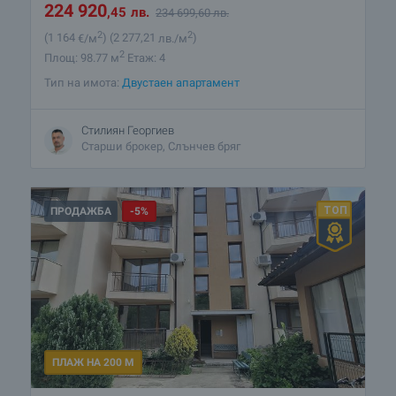
224 920
,45
лв.
234 699
,60
лв.
2
2
(1 164
€/м
)
(2 277
,21
лв./м
)
2
Площ: 98.77 м
Етаж: 4
Тип на имота:
Двустаен апартамент
Стилиян Георгиев
Старши брокер, Слънчев бряг
ПРОДАЖБА
-5%
ПЛАЖ НА 200 М