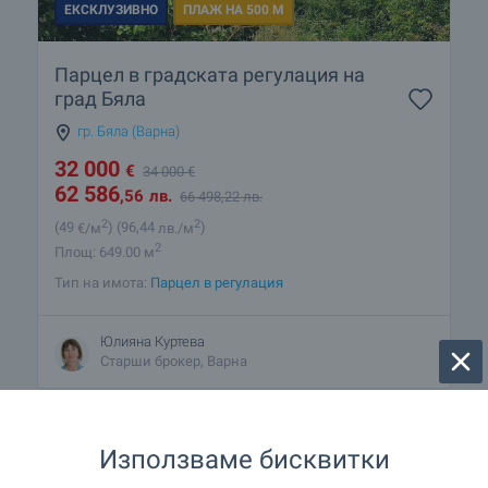
ЕКСКЛУЗИВНО
ПЛАЖ НА 500 М
Парцел в градската регулация на
град Бяла
гр. Бяла (Варна)
32 000
€
34 000
€
62 586
,56
лв.
66 498
,22
лв.
2
2
(49
€/м
)
(96
,44
лв./м
)
2
Площ: 649.00 м
Тип на имота:
Парцел в регулация
Юлияна Куртева
Старши брокер, Варна
Използваме бисквитки