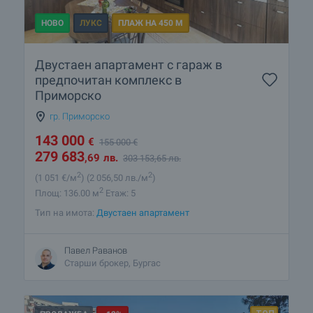
НОВО
ЛУКС
ПЛАЖ НА 450 М
Двустаен апартамент с гараж в
предпочитан комплекс в
Приморско
гр. Приморско
143 000
€
155 000
€
279 683
,69
лв.
303 153
,65
лв.
2
2
(1 051
€/м
)
(2 056
,50
лв./м
)
2
Площ: 136.00 м
Етаж: 5
Тип на имота:
Двустаен апартамент
Павел Раванов
Старши брокер, Бургас