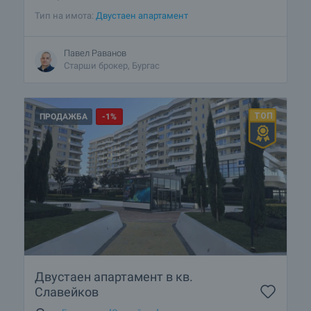
Тип на имота:
Двустаен апартамент
Павел Раванов
Старши брокер, Бургас
ПРОДАЖБА
-1%
Двустаен апартамент в кв.
Славейков