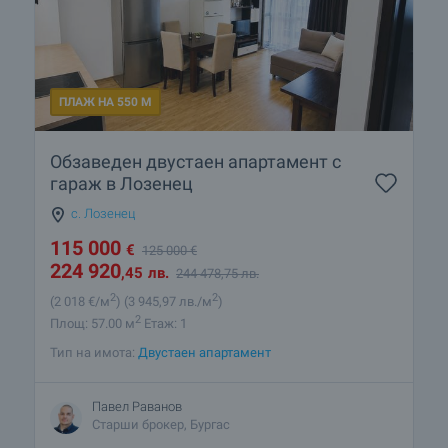
ПЛАЖ НА 550 М
Обзаведен двустаен апартамент с
гараж в Лозенец
с. Лозенец
115 000
€
125 000
€
224 920
,45
лв.
244 478
,75
лв.
2
2
(2 018
€/м
)
(3 945
,97
лв./м
)
2
Площ: 57.00 м
Етаж: 1
Тип на имота:
Двустаен апартамент
Павел Раванов
Старши брокер, Бургас