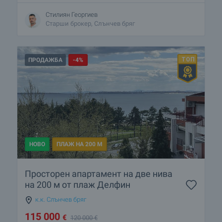
Стилиян Георгиев
Старши брокер, Слънчев бряг
ПРОДАЖБА
-4%
НОВО
ПЛАЖ НА 200 М
Просторен апартамент на две нива
на 200 м от плаж Делфин
к.к. Слънчев бряг
115 000
€
120 000
€