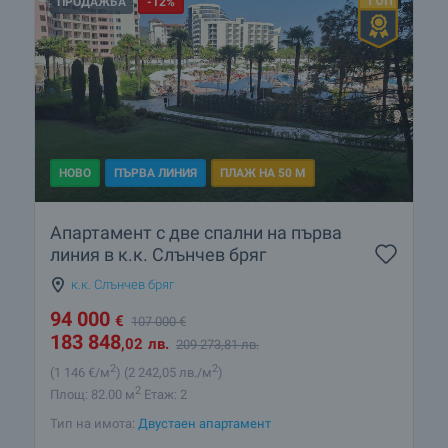
ПРОДАЖБА
-12%
НОВО
ПЪРВА ЛИНИЯ
ПЛАЖ НА 50 М
Апартамент с две спални на първа
линия в к.к. Слънчев бряг
к.к. Слънчев бряг
94 000
€
107 000
€
183 848
,02
лв.
209 273
,81
лв.
2
2
(1 146
€/м
)
(2 242
,05
лв./м
)
2
Площ: 82.00 м
Етаж: 2
Тип на имота:
Двустаен апартамент