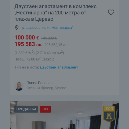
Двустаен апартамент в комплекс
„Нестинарка“ на 200 метра от
плажа в Царево
гр. Царево
,
плаж „Нестинарка“
100 000
€
105 000
€
195 583
лв.
205 362
,15
лв.
2
2
(1 389
€/м
)
(2 716
,43
лв./м
)
2
Площ: 72.00 м
Етаж: 2
Тип на имота:
Двустаен апартамент
Павел Раванов
Старши брокер, Бургас
ПРОДАЖБА
-8%