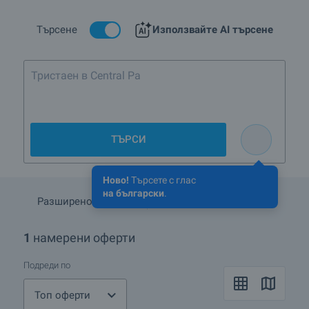
Търсене
Използвайте AI търсене
Тристаен в Central Park, Софи
ТЪРСИ
Ново!
Търсете с глас
на български
.
Разширено търсене
Запази търсенето
1
намерени оферти
Подреди по
Топ оферти