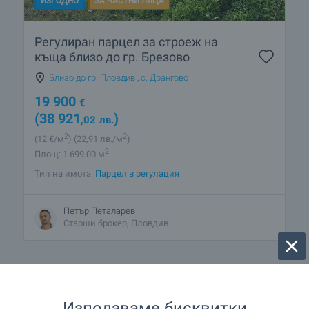
ИЗГОДНО
ЗА ЧАСТНИ ЛИЦА
Регулиран парцел за строеж на
къща близо до гр. Брезово
Близо до гр. Пловдив
,
с. Дрангово
19 900
€
(38 921
)
,02
лв.
2
2
(12
€/м
)
(22
,91
лв./м
)
2
Площ: 1 699.00 м
Тип на имота:
Парцел в регулация
Петър Петаларев
Старши брокер, Пловдив
Използваме бисквитки