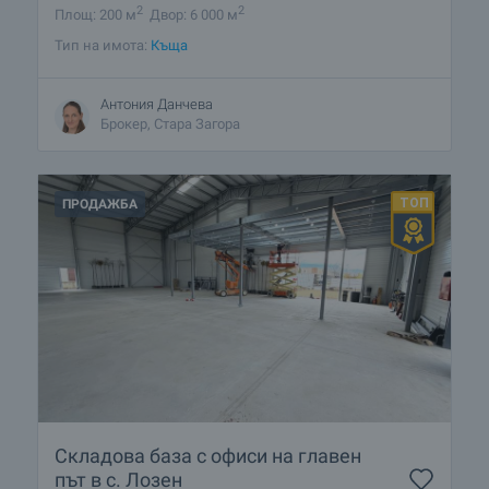
2
2
Площ: 200 м
Двор: 6 000 м
Тип на имота:
Къща
Антония Данчева
Брокер, Стара Загора
ПРОДАЖБА
Складова база с офиси на главен
път в с. Лозен