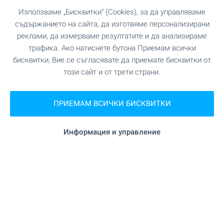
Използваме „Бисквитки“ (Cookies), за да управляваме
съдържанието на сайта, да изготвяме персонализирани
реклами, да измерваме резултатите и да анализираме
трафика. Ако натиснете бутона Приемам всички
бисквитки, Вие се съгласявате да приемате бисквитки от
този сайт и от трети страни.
SKY TOWERS by AMur -
ПРИЕМАМ ВСИЧКИ БИСКВИТКИ
луксозни сгради с инфинити
басейни на покривите
Информация и управление
Проект от най-висок клас, създаден да се
превърне в новата визитна картичка на
модерна София. Извисяващи се над града, две
емблематични сгради комбинират изцяло
остъклени фасади, елегантни линии и
впечатляваща вертикална динамика, които
създават усещането за лекота, величие и
престиж. Отлична възможност да станеш част