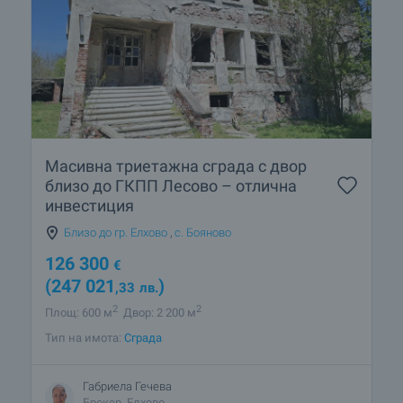
Масивна триетажна сграда с двор
близо до ГКПП Лесово – отлична
инвестиция
Близо до гр. Елхово
,
с. Бояново
126 300
€
(247 021
)
,33
лв.
2
2
Площ: 600 м
Двор: 2 200 м
Тип на имота:
Сграда
Габриела Гечева
Брокер, Елхово