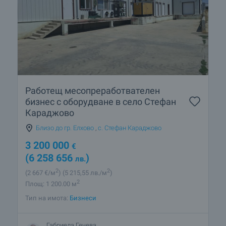
Работещ месопреработвателен
бизнес с оборудване в село Стефан
Караджово
Близо до гр. Елхово
,
с. Стефан Караджово
3 200 000
€
(6 258 656
)
лв.
2
2
(2 667
€/м
)
(5 215
,55
лв./м
)
2
Площ: 1 200.00 м
Тип на имота:
Бизнеси
Габриела Гечева