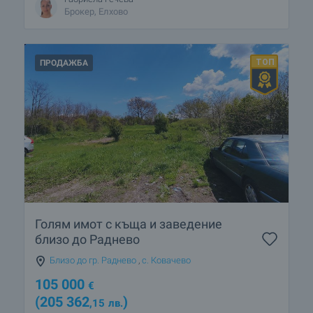
Брокер, Елхово
ПРОДАЖБА
Голям имот с къща и заведение
близо до Раднево
Близо до гр. Раднево
,
с. Ковачево
105 000
€
(205 362
)
,15
лв.