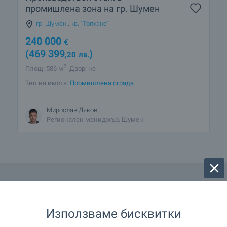
промишлена зона на гр. Шумен
гр. Шумен
,
кв. "Топхане"
240 000
€
(469 399
)
,20
лв.
2
Площ: 586 м
Двор: не
Тип на имота:
Промишлена сграда
Мирослав Дяков
Регионален мениджър, Шумен
Използваме бисквитки