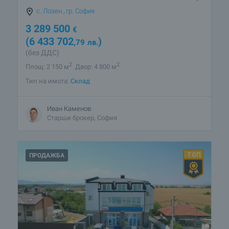
с. Лозен
,
гр. София
3 289 500
€
(6 433 702
)
,79
лв.
(без ДДС)
2
2
Площ: 2 150 м
Двор: 4 800 м
Тип на имота:
Склад
Иван Каменов
Старши брокер, София
ПРОДАЖБА