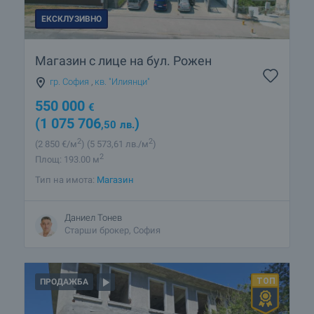
ЕКСКЛУЗИВНО
Магазин с лице на бул. Рожен
гр. София
,
кв. "Илиянци"
550 000
€
(1 075 706
)
,50
лв.
2
2
(2 850
€/м
)
(5 573
,61
лв./м
)
2
Площ: 193.00 м
Тип на имота:
Магазин
Даниел Тонев
Старши брокер, София
ПРОДАЖБА