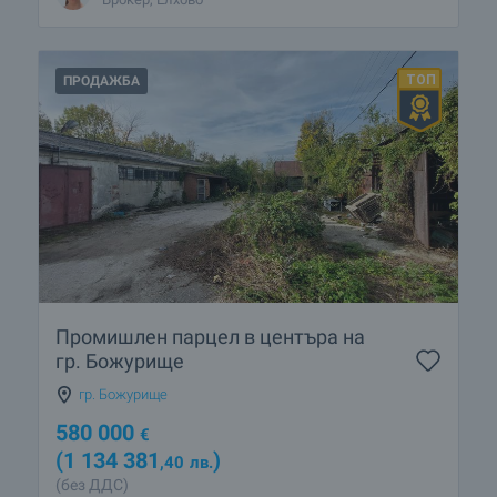
ПРОДАЖБА
Промишлен парцел в центъра на
гр. Божурище
гр. Божурище
580 000
€
(1 134 381
)
,40
лв.
(без ДДС)