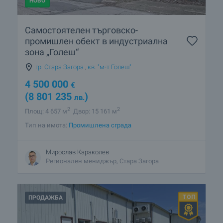
НОВО
Самостоятелен търговско-
промишлен обект в индустриална
зона „Голеш“
гр. Стара Загора
,
кв. "м-т Голеш"
4 500 000
€
(8 801 235
)
лв.
2
2
Площ: 4 657 м
Двор: 15 161 м
Тип на имота:
Промишлена сграда
Мирослав Караколев
Регионален мениджър, Стара Загора
ПРОДАЖБА