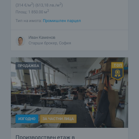
2
2
(314
€/м
)
(613
,18
лв./м
)
2
Площ: 1 850.00 м
Тип на имота:
Промишлен парцел
Иван Каменов
Старши брокер, София
ПРОДАЖБА
ИЗГОДНО
ЗА ЧАСТНИ ЛИЦА
Производствен етаж в