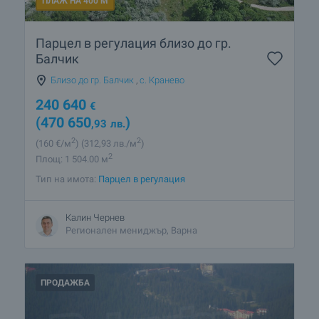
ПЛАЖ НА 400 М
Парцел в регулация близо до гр.
Балчик
Близо до гр. Балчик
,
с. Кранево
240 640
€
(470 650
)
,93
лв.
2
2
(160
€/м
)
(312
,93
лв./м
)
2
Площ: 1 504.00 м
Тип на имота:
Парцел в регулация
Калин Чернев
Регионален мениджър, Варна
ПРОДАЖБА