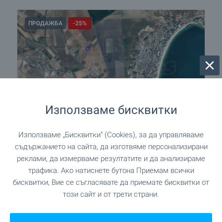
ПРОДАЖБА
-25%
Използваме бисквитки
Използваме „Бисквитки“ (Cookies), за да управляваме
Земя за продажба в близост до
курорта Слънчев бряг
съдържанието на сайта, да изготвяме персонализирани
реклами, да измерваме резултатите и да анализираме
Близо до к.к. Слънчев бряг
,
Suny Day 5
трафика. Ако натиснете бутона Приемам всички
128 370
€
171 160
€
бисквитки, Вие се съгласявате да приемате бисквитки от
251 069
,90
лв.
334 759
,86
лв.
този сайт и от трети страни.
2
2
(15
€/м
)
(29
,34
лв./м
)
2
Площ: 8 558.00 м