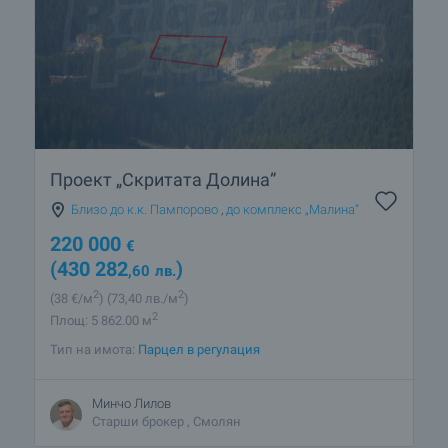
Проект „Скритата Долина”
Близо до к.к. Пампорово
,
до комплекс „Малина”
220 000
€
(430 282
)
,60
лв.
2
2
(38
€/м
)
(73
,40
лв./м
)
2
Площ: 5 862.00 м
Тип на имота:
Парцел в регулация
Минчо Лилов
Старши брокер , Смолян