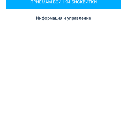
ПРИЕМАМ ВСИЧКИ БИСКВИТКИ
Тип на имота:
Земя
Информация и управление
Николай Николаев
Брокер, Слънчев бряг
ПРОДАЖБА
Атрактивен парцел близо до
Каварна
Близо до гр. Каварна
,
село Топола