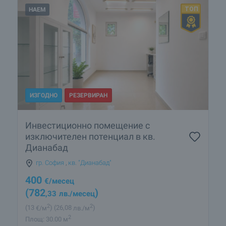
НАЕМ
ИЗГОДНО
РЕЗЕРВИРАН
Инвестиционно помещение с
изключителен потенциал в кв.
Дианабад
гр. София
,
кв. "Дианабад"
400
€
/месец
(782
)
,33
лв.
/месец
2
2
(13
€/м
)
(26
,08
лв./м
)
2
Площ: 30.00 м