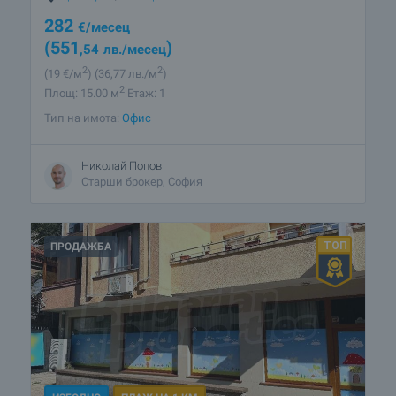
282
€
/месец
(551
)
,54
лв.
/месец
2
2
(19
€/м
)
(36
,77
лв./м
)
2
Площ: 15.00 м
Етаж: 1
Тип на имота:
Офис
Николай Попов
Старши брокер, София
ПРОДАЖБА