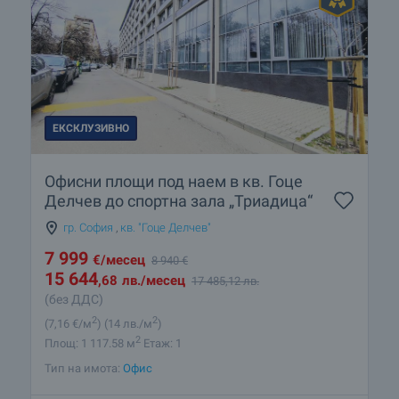
ЕКСКЛУЗИВНО
Офисни площи под наем в кв. Гоце
Делчев до спортна зала „Триадица“
гр. София
,
кв. "Гоце Делчев"
7 999
€
/месец
8 940
€
15 644
,68
лв.
/месец
17 485
,12
лв.
(без ДДС)
2
2
(7
,16
€/м
)
(14
лв./м
)
2
Площ: 1 117.58 м
Етаж: 1
Тип на имота:
Офис