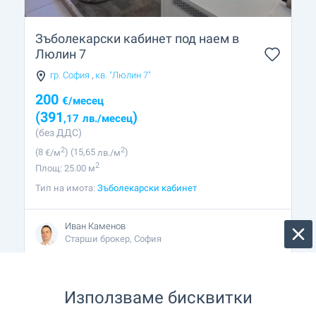
Зъболекарски кабинет под наем в
Люлин 7
гр. София
,
кв. "Люлин 7"
200
€
/месец
(391
)
,17
лв.
/месец
(без ДДС)
2
2
(8
€/м
)
(15
,65
лв./м
)
2
Площ: 25.00 м
Тип на имота:
Зъболекарски кабинет
Иван Каменов
Старши брокер, София
Използваме бисквитки