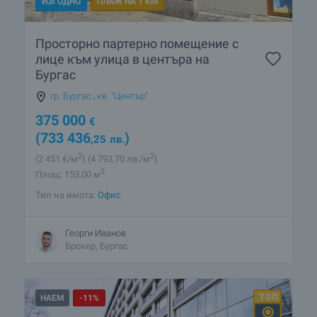
ИЗГОДНО
ПЛАЖ НА 1 КМ
Просторно партерно помещение с
лице към улица в центъра на
Бургас
гр. Бургас
,
кв. "Център"
375 000
€
(733 436
)
,25
лв.
2
2
(2 451
€/м
)
(4 793
,70
лв./м
)
2
Площ: 153.00 м
Тип на имота:
Офис
Георги Иванов
Брокер, Бургас
НАЕМ
-11%