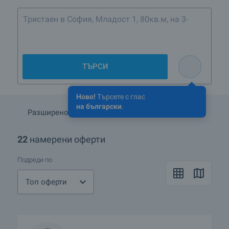
Тристаен в София, Младост 1, 80кв.м, на 3-ти
или 4-ти етаж, ново строит
ТЪРСИ
Ново!
Търсете с глас
на български
.
Разширено търсене
Запази търсенето
22
намерени оферти
Подреди по
Топ оферти