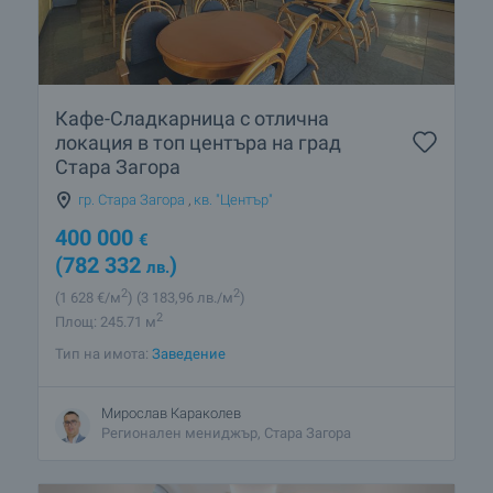
Кафе-Сладкарница с отлична
локация в топ центъра на град
Стара Загора
гр. Стара Загора
,
кв. "Център"
400 000
€
(782 332
)
лв.
2
2
(1 628
€/м
)
(3 183
,96
лв./м
)
2
Площ: 245.71 м
Тип на имота:
Заведение
Мирослав Караколев
Регионален мениджър, Стара Загора