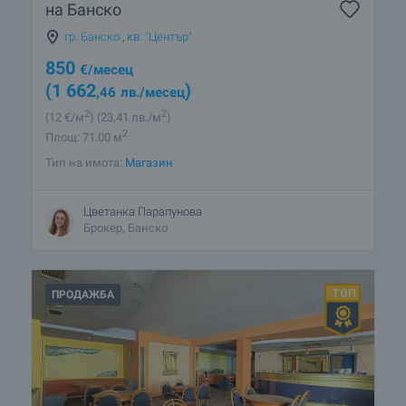
на Банско
гр. Банско
,
кв. "Център"
850
€
/месец
(1 662
)
,46
лв.
/месец
2
2
(12
€/м
)
(23
,41
лв./м
)
2
Площ: 71.00 м
Тип на имота:
Магазин
Цветанка Парапунова
Брокер, Банско
ПРОДАЖБА