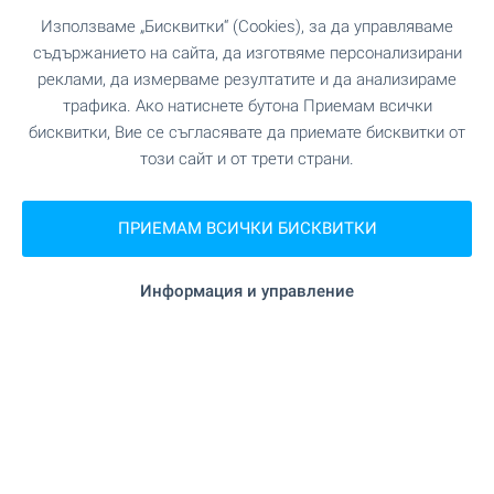
Използваме „Бисквитки“ (Cookies), за да управляваме
съдържанието на сайта, да изготвяме персонализирани
реклами, да измерваме резултатите и да анализираме
трафика. Ако натиснете бутона Приемам всички
бисквитки, Вие се съгласявате да приемате бисквитки от
този сайт и от трети страни.
ПРИЕМАМ ВСИЧКИ БИСКВИТКИ
Информация и управление
Central Park - уникален
комплекс в София, кв.
Банишора. Налични
апартаменти в сгради А, Б и
В - с АКТ 16
Напредват строителството и продажбите в