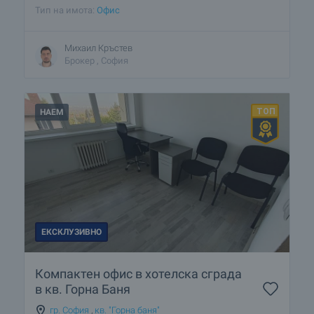
Тип на имота:
Офис
Михаил Кръстев
Брокер , София
НАЕМ
ЕКСКЛУЗИВНО
Компактен офис в хотелска сграда
в кв. Горна Баня
гр. София
,
кв. "Горна баня"