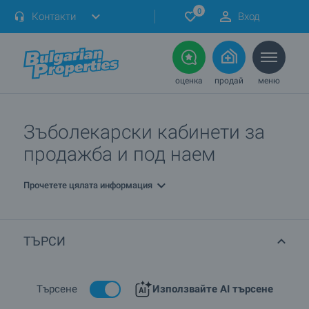
0
Контакти
Вход
оценка
продай
меню
Зъболекарски кабинети за
продажба и под наем
Прочетете цялата информация
ТЪРСИ
Търсене
Използвайте AI търсене