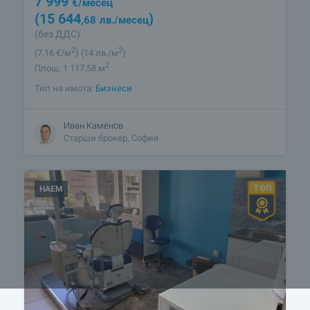
7 999
€
/месец
(15 644
)
,68
лв.
/месец
(без ДДС)
2
2
(7
,16
€/м
)
(14
лв./м
)
2
Площ: 1 117.58 м
Тип на имота:
Бизнеси
Иван Каменов
Старши брокер, София
НАЕМ