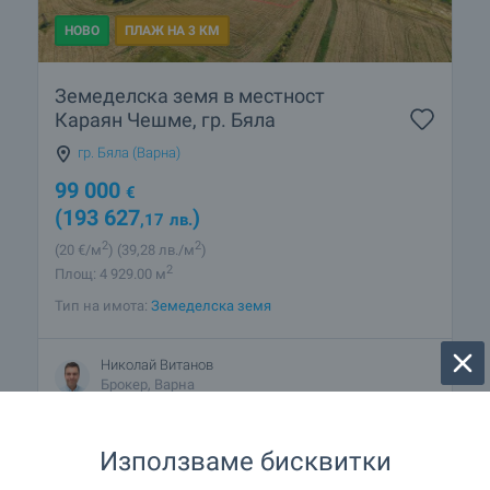
НОВО
ПЛАЖ НА 3 КМ
Земеделска земя в местност
Караян Чешме, гр. Бяла
гр. Бяла (Варна)
99 000
€
(193 627
)
,17
лв.
2
2
(20
€/м
)
(39
,28
лв./м
)
2
Площ: 4 929.00 м
Тип на имота:
Земеделска земя
Николай Витанов
Брокер, Варна
Използваме бисквитки