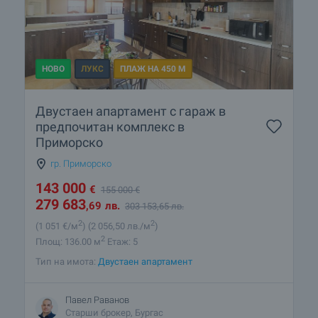
НОВО
ЛУКС
ПЛАЖ НА 450 М
Двустаен апартамент с гараж в
предпочитан комплекс в
Приморско
гр. Приморско
143 000
€
155 000
€
279 683
,69
лв.
303 153
,65
лв.
2
2
(1 051
€/м
)
(2 056
,50
лв./м
)
2
Площ: 136.00 м
Етаж: 5
Тип на имота:
Двустаен апартамент
Павел Раванов
Старши брокер, Бургас