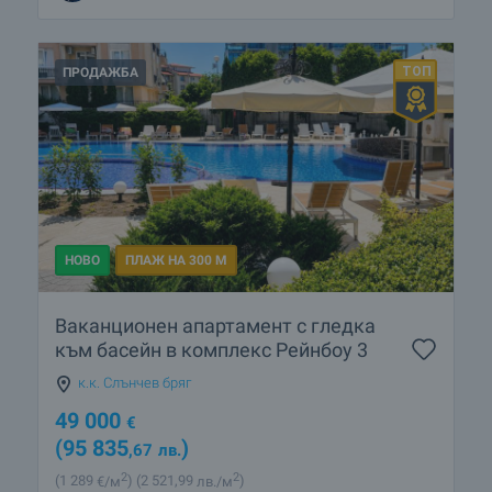
ПРОДАЖБА
НОВО
ПЛАЖ НА 300 М
Ваканционен апартамент с гледка
към басейн в комплекс Рейнбоу 3
к.к. Слънчев бряг
49 000
€
(95 835
)
,67
лв.
2
2
(1 289
€/м
)
(2 521
,99
лв./м
)