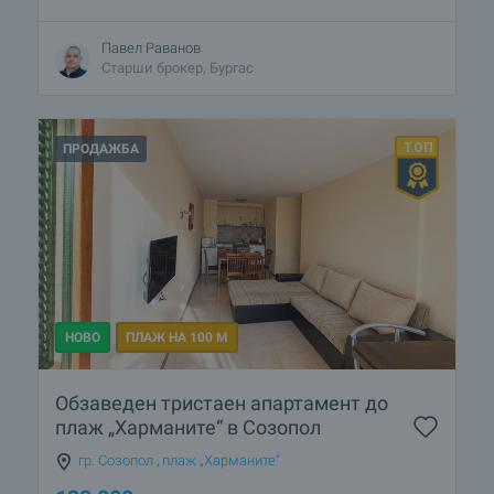
Павел Раванов
Старши брокер, Бургас
ПРОДАЖБА
НОВО
ПЛАЖ НА 100 М
Обзаведен тристаен апартамент до
плаж „Харманите“ в Созопол
гр. Созопол
,
плаж „Харманите“