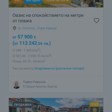
ХИТ
ИЗГОДНО
ПЛАЖ НА 300 М
Оазис на спокойствието на метри
от плажа
гр. Созопол
,
Плаж Каваци
57 900
от
€
(
113 242
)
от
,56
лв.
2
(1 289
- 1 355
€/м
)
2
(2 521
,06
- 2 650
,15
лв./м
)
2
Площ: 43.73 - 64.94 м
Тип на имота:
Апартаменти (различни типове)
Павел Раванов
Старши брокер, Бургас
ПРОДАЖБА