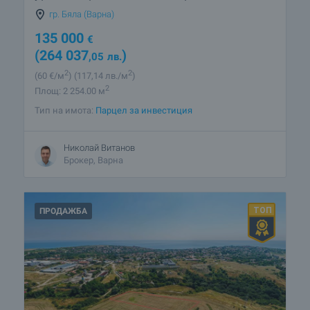
гр. Бяла (Варна)
135 000
€
(264 037
)
,05
лв.
2
2
(60
€/м
)
(117
,14
лв./м
)
2
Площ: 2 254.00 м
Тип на имота:
Парцел за инвестиция
Николай Витанов
Брокер, Варна
ПРОДАЖБА