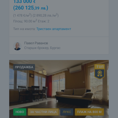
133 000
€
(260 125
)
,39
лв.
2
2
(1 478
€/м
)
(2 890
,28
лв./м
)
2
Площ: 90.00 м
Етаж: 2
Тип на имота:
Тристаен апартамент
Павел Раванов
Старши брокер, Бургас
ПРОДАЖБА
НОВО
ЗА ЧАСТНИ ЛИЦА
ЛУКС
ПЛАЖ НА 800 М