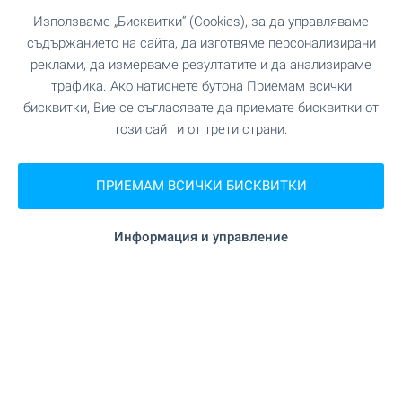
Използваме „Бисквитки“ (Cookies), за да управляваме
съдържанието на сайта, да изготвяме персонализирани
реклами, да измерваме резултатите и да анализираме
трафика. Ако натиснете бутона Приемам всички
бисквитки, Вие се съгласявате да приемате бисквитки от
този сайт и от трети страни.
ПРИЕМАМ ВСИЧКИ БИСКВИТКИ
Информация и управление
OKOL Lake Park ви очаква с
налични апартаменти край
язовир Искър!
Възползвайте се от възможността да
придобиете собствен апартамент в нова
курортна среда край язовир Искър – за лично