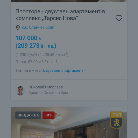
Просторен двустаен апартамент в
комплекс „Тарсис Нова“
к.к. Слънчев бряг
107 000
€
(209 273
)
,81
лв.
2
2
(1 230
€/м
)
(2 405
,45
лв./м
)
2
Площ: 87.00 м
Етаж: 6
Тип на имота:
Двустаен апартамент
Николай Николаев
Брокер, Слънчев бряг
ПРОДАЖБА
-8%