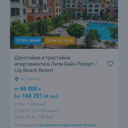
ВТОРА ЛИНИЯ
ПЛАЖ НА 150 М
Двустайни и тристайни
апартаменти в Лили Бийч Ризорт /
Lily Beach Resort
гр. Созопол
86 000
от
€
(
168 201
)
от
,38
лв.
2
(1 202
- 1 696
€/м
)
2
(2 350
,91
- 3 317
,09
лв./м
)
2
Площ: 55.96 - 118.18 м
Тип на имота:
Апартаменти (различни типове)