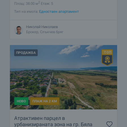
2
Площ: 38.00 м
Етаж: 5
Тип на имота:
Едностаен апартамент
Николай Николаев
Брокер, Слънчев бряг
ПРОДАЖБА
НОВО
ПЛАЖ НА 2 КМ
Атрактивен парцел в
урбанизираната зона на гр. Бяла