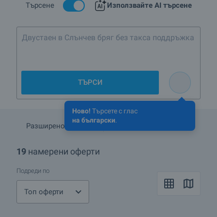
Търсене
Използвайте AI търсене
Двустаен в Слънчев бряг без т
ТЪРСИ
Ново!
Търсете с глас
на български
.
Разширено търсене
Запази търсенето
19
намерени оферти
Подреди по
Топ оферти