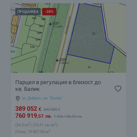
ПРОДАЖБА
-28%
Парцел в регулация в близост до
кв. Балик
гр. Добрич
,
кв. "Балик"
389 052
€
540 000
€
760 919
,57
лв.
1 056 148
,20
лв.
2
2
(36
€/м
)
(70
,41
лв./м
)
2
Площ: 10 807.00 м