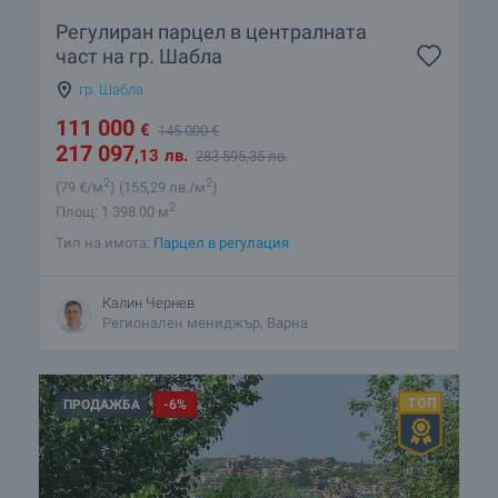
Регулиран парцел в централната
част на гр. Шабла
гр. Шабла
111 000
€
145 000
€
217 097
,13
лв.
283 595
,35
лв.
2
2
(79
€/м
)
(155
,29
лв./м
)
2
Площ: 1 398.00 м
Тип на имота:
Парцел в регулация
Калин Чернев
Регионален мениджър, Варна
ПРОДАЖБА
-6%