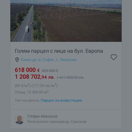
Голям парцел с лице на бул. Европа
Близо до гр. София
,
с. Хераково
618 000
€
824 000
€
1 208 702
,94
лв.
1 611 603
,92
лв.
2
2
(60
€/м
)
(117
,35
лв./м
)
2
Площ: 10 300.00 м
Тип на имота:
Парцел за инвестиция
Стефан Абанозов
Регионален мениджър, Самоков