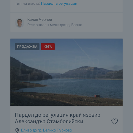
Тип на имота:
Парцел в регулация
Калин Чернев
Регионален мениджър, Варна
ПРОДАЖБА
-36%
Парцел до регулация край язовир
Александър Стамболийски
Близо до гр. Велико Търново