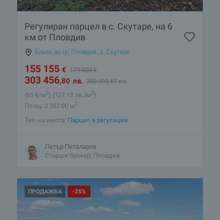
Регулиран парцел в с. Скутаре, на 6
км от Пловдив
Близо до гр. Пловдив
,
с. Скутаре
155 155
€
179 000
€
303 456
,80
лв.
350 093
,57
лв.
2
2
(65
€/м
)
(127
,13
лв./м
)
2
Площ: 2 387.00 м
Тип на имота:
Парцел в регулация
Петър Петаларев
Старши брокер, Пловдив
ПРОДАЖБА
-25%