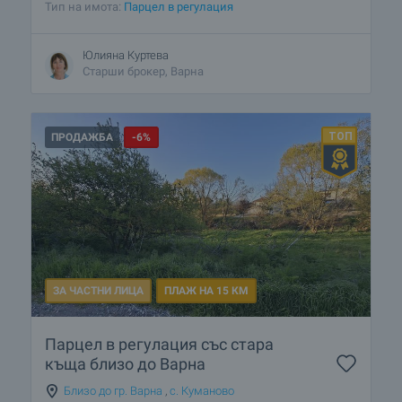
Тип на имота:
Парцел в регулация
Юлияна Куртева
Старши брокер, Варна
ПРОДАЖБА
-6%
ЗА ЧАСТНИ ЛИЦА
ПЛАЖ НА 15 КМ
Парцел в регулация със стара
къща близо до Варна
Близо до гр. Варна
,
с. Куманово