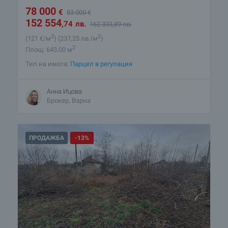
78 000
€
83 000
€
152 554
,74
лв.
162 333
,89
лв.
2
2
(121
€/м
)
(237
,25
лв./м
)
2
Площ: 643.00 м
Тип на имота:
Парцел в регулация
Анна Ицова
Брокер, Варна
ПРОДАЖБА
-13%