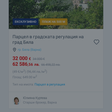
ЕКСКЛУЗИВНО
ПЛАЖ НА 500 М
Парцел в градската регулация на
град Бяла
гр. Бяла (Варна)
32 000
€
34 000
€
62 586
,56
лв.
66 498
,22
лв.
2
2
(49
€/м
)
(96
,44
лв./м
)
2
Площ: 649.00 м
Тип на имота:
Парцел в регулация
Юлияна Куртева
Старши брокер, Варна