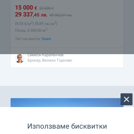
15 000
€
23 500
€
29 337
,45
лв.
45 962
,01
лв.
2
2
(4
,55
€/м
)
(8
,89
лв./м
)
2
Площ: 3 300.00 м
Тип на имота:
Земя
Симеон Карапенчев
Брокер, Велико Търново
Използваме бисквитки