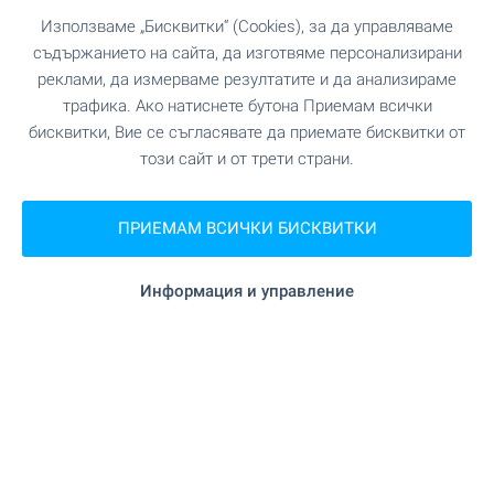
Използваме „Бисквитки“ (Cookies), за да управляваме
съдържанието на сайта, да изготвяме персонализирани
реклами, да измерваме резултатите и да анализираме
трафика. Ако натиснете бутона Приемам всички
бисквитки, Вие се съгласявате да приемате бисквитки от
този сайт и от трети страни.
SKY TOWERS by AMur -
луксозни сгради с инфинити
ПРИЕМАМ ВСИЧКИ БИСКВИТКИ
басейни на покривите
Проект от най-висок клас, създаден да се
Информация и управление
превърне в новата визитна картичка на
модерна София. Извисяващи се над града, две
емблематични сгради комбинират изцяло
остъклени фасади, елегантни линии и
впечатляваща вертикална динамика, които
създават усещането за лекота, величие и
престиж. Отлична възможност да станеш част
от една от най-впечатляващите съвременни