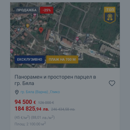
ПРОДАЖБА
-25%
ЕКСКЛУЗИВНО
ПЛАЖ НА 700 М
Панорамен и просторен парцел в
гр. Бяла
гр. Бяла (Варна)
,
Глико
94 500
€
126 000
€
184 825
,94
лв.
246 434
,58
лв.
2
2
(45
€/м
)
(88
,01
лв./м
)
2
Площ: 2 100.00 м