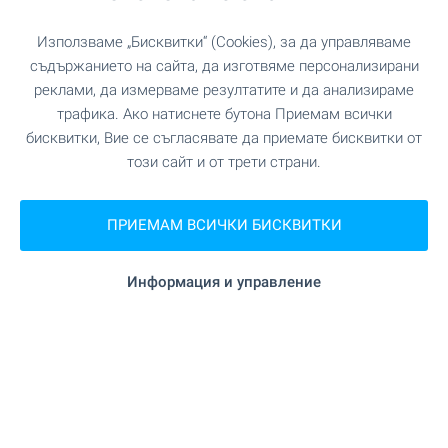
2
Площ: 48.00 м
Етаж: 2
Използваме „Бисквитки“ (Cookies), за да управляваме
Тип на имота:
Едностаен апартамент
съдържанието на сайта, да изготвяме персонализирани
реклами, да измерваме резултатите и да анализираме
Павел Раванов
трафика. Ако натиснете бутона Приемам всички
Старши брокер, Бургас
бисквитки, Вие се съгласявате да приемате бисквитки от
този сайт и от трети страни.
ПРОДАЖБА
ПРИЕМАМ ВСИЧКИ БИСКВИТКИ
Информация и управление
ПЛАЖ НА 30 М
Нов жилищен комплекс до плаж
Атлиман в Китен