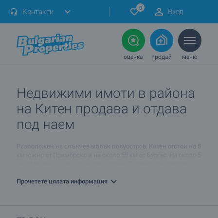
0
Контакти
Вход
оценка
продай
меню
Недвижими имоти в района
на Китен продава и отдава
под наем
Разположен на слънчев малък полуостров, Китен отстои на 5
км южно от Приморско и на около 55 км от Бургас. На около 5
км от Китен се намира и прекрасния Лозенец със своите
чисти плажове и богати възможности за спорт и забавления.
Прочетете цялата информация
Китен се намира на прекрасно природно местоположение,
където съчетанието от зелените хълмове на Странджа
планина и красивите плажове и двата живописни залива
Караач и Атлиман привличат множество туристи. Брегът е