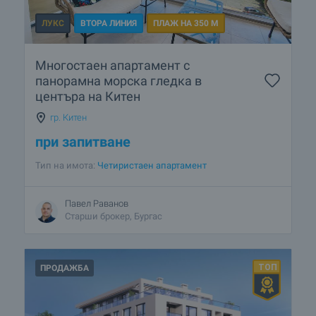
ЛУКС
ВТОРА ЛИНИЯ
ПЛАЖ НА 350 М
Многостаен апартамент с
панорамна морска гледка в
центъра на Китен
гр. Китен
при запитване
Тип на имота:
Четиристаен апартамент
Павел Раванов
Старши брокер, Бургас
ПРОДАЖБА