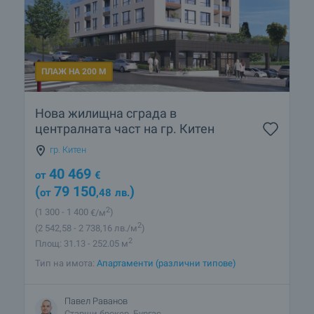
ПЛАЖ НА 200 М
Нова жилищна сграда в
централната част на гр. Китен
гр. Китен
40 469
от
€
(
79 150
)
от
,48
лв.
2
(1 300
- 1 400
€/м
)
2
(2 542
,58
- 2 738
,16
лв./м
)
2
Площ: 31.13 - 252.05 м
Тип на имота:
Апартаменти (различни типове)
Павел Раванов
Старши брокер, Бургас