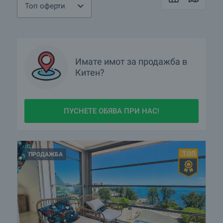
Кои са най-предпочитаните комплекси ново
Топ оферти
строителство в Китен?
Има ли имоти с намалени цени в Китен?
Имате имот за продажба в
Китен?
ПУСНЕТЕ ОБЯВА ПРИ НАС!
ПРОДАЖБА