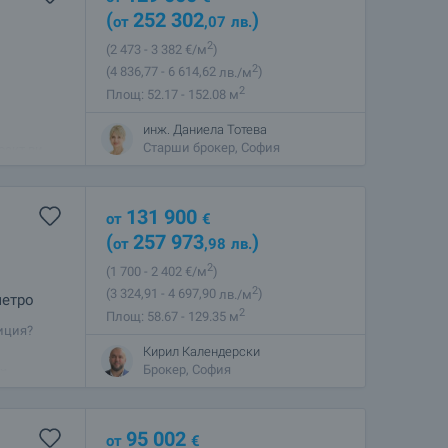
(
252 302
)
от
,07
лв.
2
(2 473
- 3 382
€/м
)
2
(4 836
,77
- 6 614
,62
лв./м
)
2
Площ: 52.17 - 152.08 м
инж. Даниела Тотева
тата и
Старши брокер, София
оект ви
азвате от
131 900
от
€
(
257 973
)
от
,98
лв.
2
(1 700
- 2 402
€/м
)
2
(3 324
,91
- 4 697
,90
лв./м
)
метро
2
Площ: 58.67 - 129.35 м
иция?
 комплекс
Кирил Календерски
на
Брокер, София
95 002
от
€