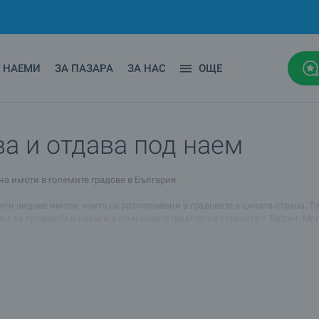
НАЕМИ
ЗА ПАЗАРА
ЗА НАС
ОЩЕ
а и отдава под наем
а имоти в големите градове в България.
ги видове имоти, които са разположени в градовете в цялата страна. Тов
рти за продажба и наем и в по-малките градове на страната – Видин, Мон
ялата страна!
ки имоти