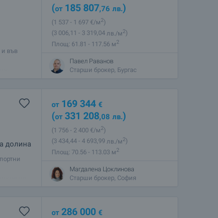
(
185 807
)
от
,76
лв.
2
(1 537
- 1 697
€/м
)
2
(3 006
,11
- 3 319
,04
лв./м
)
2
Площ: 61.81 - 117.56 м
 и във
и
Павел Раванов
но,
Старши брокер, Бургас
169 344
от
€
(
331 208
)
от
,08
лв.
2
(1 756
- 2 400
€/м
)
2
(3 434
,44
- 4 693
,99
лв./м
)
ва долина
2
Площ: 70.56 - 113.03 м
спортни
да Lux
Магдалена Цоклинова
тристайни
Старши брокер, София
286 000
от
€