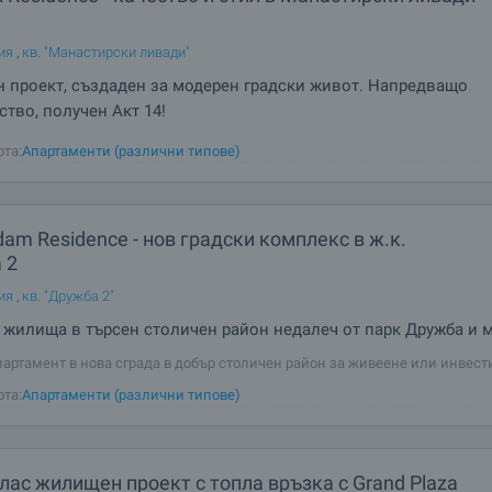
ия
,
кв. "Манастирски ливади"
проект, създаден за модерен градски живот. Напредващо
ство, получен Акт 14!
sidence – дом, където динамичният градски начин на живот среща красо
ота:
Апартаменти (различни типове)
ието на Витоша. Разположен в кв. Манастирски ливади – Изток, този пр
ожността да живеете само на минути от центъра на София, без да се отк
здух и
am Residence - нов градски комплекс в ж.к.
 2
ия
,
кв. "Дружба 2"
жилища в търсен столичен район недалеч от парк Дружба и 
партамент в нова сграда в добър столичен район за живеене или инвест
ме Амстердам Резидeнс / Amsterdam Residence – нов градски жилищен
ота:
Апартаменти (различни типове)
ружба 2“, създаден с мисъл за комфортно съвременно обитаване, спокой
среда и удобства за
лас жилищен проект с топла връзка с Grand Plaza