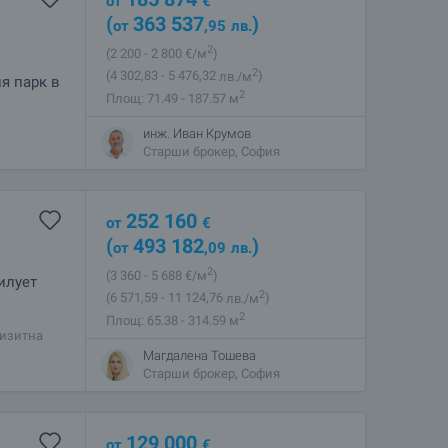
от
€
(
363 537
)
от
,95
лв.
2
(2 200
- 2 800
€/м
)
2
(4 302
,83
- 5 476
,32
лв./м
)
я парк в
2
Площ: 71.49 - 187.57 м
инж. Иван Крумов
ща
Старши брокер, София
ark - твоят
! Сгради Е
252 160
от
€
(
493 182
)
от
,09
лв.
2
(3 360
- 5 688
€/м
)
илует
2
(6 571
,59
- 11 124
,76
лв./м
)
2
Площ: 65.38 - 314.59 м
визитна
Магдалена Тошева
лна
Старши брокер, София
129 000
от
€