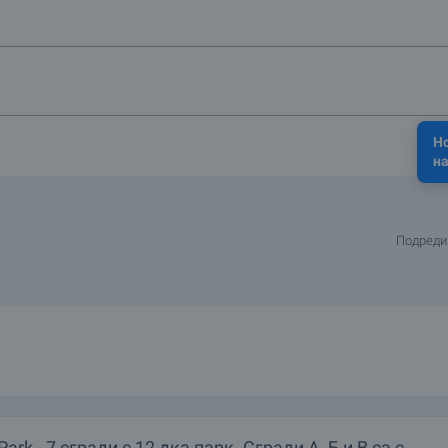
Н
на
Подреди
Park - 7 сгради с 12 дка парк. Сгради А, Б и В са с