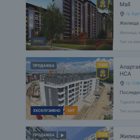
Mall
гр. Бур
Жилища в
Жилища, в
втория ет
ЛУКС
Тип на им
комплексн
социално 
ПРОДАЖБА
Апартам
НСА
гр. Соф
Последни
Търсите и
връзки с в
ЕКСКЛУЗИВНО
ХИТ
Тип на им
Building 
жилища, 
Жилище
ПРОДАЖБА