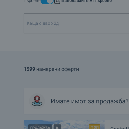
Търсене
Използвайте AI търсене
Къща с двор 2дка около Велико Търн
1599
намерени оферти
Имате имот за продажба?
Central 
ПРОДАЖБА