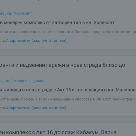
гас
,
кв. "Хоризонт"
 модерен комплекс от затворен тип в кв. Хоризонт
 които ще искате да останете завинаги! Започна продажбата на жилища
ап – сгради 6 и 7! Иновативен комплекс проектиран така, че да предлож
ота:
Апартаменти (различни типове)
о решение за съвременен начин на живот – удобно, енергийно ефектив
свързано и изцяло
енти и надземни гаражи в нова сграда близо до
ия
,
кв. "Малинова долина"
 жилища в нова сграда с Акт 15 и топ локация в кв. Малино
мот в развит район с всички ежедневни удобства в близост, лесни тран
сички квартали на София - не пропускайте новото ни предложение - сгра
ота:
Апартаменти (различни типове)
7 вече с Акт 15! Представяме на вашето внимание последни двустайни и 
и надземни
н комплекс с Акт 16 до плаж Кабакум, Варна