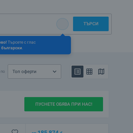
ТЪРСИ
ово!
Търсете с глас
 български
.
Топ оферти
 по
ПУСНЕТЕ ОБЯВА ПРИ НАС!
185 874