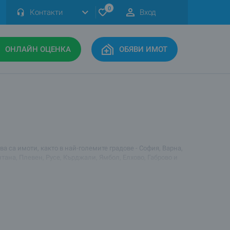
0
Контакти
Вход
ОНЛАЙН ОЦЕНКА
ОБЯВИ ИМОТ
а са имоти, както в най-големите градове - София, Варна,
тана, Плевен, Русе, Кърджали, Ямбол, Елхово, Габрово и