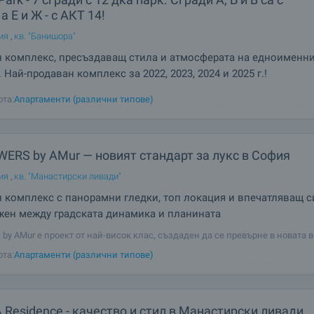
а Е и Ж - с АКТ 14!
ия
,
кв. "Банишора"
 комплекс, пресъздаващ стила и атмосферата на едноименни
 Най-продаван комплекс за 2022, 2023, 2024 и 2025 г.!
ради, простор, зеленина и гледки, които ви оставят без дъх! Една бъде
ота:
Апартаменти (различни типове)
 столицата, която ще внесе нов стандарт за качество на живот. Central P
София! Сгради А, Б и В са с Разрешение за ползване (Акт 16) от 10.2025 г.
ERS by AMur — новият стандарт за лукс в София
ия
,
кв. "Манастирски ливади"
 комплекс с панорамни гледки, топ локация и впечатляващ с
ен между градската динамика и планината
 by AMur е проект от най-висок клас, създаден да се превърне в новата 
на модерна София. Извисяващи се над града, две емблематични сгради
ота:
Апартаменти (различни типове)
т изцяло остъклени фасади, елегантни линии и впечатляваща вертика
 които създават усещането за
Residence - качество и стил в Манастирски ливади