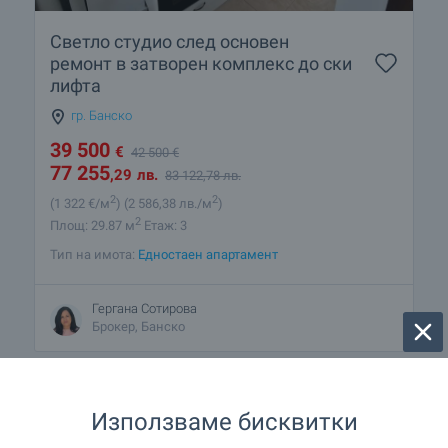
Светло студио след основен
ремонт в затворен комплекс до ски
лифта
гр. Банско
39 500
€
42 500
€
77 255
,29
лв.
83 122
,78
лв.
2
2
(1 322
€/м
)
(2 586
,38
лв./м
)
2
Площ: 29.87 м
Етаж: 3
Тип на имота:
Едностаен апартамент
Гергана Сотирова
Брокер, Банско
Използваме бисквитки