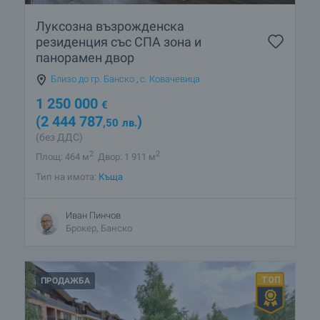
Луксозна възрожденска
резиденция със СПА зона и
панорамен двор
Близо до гр. Банско
,
с. Ковачевица
1 250 000
€
(2 444 787
)
,50
лв.
(без ДДС)
2
2
Площ: 464 м
Двор: 1 911 м
Тип на имота:
Къща
Иван Пинчов
Брокер, Банско
ПРОДАЖБА