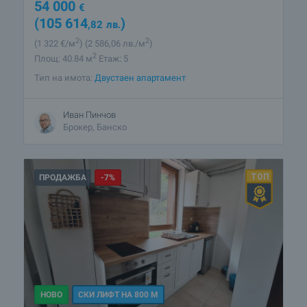
54 000
€
(105 614
)
,82
лв.
2
2
(1 322
€/м
)
(2 586
,06
лв./м
)
2
Площ: 40.84 м
Етаж: 5
Тип на имота:
Двустаен апартамент
Иван Пинчов
Брокер, Банско
ПРОДАЖБА
-7%
НОВО
СКИ ЛИФТ НА 800 М