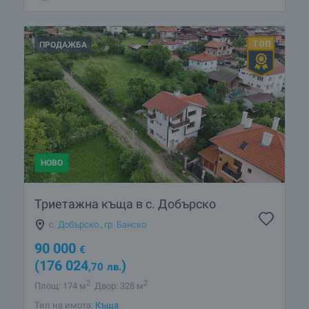
ПРОДАЖБА
НОВО
Триетажна къща в с. Добърско
с. Добърско
,
гр. Банско
90 000
€
(176 024
)
,70
лв.
2
2
Площ: 174 м
Двор: 328 м
Тип на имота:
Къща