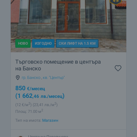
НОВО
ИЗГОДНО
СКИ ЛИФТ НА 1.5 КМ
Търговско помещение в центъра
на Банско
гр. Банско
,
кв. "Център"
850
€
/месец
(1 662
)
,46
лв.
/месец
2
2
(12
€/м
)
(23
,41
лв./м
)
2
Площ: 71.00 м
Тип на имота:
Магазин
Цветанка Парапунова