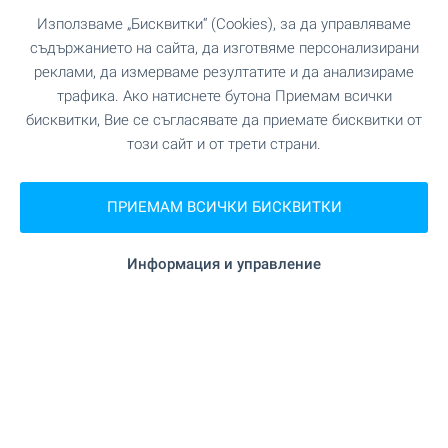
Използваме „Бисквитки“ (Cookies), за да управляваме
съдържанието на сайта, да изготвяме персонализирани
реклами, да измерваме резултатите и да анализираме
трафика. Ако натиснете бутона Приемам всички
бисквитки, Вие се съгласявате да приемате бисквитки от
този сайт и от трети страни.
ПРИЕМАМ ВСИЧКИ БИСКВИТКИ
Информация и управление
Central Park - уникален
комплекс в София, кв.
Банишора. Налични
апартаменти в сгради А, Б и
В - с АКТ 16
Напредват строителството и продажбите в