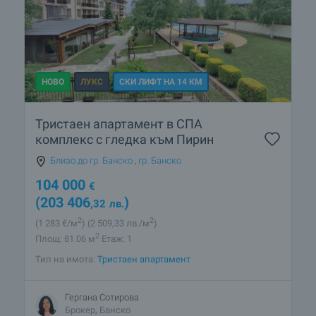
НОВО
ЛУКС
СКИ ЛИФТ НА 14 КМ
Тристаен апартамент в СПА
комплекс с гледка към Пирин
Близо до гр. Банско
,
гр. Банско
104 000
€
(203 406
)
,32
лв.
2
2
(1 283
€/м
)
(2 509
,33
лв./м
)
2
Площ: 81.06 м
Етаж: 1
Тип на имота:
Тристаен апартамент
Гергана Сотирова
Брокер, Банско