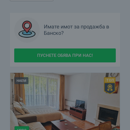
Има ли имоти с намалени цени в Банско?
Кои имоти в Банско можем да разгледаме с 360-
градусов виртуален тур?
Имате имот за продажба в
Банско?
Покажете ми имоти в Банско с видео оглед
Какви луксозни имоти се предлагат в Банско?
ПУСНЕТЕ ОБЯВА ПРИ НАС!
Какви къщи се предлагат в Банско?
Селските къщи са хит! Какви оферти имате в района на
Банско?
НАЕМ