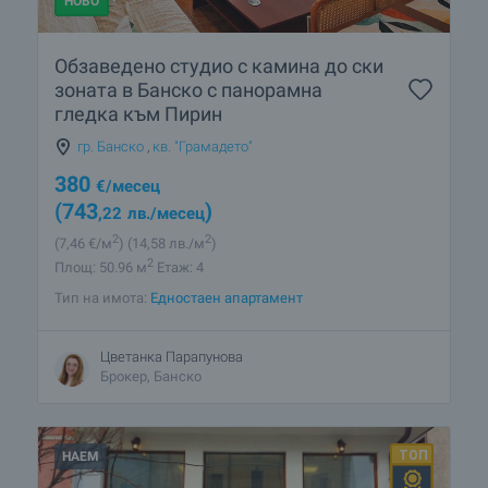
НОВО
Обзаведено студио с камина до ски
зоната в Банско с панорамна
гледка към Пирин
гр. Банско
,
кв. "Грамадето"
380
€
/месец
(743
)
,22
лв.
/месец
2
2
(7
,46
€/м
)
(14
,58
лв./м
)
2
Площ: 50.96 м
Етаж: 4
Тип на имота:
Едностаен апартамент
Цветанка Парапунова
Брокер, Банско
НАЕМ