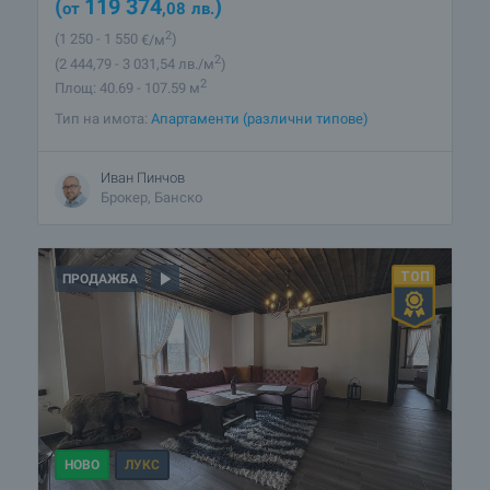
(
119 374
)
от
,08
лв.
2
(1 250
- 1 550
€/м
)
2
(2 444
,79
- 3 031
,54
лв./м
)
2
Площ: 40.69 - 107.59 м
Тип на имота:
Апартаменти (различни типове)
Иван Пинчов
Брокер, Банско
ПРОДАЖБА
НОВО
ЛУКС