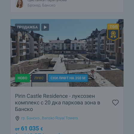
Брокер, Банско
ПРОДАЖБА
НОВО
ЛУКС
СКИ ЛИФТ НА 350 М
Pirin Castle Residence - луксозен
комплекс с 20 дка паркова зона в
Банско
гр. Банско
,
Bansko Royal Towers
61 035
от
€