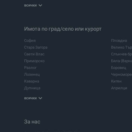
В столицата
В града
всички
Имота по град/село или курорт
София
Пловдив
Стара Загора
Велико Тъ
Свети Влас
Слънчев бр
Приморско
Бяла (Варн
Разлог
Боровец
Лозенец
Черноморе
Каварна
Китен
Дупница
Априлци
Бели Искър
Бистрица
всички
Владая
Габрово
Дряново
Елена
Павел баня
Пазарджик
За нас
Рибарица
Самоков
Смолян
Тетевен