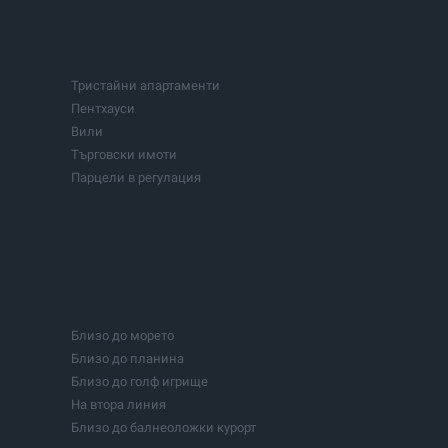
Тристайни апартаменти
Пентхауси
Вили
Търговски имоти
Парцели в регулация
Парцели с проект
Цехове
Хотели
Фитнеси и спортни центрове
Бизнеси
Инвестиционни проекти
Близо до морето
Езера
Близо до планина
Сгради
Близо до голф игрище
На втора линия
Близо до балнеоложки курорт