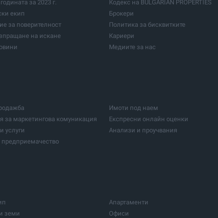
годината за 2023 г.
Кодекс на BULGARIAN PROPERTIES
Чепеларе
ки екип
Брокери
ени места
е за поверителност
Политика за бисквитките
зпращане на искане
Кариери
овини
Медиите за нас
продажба
Имоти под наем
я за маркетингова комуникация
Експресни онлайн оценки
и услуги
Анализи и проучвания
о предприемачество
ип
Апартаменти
и земи
Офиси