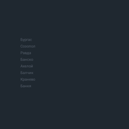
Бургас
Созопол
Равда
Банско
Ахелой
Балчик
Кранево
Банкя
Велинград
Долна баня
Кошарица
Перник
Севлиево
Трявна