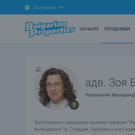
Български
НАЧАЛО
ПРОДАЖБИ
адв. Зоя 
Регионален Мениджър
Зоя Бенкова е завършила езикова гимназия "Ива
Хилендарски" гр. Пловдив. Работила е като юри