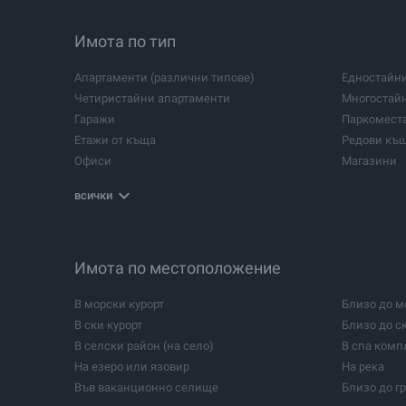
Имота по тип
Апартаменти (различни типове)
Едностайн
Четиристайни апартаменти
Многостай
Гаражи
Паркомест
Етажи от къща
Редови къ
Офиси
Магазини
Земеделски земи
Промишлен
всички
Складове
Логистични
Промишлени халета
Промишлен
Спа и уелнес центрове
Зъболекарс
Салони за красота
Имота по местоположение
Санаториу
Строителни проекти
Гори
В морски курорт
Близо до м
Бунгалa
Къмпинги
В ски курорт
Близо до с
Конни бази
Имоти за и
В селски район (на село)
В спа комп
Бивши училища
Мазета
На езеро или язовир
На река
Във ваканционно селище
Близо до г