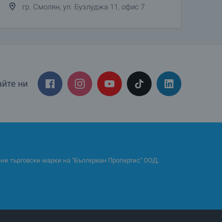
гр. Смолян, ул. Бузлуджа 11, офис 7
йте ни
и търговски марки на "Бългериан Пропертис" ООД,