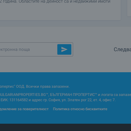
2 година. Областите на дейност са и недвижими имоти
Следва
опертис" ООД. Всички права запазени.
BULGARIANPROPERTIES.BG™, БЪЛГЕРИАН ПРОПЕРТИС™ и логата са запазен
ИК: 131164582 и адрес гр. София, ул. Златен рог 22, ет. 4, офис 7.
домление за поверителност
Политика относно бисквитките