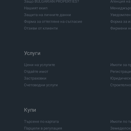
Защо BULGARIAN PROPERTIES?
Агенция на 
Хисаря
Царево
Нашият екип
Мениджърс
Ямбол
Още насел
Защита на личните данни
Уведомлени
Форма за оттегляне на съгласие
Форма за и
Отзиви от клиенти
Фирмени н
Услуги
Цени на услугите
Имоти за 
Отдайте имот
Регистраци
Застраховки
Юридическ
Счетоводни услуги
Строителн
Купи
Търсене по картата
Имоти по т
Парцели в регулация
Земеделск