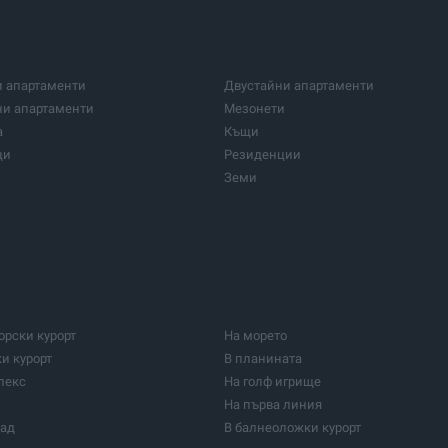
и апартаменти
Двустайни апартаменти
ни апартаменти
Мезонети
а
Къщи
щи
Резиденции
Земи
и парцели
Парцели за инвестиция
 центрове
Фабрики и индустрия
и сгради
Заведения
ки кабинети
Медицински центрове
ми
Ферми
Лозя
орски курорт
На морето
Селскостопански постройки
ки курорт
В планината
нвестиция
Домове за възрастни хора
лекс
На голф игрище
Други имоти
На първа линия
рад
В балнеоложки курорт