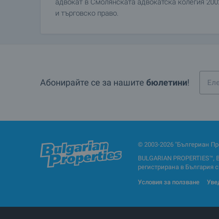
адвокат в Смолянската адвокатска колегия 200
и търговско право.
Абонирайте се за нашите
бюлетини
!
© 2003-2026 "Бългериан Пр
BULGARIAN PROPERTIES™, 
регистрирана в България с Е
Условия за ползване
Уве