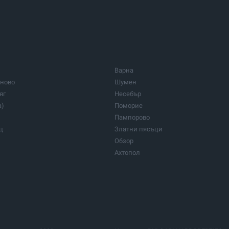
Варна
рново
Шумен
яг
Несебър
а)
Поморие
Пампорово
ц
Златни пясъци
Обзор
Ахтопол
Боженци
Говедарци
Елхово
Панчарево
Сапарева баня
Троян