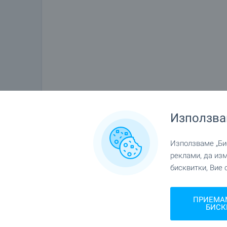
Използва
Използваме „Бис
реклами, да из
бисквитки, Вие 
ПРИЕМА
БИСК