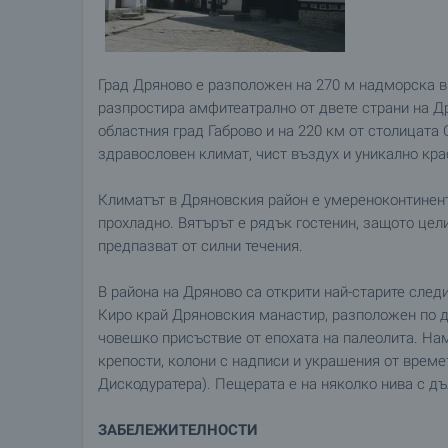
Град Дряново е разположен на 270 м надморска ви
разпростира амфитеатрално от двете страни на Д
областния град Габрово и на 220 км от столицата
здравословен климат, чист въздух и уникално кра
Климатът в Дряновския район е умереноконтинента
прохладно. Вятърът е рядък гостенин, защото цели
предпазват от силни течения.
В района на Дряново са открити най-старите след
Киро край Дряновския манастир, разположен по д
човешко присъствие от епохата на палеолита. На
крепости, колони с надписи и украшения от време
Дискодуратера). Пещерата е на няколко нива с дъ
ЗАБЕЛЕЖИТЕЛНОСТИ