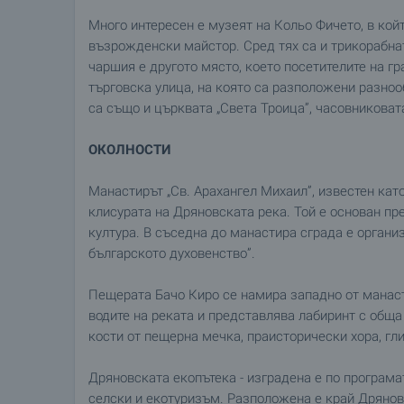
Много интересен е музеят на Кольо Фичето, в кой
възрожденски майстор. Сред тях са и трикорабна
чаршия е другото място, което посетителите на г
търговска улица, на която са разположени разно
са също и църквата „Света Троица”, часовниковат
ОКОЛНОСТИ
Манастирът „Св. Арахангел Михаил”, известен кат
клисурата на Дряновската река. Той е основан пр
култура. В съседна до манастира сграда е орган
българското духовенство”.
Пещерата Бачо Киро се намира западно от манаст
водите на реката и представлява лабиринт с обща 
кости от пещерна мечка, праисторически хора, гл
Дряновската екопътека - изградена е по програма
селски и екотуризъм. Разположена е край Дряновс