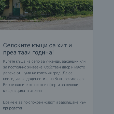
Селските къщи са хит и
през тази година!
Купете къща на село за уикенди, ваканции или
за постоянно живеене! Собствен двор и място
далече от шума на големия град. Да се
насладим на даденостите на българските села!
Вижте нашите страхотни оферти за селски
къщи в цялата страна.
Време е за по-спокоен живот и завръщане към
природата!