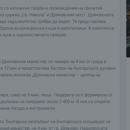
то са изложени творби и произведения на прочутия
та църква „Св. Никола” и Дряновския мост. Дряновската
рада задължително трябва да видят. Тя представлява
образни възрожденски къщи и работилници. В комплекса
а кула и художествената галерия.
о Дряновския манастир, се намира на 4 км от града в
ез 12 век и представлява бастион на българската духовна
изирана изложба „Дряновски манастир – център на
ира, само на 5 мин. пеша. Пещерата се е формирала от
дължина на галериите около 2 400 м. В нея са открити
инена посуда и инструменти.
та "Български екопътеки" на Българската асоциация за
кия манастир, на 4 км. от гр. Дряново. Надморската