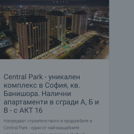
Central Park - уникален
комплекс в София, кв.
Банишора. Налични
апартаменти в сгради А, Б и
В - с АКТ 16
Напредват строителството и продажбите в
Central Park - един от най-мащабните