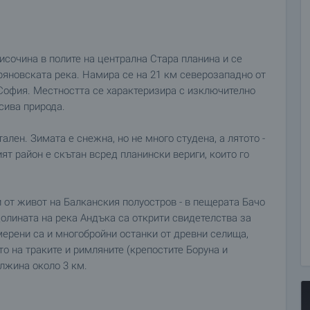
сочина в полите на централна Стара планина и се
ряновската река. Намира се на 21 км северозападно от
 София. Местността се характеризира с изключително
сива природа.
лен. Зимата е снежна, но не много студена, а лятото -
ят район е скътан всред планински вериги, които го
и от живот на Балканския полуостров - в пещерата Бачо
олината на река Андъка са открити свидетелства за
мерени са и многобройни останки от древни селища,
то на траките и римляните (крепостите Боруна и
лжина около 3 км.