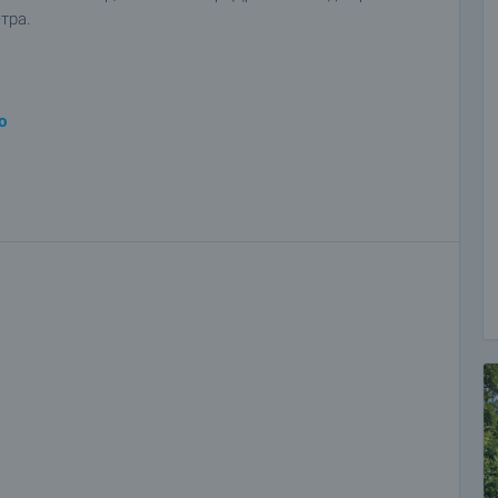
тра.
о