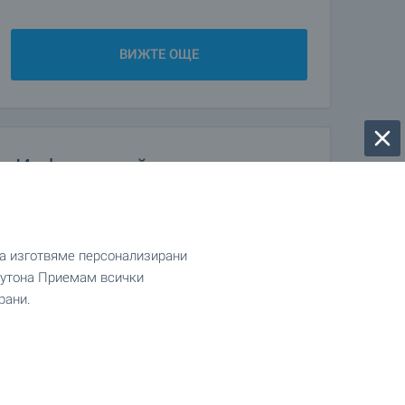
ВИЖТЕ ОЩЕ
Информирайте се първи
Абонирайте се за нашите нюзлетъри с топ
оферти, нови обяви, намалени цени и важна
информация относно пазара!
да изготвяме персонализирани
 бутона Приемам всички
рани.