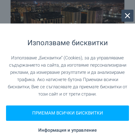
Използваме бисквитки
Използваме „Бисквитки“ (Cookies), за да управляваме
съдържанието на сайта, да изготвяме персонализирани
Central Park - уникален
реклами, да измерваме резултатите и да анализираме
комплекс в София, кв.
трафика. Ако натиснете бутона Приемам всички
Банишора. Налични
бисквитки, Вие се съгласявате да приемате бисквитки от
апартаменти в сгради А, Б и
този сайт и от трети страни.
В - с АКТ 16
Напредват строителството и продажбите в
ПРИЕМАМ ВСИЧКИ БИСКВИТКИ
Central Park - един от най-мащабните
комплекси ново строителство в София!
Информация и управление
Уникален затворен комплекс, пресъздаващ