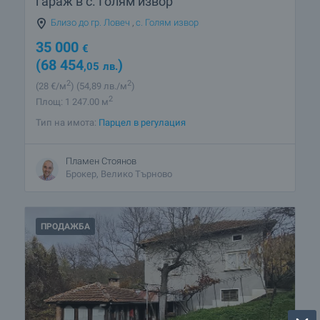
гараж в с. Голям извор
Близо до гр. Ловеч
,
с. Голям извор
35 000
€
(68 454
)
,05
лв.
2
2
(28
€/м
)
(54
,89
лв./м
)
2
Площ: 1 247.00 м
Тип на имота:
Парцел в регулация
Пламен Стоянов
Брокер, Велико Търново
ПРОДАЖБА