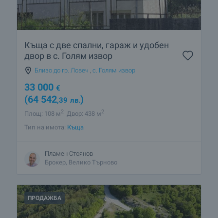
Къща с две спални, гараж и удобен
двор в с. Голям извор
Близо до гр. Ловеч
,
с. Голям извор
33 000
€
(64 542
)
,39
лв.
2
2
Площ: 108 м
Двор: 438 м
Тип на имота:
Къща
Пламен Стоянов
Брокер, Велико Търново
ПРОДАЖБА