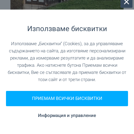
Използваме бисквитки
Къща с овощна градина с голяма
плевня в Тетевенския Балкан
Използваме „Бисквитки“ (Cookies), за да управляваме
с. Голям извор
,
гр. Ябланица
съдържанието на сайта, да изготвяме персонализирани
98 000
€
реклами, да измерваме резултатите и да анализираме
(191 671
)
,34
лв.
трафика. Ако натиснете бутона Приемам всички
2
2
Площ: 168 м
Двор: 1 960 м
бисквитки, Вие се съгласявате да приемате бисквитки от
този сайт и от трети страни.
Тип на имота:
Къща
Пламен Стоянов
ПРИЕМАМ ВСИЧКИ БИСКВИТКИ
Брокер, Велико Търново
Информация и управление
ПРОДАЖБА