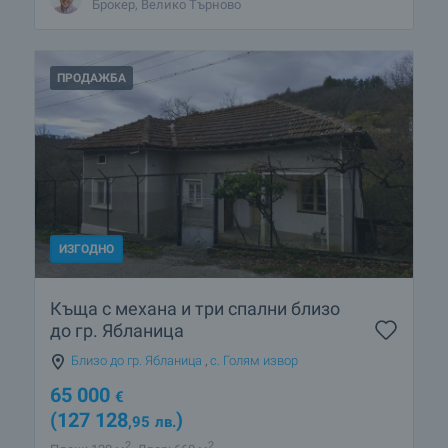
Брокер, Велико Търново
ПРОДАЖБА
ИЗГОДНО
Къща с механа и три спални близо
до гр. Ябланица
Близо до гр. Ябланица
,
с. Голям извор
65 000
€
(127 128
)
,95
лв.
2
2