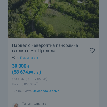
Парцел с невероятна панорамна
гледка в м-т Предела
с. Голям извор
30 000
€
(58 674
)
,90
лв.
2
2
(9
,80
€/м
)
(19
,17
лв./м
)
2
Площ: 3 060.00 м
Тип на имота:
Земеделска земя
Пламен Стоянов