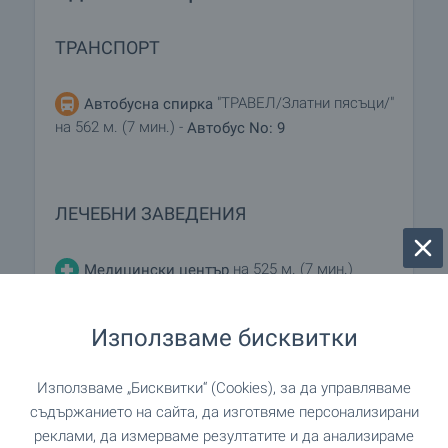
ТРАНСПОРТ
"ТРАВЕЛ/Златни пясъци/"
Автобусна спирка
на 562 м. (7 мин.) -
Автобус No: 9
ЛЕЧЕБНИ ЗАВЕДЕНИЯ
на 525 м. (7 мин.)
Медицински център
Използваме бисквитки
ПАЗАРУВАНЕ
Използваме „Бисквитки“ (Cookies), за да управляваме
"Valdi" на 619 м. (8 мин.)
Хранителен магазин
съдържанието на сайта, да изготвяме персонализирани
реклами, да измерваме резултатите и да анализираме