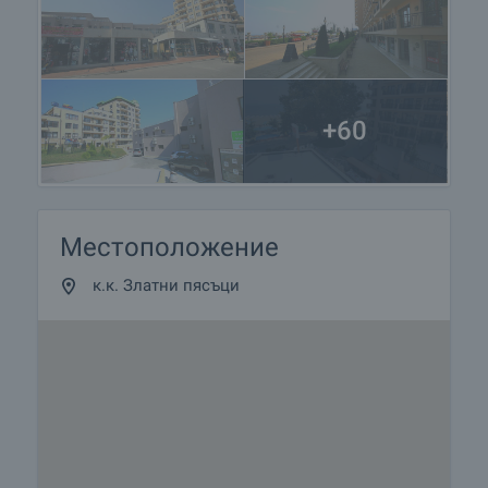
+60
Местоположение
к.к. Златни пясъци