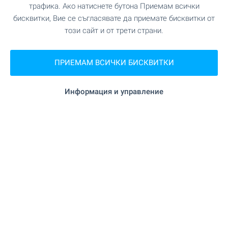
трафика. Ако натиснете бутона Приемам всички
"Aldo" на 38 м. (1 мин.)
Супермаркет
бисквитки, Вие се съгласявате да приемате бисквитки от
този сайт и от трети страни.
"Алдо" на 58 м. (1 мин.)
Супермаркет
ПРИЕМАМ ВСИЧКИ БИСКВИТКИ
"Амфора" на 80 м. (1 мин.)
Мол
Информация и управление
УСЛУГИ
"Райфайзен Банк" на 66 м. (1 мин.)
Банка
на 338 м. (5 мин.)
Банка
на 333 м. (5 мин.)
Аптека
"Български пощи" на 138 м. (2
Поща/Куриер