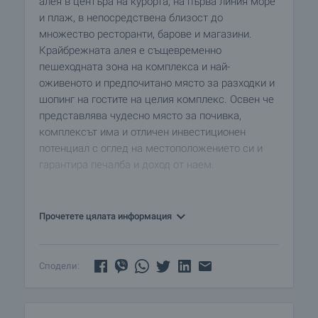
алея в центъра на курорта, на първа линия море
и плаж, в непосредствена близост до
множество ресторанти, барове и магазини.
Крайбрежната алея е същевременно
пешеходната зона на комплекса и най-
оживеното и предпочитано място за разходки и
шопинг на гостите на целия комплекс. Освен че
представлява чудесно място за почивка,
комплексът има и отличен инвестиционен
потенциал с оглед на местоположението си и
гарантира печалба и доход от наем.
Комплекс "Перфект Бийч" е изграден на четири
етажа. На нивото на алеята са разположени 13
Прочетете цялата информация
търговски помещения и ресторант с
прилежащите им сервизни помещения и
вътрешен двор. Втори, трети и четвърти етажи
Сподели:
са жилищни, като общия брой на апартаментите
е 19. Двустайните апартаменти се състоят от
дневна с кухненски бокс, спалня, баня и тераса,