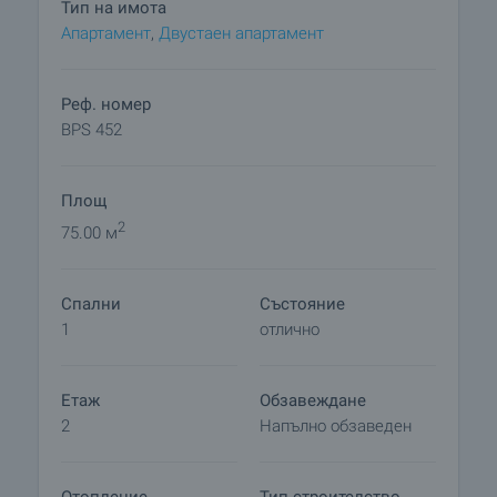
Тип на имота
и все пак близо до тишината и спокойствието на
Апартамент
,
Двустаен апартамент
планината.
Реф. номер
BPS 452
Площ
2
75.00 м
Спални
Състояние
1
отлично
Етаж
Обзавеждане
2
Напълно обзаведен