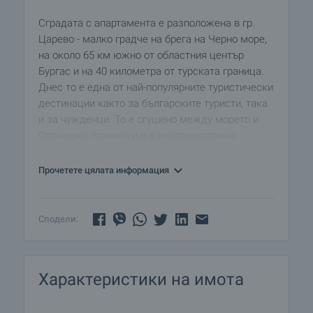
Сградата с апартамента е разположена в гр.
Царево - малко градче на брега на Черно море,
на около 65 км южно от областния център
Бургас и на 40 километра от турската граница.
Днес то е една от най-популярните туристически
дестинации както за българските туристи, така
и за чужденци. То е сгушено между морето и
Странджа планина и е в непосредствена
близост до природния резерват "Ропотамо" ,
едва в рамките на един час път от летище
Прочетете цялата информация
Бургас.
Районът е хубав и е подходящ за селски
Сподели:
туризъм, алпинизъм, водни спортове, лов,
риболов, спа-отдих. Това е идеалното място за
почивка за туристи, наблюдатели на птици,
Характеристики на имота
велосипедисти, пещерняци и цели семейства
копнеещи за почивка с широк обхват от
възможности за забавления, на брега на морето