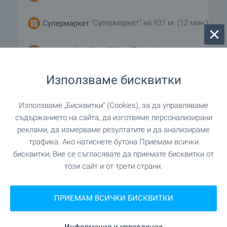
"Супермаркет" на 931 м. (12 мин.)
Супермаркет
"хляб" на 543 м. (7 мин.)
Пекарна
Използваме бисквитки
"Търговски комплекс" на 623 м. (8 мин.)
Мол
Използваме „Бисквитки“ (Cookies), за да управляваме
съдържанието на сайта, да изготвяме персонализирани
УСЛУГИ
реклами, да измерваме резултатите и да анализираме
трафика. Ако натиснете бутона Приемам всички
"ДСК Царево" на 719 м. (9 мин.)
Банка
бисквитки, Вие се съгласявате да приемате бисквитки от
този сайт и от трети страни.
"UniCredit Bulbank" на 927 м. (12 мин.)
Банка
ПРИЕМАМ ВСИЧКИ БИСКВИТКИ
"Аптека" на 552 м. (7 мин.)
Аптека