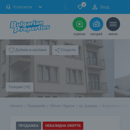
0
Контакти
Вход
оценка
продай
меню
Сподели
Добави в любими
Галерия (10)
Начало
Продажба
Област Бургас
гр. Царево
Апартамент (BP
ПРОДАЖБА
НЕВАЛИДНА ОФЕРТА