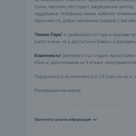
салон, магазин, ресторант, медицински център.
поддръжка, телефонна линии, кабелна телевизи
парко-места, добре озеленена градина с басейн
"Никеа Парк"
е заобиколен от гори и красиви п
което значи, че е достатъчно близко и едновр
Комплексът
разполага със студия, едностайни и
65кв.м, разположени на 9 етажа. Апартаментите
Поддръжката на комплекса е 7-8 Евро на кв.м. 
Резервация на имота
Имотът може да бъде резервиран веднага с депо
банков път. С платения депозит имотът ще бъде
купувачът да подпише предварителен договор.
Прочетете цялата информация