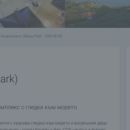
Апартамент (Nikea Park - VRN 4678)
ark)
омплекс с гледка към морето
менти с красива гледка към морето и вътрешния двор
влечения - голям басейн с бар, СПА център и фитнес