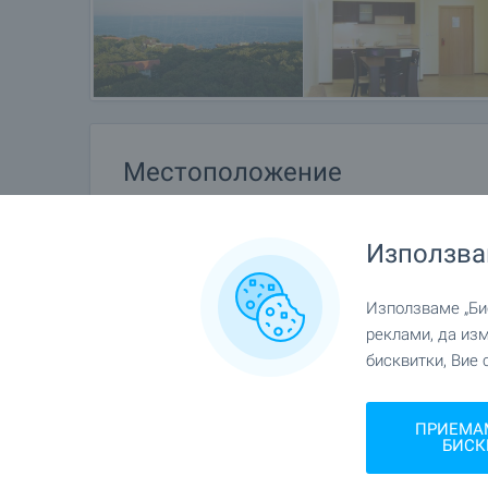
Местоположение
к.к. Златни пясъци
Използва
Използваме „Бис
реклами, да из
бисквитки, Вие 
ПРИЕМА
БИСК