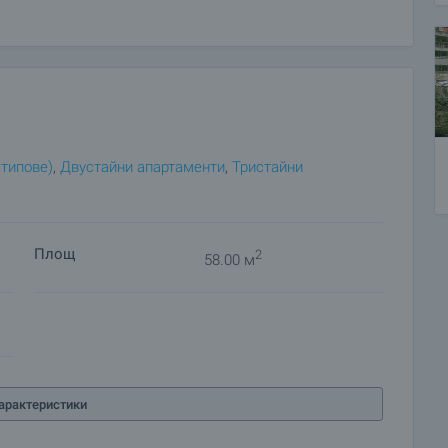
 типове)
,
Двустайни апартаменти
,
Тристайни
Площ
2
58.00 м
арактеристики