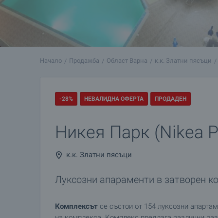
Начало
Продажба
Област Варна
к.к. Златни пясъци
-28%
НЕВАЛИДНА ОФЕРТА
ПРОДАДЕН
Никея Парк (Nikea P
к.к. Златни пясъци
Луксозни апараменти в затворен к
Комплексът
се състои от 154 луксозни апарта
на комплекса. Комплекс предлага различни раз