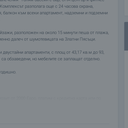
 Комплексът разполага още с 24 часова охрана,
я, балкон към всеки апартамент, надземни и подземни
.
ейзажи, разположен на около 15 минути пеша от плажа,
еменно далеч от шумотевицата на Златни Пясъци.
 двустайни апартаменти, с площ от 43,17 кв.м до 93,
 са обзаведени, но мебелите се заплащат отделно.
годишно.
зит от 2000 Евро, платим с кредитна карта или по
 резервиран за периода от 14 дни, след което следва