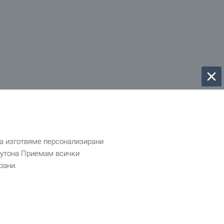
да изготвяме персонализирани
 бутона Приемам всички
рани.