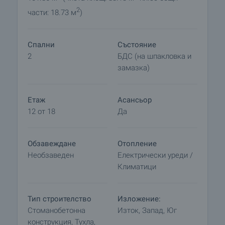
четиристайни апартаменти с благоприятно
2
части: 18.73 м
)
изложение - изток, запад, юг. Апартаментите ще
бъдат завършени с най-висок клас материали:
• Железобетонна конструкция, монолитна
Спални
Състояние
зидария с висок клас тухли.
2
БДС (на шпакловка и
• Топлоизолационна система.
замазка)
• Висок клас петкамерна PVC дограма.
• Блиндирани входни врати.
• Изградени сградни ВиК мрежи.
Етаж
Асансьор
• Изградена сградна ел. инсталация.
12 от 18
Да
• Изградени инсталации за кабелна телевизия и
интернет.
Обзавеждане
Отопление
• Под – циментова замазка.
Необзаведен
Електрически уреди /
• Стени и тавани - гипсова мазилка.
Климатици
• Отопление на климатици.
Има възможност имотът, който изберете да
Тип строителство
Изложение:
бъде завършен „до ключ“.
Стоманобетонна
Изток, Запад, Юг
конструкция, Тухла,