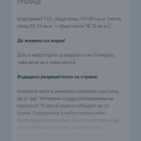
столица
апартамент 110 , обща площ 101.86 кв.м. (нетна
площ 83.13 кв.м. + общи части 18.73 кв.м.).
Да живееш на върха!
Дом в небостъргач в морската ни столицата
това вече не е само мечта.
Издадено разрешително за строеж.
Изберете имот в уникален комплекс, състоящ
се от две 18-етажни сгради разположени на
парцел от 10 дка в квартал Младост на гр.
Варна. Продажбите в небостъргача вече
започнаха и всеки може да се възползва и да
купи апартамент в този забележителен
комплекс. Между двете сгради ще бъде