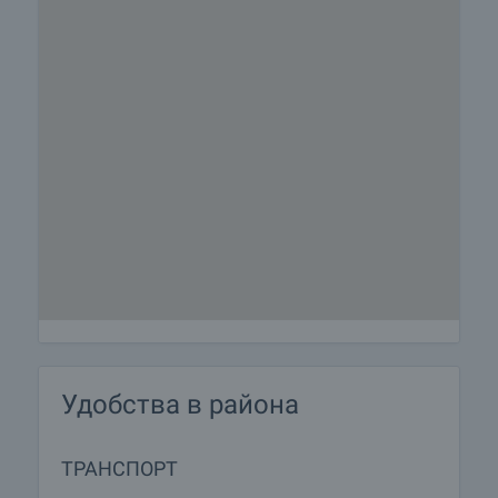
безпроблемно ползване на новозакупения имот.
Услугите, които можем да предложим,
включват застраховка на движимо и
недвижимо имущество, застраховка живот,
медицинско и автомобилно застраховане,
строителни и ремонтни дейности, обзавеждане,
юридически и счетоводни услуги и др.
Удобства в района
ТРАНСПОРТ