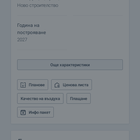
Отлични цени за висок клас строителство.
Ново строителство
За ваше удобство може да закупите подземни и
надземни паркоместа или гараж.
Година на
построяване
Кварталът е разположен на северозапад от
2027
централната част на града. Предлага
разнообразие от ежедневни услуги и удобства -
детски градини ЦДГ 35 „Синчец“, ДГ 36 „Морска
Още характеристики
Звездица“, училища ПГИ „Д-р Иван Богоров“, ОУ
„Антон Страшимиров“ и СУ „Гео Милев“, новият
МОЛ Галерия, поликлиника „Младост“, мебелна
Планове
Ценова листа
къща „Лазур”, хипер маркетите Mr. Bricolage,
Досев Импекс, пазар „Младост“, My market, ЦБА,
Качество на въздуха
Плащане
Кауфланд, Лидл, гостилница „Гюрлата”, ледена
пързалка „Младост“, стадион „Младост“, парк–
Инфо пакет
музей „Владислав Варненчик“ и други.
Защо за закупите апартамент в комплекса?
• Единствена по рода си оферта за покупка на