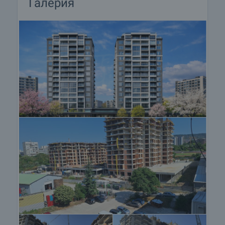
Галерия
жилище в небостъргач.
• Разнообразие от двустайни, тристайни и
четиристайни апартаменти в луксозен жилищен
комплекс във Варна.
• Нови жилища сред зеленина, спокойствие,
тишина, комфорт.
• Красиви гледки към морето, града и
Варненското езеро.
• Пешеходно разстояние до търговски център,
парк, възлови булеварди и училища.
• Наличие на паркоместа.
• Луксозно строителство с висококачествени
материали на достъпна цена.
• Инвеститор с отлична репутация.
• Безупречен инфраструктурен достъп.
Оглед на имота
Можем да организираме оглед на имота в
удобно за вас време. За целта, свържете се с