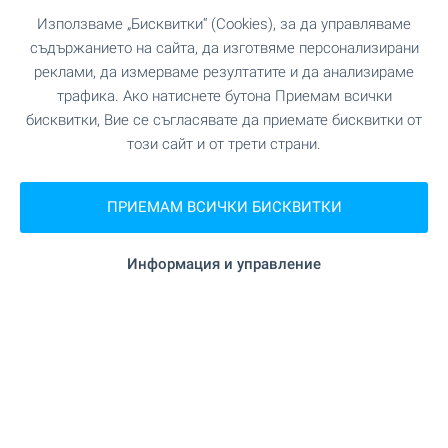
"Мол Delta Planet Varna" на 499 м. (7 мин.)
Мол
Използваме „Бисквитки“ (Cookies), за да управляваме
съдържанието на сайта, да изготвяме персонализирани
реклами, да измерваме резултатите и да анализираме
трафика. Ако натиснете бутона Приемам всички
УСЛУГИ
бисквитки, Вие се съгласявате да приемате бисквитки от
този сайт и от трети страни.
"UniCredit Bulbank" на 309 м. (4 мин.)
Банка
ПРИЕМАМ ВСИЧКИ БИСКВИТКИ
"Банка ДСК" на 617 м. (8 мин.)
Банка
Информация и управление
"Аптека Марешки" на 127 м. (2 мин.)
Аптека
"ПТС 9020" на 377 м. (5 мин.)
Поща/Куриер
"Пощенски клон 27 (9027)" на 436
Поща/Куриер
м. (6 мин.)