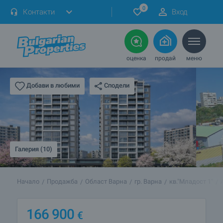
0
Контакти
Вход
оценка
продай
меню
Сподели
Добави в любими
Галерия (10)
Начало
Продажба
Област Варна
гр. Варна
кв."Младост 1"
166 900
€