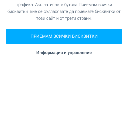
трафика. Ако натиснете бутона Приемам всички
бисквитки, Вие се съгласявате да приемате бисквитки от
ПАЗАРУВАНЕ
този сайт и от трети страни.
на 1.9 км.
Хранителен магазин
ПРИЕМАМ ВСИЧКИ БИСКВИТКИ
"ALDO" на 2.5 км.
Супермаркет
Информация и управление
"Lidl" на 5.5 км.
Супермаркет
"Пазар" на 6.4 км.
Пазар
"Печкин" на 6.1 км.
Пекарна
"Киона" на 6.4 км.
Зоо магазин
"Базар" на 15.5 км.
Мол