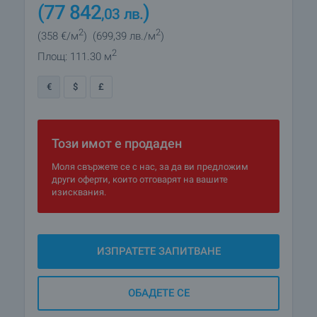
(77 842
)
,03
лв.
2
2
(358
€/м
)
(699
,39
лв./м
)
2
Площ: 111.30 м
€
$
£
Този имот е продаден
Моля свържете се с нас, за да ви предложим
други оферти, които отговарят на вашите
изисквания.
ИЗПРАТЕТЕ ЗАПИТВАНЕ
ОБАДЕТЕ СЕ