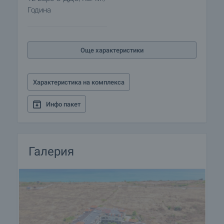
Година
Резервация на имота
Имотът може да бъде резервиран и свален от
продажба със заплащане на депозит, след
Още характеристики
което се прекратява провеждането на огледи с
други купувачи и започва подготовка на
документите за сключване на предварителен и
Характеристика на комплекса
окончателен договор. Свържете се с отговорния
брокер за подробна информация относно
Инфо пакет
процедурата на покупка и начините за плащане.
Жилищен кредит
Ние си партнираме с водещите български банки
Галерия
и можем да ви свържем с техните консултанти
за информация и кандидатстване за кредит.