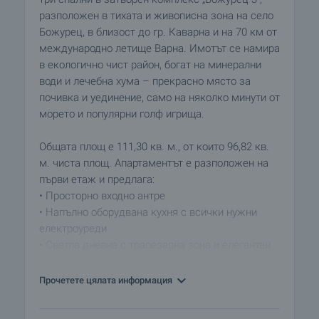
разположен в тихата и живописна зона на село
Божурец, в близост до гр. Каварна и на 70 км от
международно летище Варна. Имотът се намира
в екологично чист район, богат на минерални
води и лечебна хума – прекрасно място за
почивка и уединение, само на няколко минути от
морето и популярни голф игрища.
Общата площ е 111,30 кв. м., от които 96,82 кв.
м. чиста площ. Апартаментът е разположен на
първи етаж и предлага:
• Просторно входно антре
• Напълно оборудвана кухня с всички нужни
електроуреди
• Светла дневна с трапезарна зона и елегантен
интериор
• Три спални, едната от които е отворена към
Прочетете цялата информация
хола и може да се използва и като кабинет или
релакс зона