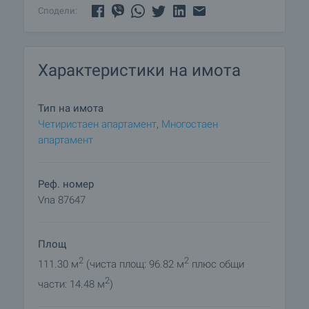
• Баня с тоалетна
Сподели:
• Отделна тоалетна
• Две тераси – едната с излаз от дневната, а
другата към спалните
Характеристики на имота
Апартаментът се предлага напълно обзаведен и
оборудван, готов за лично ползване или
Тип на имота
отдаване под наем.
Четиристаен апартамент
,
Многостаен
апартамент
Комплекс „Божурец 3“ осигурява на своите
обитатели:
• Открит басейн
Реф. номер
• Фитнес
Vna 87647
• Поддържана зелена територия
• Паркоместа
Площ
• Спокойна и тиха среда
2
2
111.30 м
(чиста площ: 96.82 м
плюс общи
Годишната такса за поддръжка е 12 евро/кв.м с
2
части: 14.48 м
)
ДДС.