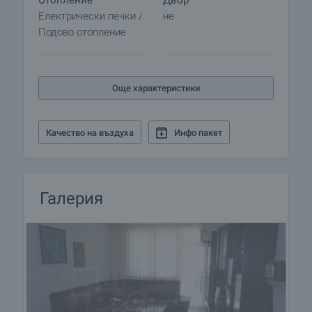
Отопление
Двор
Електрически печки /
не
Подово отопление
Още характеристики
Качество на въздуха
Инфо пакет
Галерия