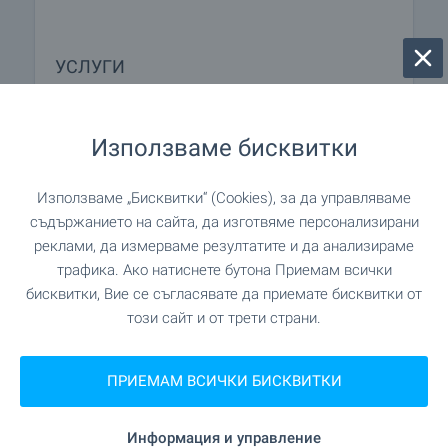
УСЛУГИ
"International Asset Bank" на 89 м. (2 мин.)
Банка
Използваме бисквитки
"Postbank" на 887 м. (11 мин.)
Банка
Използваме „Бисквитки“ (Cookies), за да управляваме
съдържанието на сайта, да изготвяме персонализирани
на 658 м. (8 мин.)
Банкомат
реклами, да измерваме резултатите и да анализираме
трафика. Ако натиснете бутона Приемам всички
на 152 м. (2 мин.)
Аптека
бисквитки, Вие се съгласявате да приемате бисквитки от
този сайт и от трети страни.
"Econt" на 1.2 км. (15 мин.)
Поща/Куриер
ПРИЕМАМ ВСИЧКИ БИСКВИТКИ
"Диана" на 399 м. (5 мин.)
Фризьорски салон
Информация и управление
"Чистота перфект - Бъчи
Химическо чистене