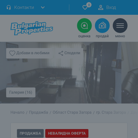
0
Контакти
Вход
оценка
продай
меню
Сподели
Добави в любими
Галерия (16)
Начало
Продажба
Област Стара Загора
гр. Стара Загора
Дву
ПРОДАЖБА
НЕВАЛИДНА ОФЕРТА