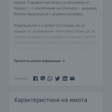
тераса. Подовите настилки са изпълнени от
теракот – с изключение на спалнята – дюшеме.
Всички прозорци са с дървена дограма.
Апартаментът е в добро състояние, но се
нуждае от освежаване. Като плюс може да се
посочи наличието на подово отопление. Част от
обзавеждането е включено в посочената цена /
за повече информация се свържете с Вашият
личен агент/.
Прочетете цялата информация
В близост до имота се намират мол “Галерия”,
фабрика “Загорка”, множество заведения и др.
Централната част на града отстои на 15 мин
Сподели:
пеш от тук.
Характеристики на имота