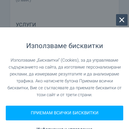
(8 мин.)
УСЛУГИ
на 246 м. (3 мин.)
Поща/Куриер
Използваме бисквитки
Използваме „Бисквитки“ (Cookies), за да управляваме
АВТОМОБИЛНИ УСЛУГИ
съдържанието на сайта, да изготвяме персонализирани
реклами, да измерваме резултатите и да анализираме
трафика. Ако натиснете бутона Приемам всички
"Паркинг" на 616 м. (8 мин.)
Паркинг
бисквитки, Вие се съгласявате да приемате бисквитки от
този сайт и от трети страни.
"„Зара Газ и Ойл“ ЕООД" на 16
Бензиностанция
м. (1 мин.)
ПРИЕМАМ ВСИЧКИ БИСКВИТКИ