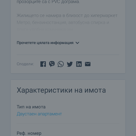
прозорците са с PVC дограма.
Жилището се намира в близост до хипермаркет
Метро, бензиностанция, автобусна спирка и
други удобни комуникации.
Прочетете цялата информация
Сподели:
Характеристики на имота
Тип на имота
Двустаен апартамент
Реф. номер