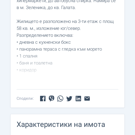
хипермаркети, до автобусна спирка. Намира се
в м. Зеленика, до кв. Галата.
Жилището е разположено на 3-ти етаж с площ
58 кв. м., изложение юг/север.
Разпределението включва:
• дневна с кухненски бокс
• панорамна тераса с гледка към морето
• 1 спалня
• баня и тоалетна
• коридор
Локацията осигурява бърз и удобен достъп до
централните части на града, поради
изключително удобното и комуникативно
Сподели:
местоположение.
Оглед на имота
Характеристики на имота
Можем да организираме оглед на имота в
удобно за вас време. За целта, свържете се с