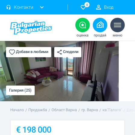
0
Контакти
Вход
оценка
продай
меню
Сподели
Добави в любими
Галерия (25)
Начало
Продажба
Област Варна
гр. Варна
кв."Галата"
Двус
€
198 000