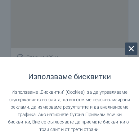
Плаж на 100 м
Най-близко разположен град Бургас, около 35
Използваме бисквитки
км.
Използваме „Бисквитки“ (Cookies), за да управляваме
съдържанието на сайта, да изготвяме персонализирани
реклами, да измерваме резултатите и да анализираме
Удобства в района
трафика. Ако натиснете бутона Приемам всички
бисквитки, Вие се съгласявате да приемате бисквитки от
ТРАНСПОРТ
този сайт и от трети страни.