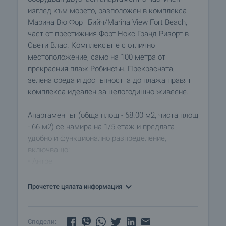
изглед към морето, разположен в комплекса
Марина Вю Форт Бийч/Marina View Fort Beach,
част от престижния Форт Нокс Гранд Ризорт в
Свети Влас. Комплексът е с отлично
местоположение, само на 100 метра от
прекрасния плаж Робинсън. Прекрасната,
зелена среда и достъпността до плажа правят
комплекса идеален за целогодишно живеене.
Апартаментът (обща площ - 68.00 м2, чиста площ
- 66 м2) се намира на 1/5 етаж и предлага
удобно и функционално разпределение,
включващо:
• Антре
• Просторна дневна с кухненски бокс и кът за
сядане
Прочетете цялата информация
• Уютна спалня
• Баня с тоалетна
• Тераса с великолепен изглед към морето и
Сподели: