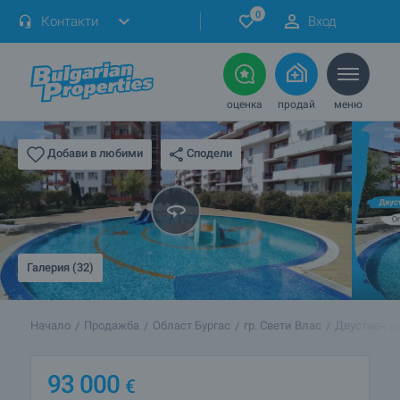
0
Контакти
Вход
оценка
продай
меню
Сподели
Добави в любими
Галерия (32)
Начало
Продажба
Област Бургас
гр. Свети Влас
Двустаен ап
93 000
€