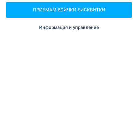
УЧЕБНИ ЗАВЕДЕНИЯ
ПРИЕМАМ ВСИЧКИ БИСКВИТКИ
"Clever Cat" на 7 м. (1 мин.)
Детска градина
Информация и управление
"Эрудит" на 120 м. (2 мин.)
Детска градина
ЛЕЧЕБНИ ЗАВЕДЕНИЯ
на 96 м. (2 мин.)
Медицински център
ПАЗАРУВАНЕ
на 54 м. (1 мин.)
Хранителен магазин