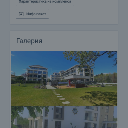
Характеристика на комплекса
други купувачи и започва подготовка на
документите за сключване на предварителен и
Инфо пакет
окончателен договор. Свържете се с отговорния
брокер за подробна информация относно
процедурата на покупка и начините за плащане.
Галерия
Жилищен кредит
Ние си партнираме с водещите български банки
и можем да ви свържем с техните консултанти
за информация и кандидатстване за кредит.