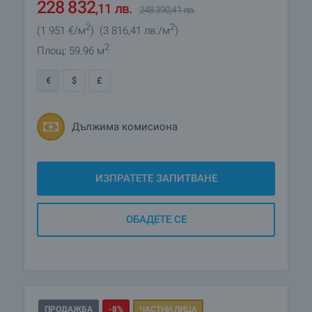
117 000
€
127 000
€
2
2
(1 951
€/м
)
(3 816
,41
лв./м
)
228 832
,11
лв.
248 390
,41
лв.
2
Площ: 59.96 м
€
$
£
Дължима комисиона
ИЗПРАТЕТЕ ЗАПИТВАНЕ
ОБАДЕТЕ СЕ
ПРОДАЖБА
-8%
ЧАСТНИ ЛИЦА