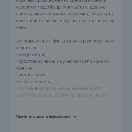
комплекс, разположен на брега на морето в
курортния град Обзор. Жилището е идеално
както за лично ползване и почивка, така и като
инвестиция с висока доходност от отдаване под
наем.
Апартаментът е с функционално разпределение
и включва:
• входно антре;
• просторна дневна с кухненски кът и зона за
хранене;
• уютна спалня;
• баня с тоалетна;
• голяма тераса с южно изложение, която
осигурява слънце и светлина през целия ден.
Комплексът предлага луксозна и спокойна
среда сред борове и морски бриз, като
Прочетете цялата информация
осигурява на своите жители:
• открит басейн с шезлонги и бар;