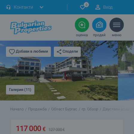
0
Контакти
Вход
оценка
продай
меню
Сподели
Добави в любими
Галерия (11)
Начало
Продажба
Област Бургас
гр. Обзор
Двустаен апарта