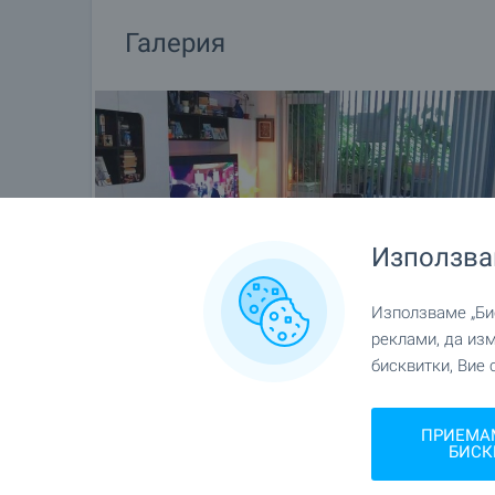
Галерия
Използва
Използваме „Бис
реклами, да из
бисквитки, Вие 
ПРИЕМА
БИСК