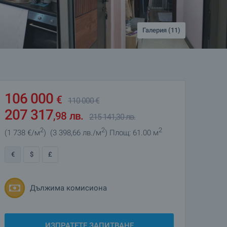
Галерия (11)
106 000
€
110 000
€
207 317
,98
лв.
215 141
,30
лв.
2
2
2
(1 738
€/м
)
(3 398
,66
лв./м
)
Площ: 61.00 м
€
$
£
Дължима комисиона
ИЗПРАТЕТЕ ЗАПИТВАНЕ