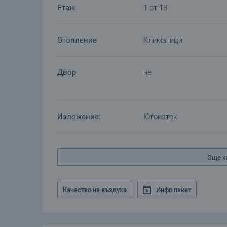
Етаж
1 от 13
информация и кандидатстване за кредит.
Отопление
Климатици
Двор
не
Изложение:
Югоизток
Още х
Качество на въздуха
Инфо пакет