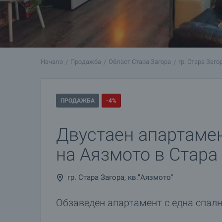
Начало
Продажба
Област Стара Загора
гр. Стара Заго
ПРОДАЖБА
-4%
Двустаен апартамен
на Аязмото в Стара
гр. Стара Загора, кв."Аязмото"
Обзаведен апартамент с една спал