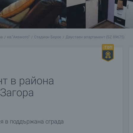
ра
кв."Аязмото"
Стадион Берое
Двустаен апартамент (SZ 89675)
т в района
 Загора
ня в поддържана сграда