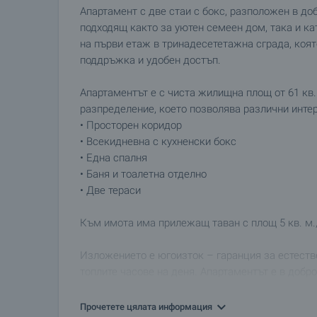
Апартамент с две стаи с бокс, разположен в до
подходящ както за уютен семеен дом, така и к
на първи етаж в тринадесететажна сграда, коя
поддръжка и удобен достъп.
Апартаментът е с чиста жилищна площ от 61 кв.
разпределение, което позволява различни инте
• Просторен коридор
• Всекидневна с кухненски бокс
• Една спалня
• Баня и тоалетна отделно
• Две тераси
Към имота има прилежащ таван с площ 5 кв. м.,
Изложението е югоизток – гаранция за естеств
топлите часове на деня. Апартаментът е в добр
освежаване според предпочитанията на новия с
Прочетете цялата информация