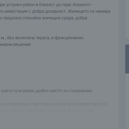
бре устроен район в близост до парк Аязмото–
ато инвестиция с добра доходност. Жилището се намира
то предлага спокойна жилищна среда, добра
 м., без включена тераса, и функционално
риорни решения:
 което осигурява удобно място за съхранение.
ена следобедна светлина и уютна атмосфера през по-
о състояние и позволява нанасяне веднага или
обственик.