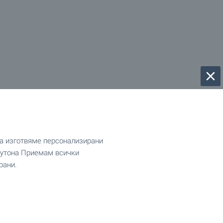
да изготвяме персонализирани
 бутона Приемам всички
рани.