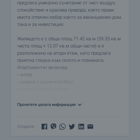
предлага уникално съчетание от чист въздух,
спокойствие и красива природа, което прави
имота отличен избор както за ваканционен дом,
така и за инвестиция.
Жилището е с обща площ 71.42 кв.м (59.35 кв.м
чиста площ + 12.07 кв.м общи части) и е
разположено на втори етаж, като предлага
приятна гледка към селото и планината.
Апартаментът включва:
• антре
• дневна с кухненски бокс
• самостоятелна спалня
• баня с душ, мивка и тоалетна
• втора баня с вана, мивка и тоалетна
Прочетете цялата информация
• балкон, подходящ за отдих сред тишината на
планината
Сподели:
Жилището е завършено със:
• стени – латекс