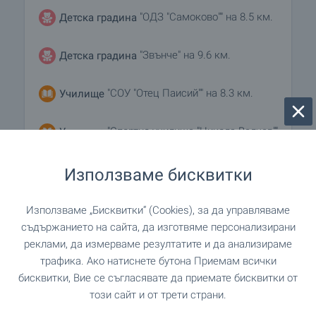
"ОДЗ "Самоково"" на 8.5 км.
Детска градина
"Звънче" на 9.6 км.
Детска градина
"СОУ "Отец Паисий"" на 8.3 км.
Училище
"Спортно училище "Никола Велчев""
Училище
на 8.3 км.
Използваме бисквитки
ЛЕЧЕБНИ ЗАВЕДЕНИЯ
Използваме „Бисквитки“ (Cookies), за да управляваме
съдържанието на сайта, да изготвяме персонализирани
реклами, да измерваме резултатите и да анализираме
на 8.8 км.
Болница
трафика. Ако натиснете бутона Приемам всички
бисквитки, Вие се съгласявате да приемате бисквитки от
"МБАЛ Самоков" на 8.8 км.
Болница
този сайт и от трети страни.