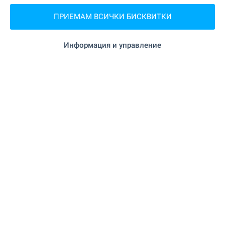
на 6.3 км.
Медицински център
ПРИЕМАМ ВСИЧКИ БИСКВИТКИ
Информация и управление
ПАЗАРУВАНЕ
"Браво" на 198 м. (3 мин.)
Хранителен магазин
на 8.2 км.
Супермаркет
на 8.7 км.
Супермаркет
на 9.2 км.
Пазар
на 19.6 км.
Пекарна
на 9.4 км.
Мол