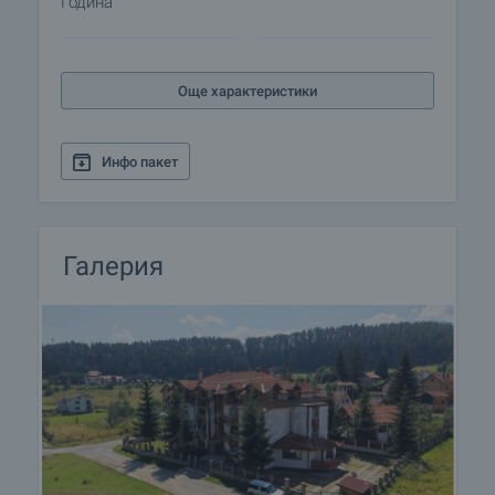
Година
Резервация на имота
Имотът може да бъде резервиран и свален от
Още характеристики
продажба със заплащане на депозит, след
което се прекратява провеждането на огледи с
други купувачи и започва подготовка на
Инфо пакет
документите за сключване на предварителен и
окончателен договор. Свържете се с отговорния
брокер за подробна информация относно
процедурата на покупка и начините за плащане.
Галерия
Жилищен кредит
Ние си партнираме с водещите български банки
и можем да ви свържем с техните консултанти
за информация и кандидатстване за кредит.