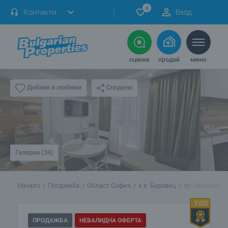
0
Контакти
Вход
оценка
продай
меню
Сподели
Добави в любими
Галерия (34)
Начало
Продажба
Област София
к.к. Боровец
гр. Самоков
ПРОДАЖБА
НЕВАЛИДНА ОФЕРТА