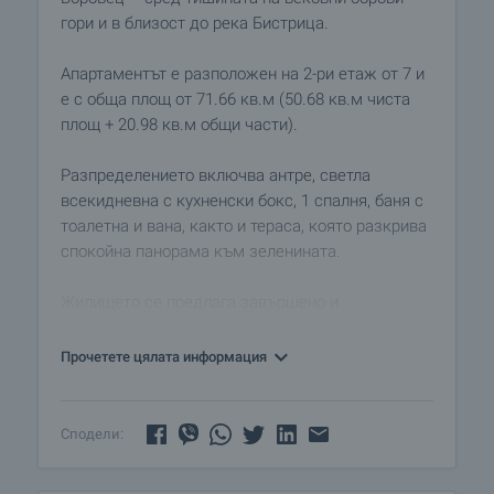
гори и в близост до река Бистрица.
Апартаментът е разположен на 2-ри етаж от 7 и
е с обща площ от 71.66 кв.м (50.68 кв.м чиста
площ + 20.98 кв.м общи части).
Разпределението включва антре, светла
всекидневна с кухненски бокс, 1 спалня, баня с
тоалетна и вана, както и тераса, която разкрива
спокойна панорама към зеленината.
Жилището се предлага завършено и
обзаведено, готово за незабавно ползване или
отдаване под наем.
Прочетете цялата информация
Комплексът предлага отлични условия за
целогодишен престой и почивка:
Сподели:
• СПА център с вътрешен отопляем басейн
• сауна, парна баня и релакс зона