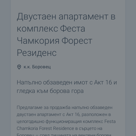
Двустаен апартамент в
комплекс Феста
Чамкория Форест
Резиденс
к.к. Боровец
Напълно обзаведен имот с Акт 16 и
гледка към борова гора
Предлагаме за продажба напълно обзаведен
двустаен апартамент с Акт 16, разположен в
целогодишно функциониращия комплекс Festa
Chamkoria Forest Residence в сърцето на
Боровец – сред тишината на вековни борови