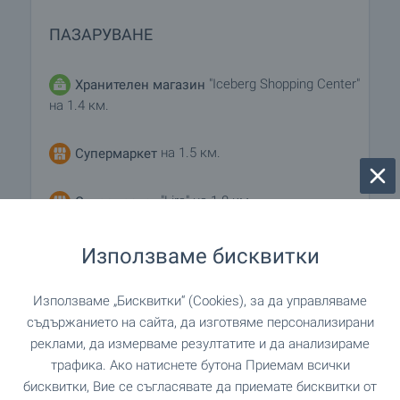
ПАЗАРУВАНЕ
"Iceberg Shopping Center"
Хранителен магазин
на 1.4 км.
на 1.5 км.
Супермаркет
"Lira" на 1.8 км.
Супермаркет
на 7.2 км.
Пазар
Използваме бисквитки
на 7.3 км.
Мол
Използваме „Бисквитки“ (Cookies), за да управляваме
съдържанието на сайта, да изготвяме персонализирани
реклами, да измерваме резултатите и да анализираме
трафика. Ако натиснете бутона Приемам всички
УСЛУГИ
бисквитки, Вие се съгласявате да приемате бисквитки от