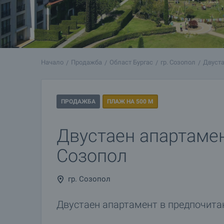
Начало
Продажба
Област Бургас
гр. Созопол
Двуста
ПРОДАЖБА
ПЛАЖ НА 500 М
Двустаен апартамен
Созопол
гр. Созопол
Двустаен апартамент в предпочита