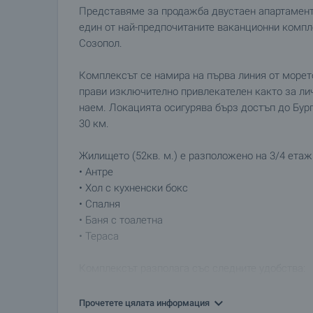
Представяме за продажба двустаен апартамент,
един от най-предпочитаните ваканционни компл
Созопол.
Комплексът се намира на първа линия от морето
прави изключително привлекателен както за лич
наем. Локацията осигурява бърз достъп до Бур
30 км.
Жилището (52кв. м.) е разположено на 3/4 етаж 
• Антре
• Хол с кухненски бокс
• Спалня
• Баня с тоалетна
• Тераса
Комплексът разполага със следните удобства:
• Охрана – 24 часа
• Рецепция – 24 часа
Прочетете цялата информация