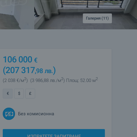
Галерия (11)
106 000
€
(207 317
)
,98
лв.
2
2
2
(2 038
€/м
)
(3 986
,88
лв./м
)
Площ: 52.00 м
€
$
£
Без комисионна
ИЗПРАТЕТЕ ЗАПИТВАНЕ