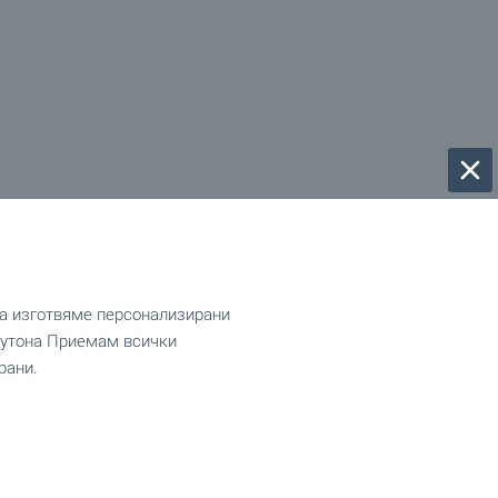
да изготвяме персонализирани
 бутона Приемам всички
рани.