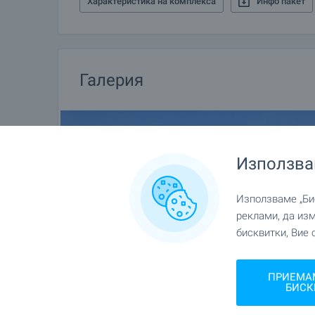
Характеристика на комплекса
Инфо пакет
Галерия
Използва
Използваме „Бис
реклами, да из
бисквитки, Вие 
ПРИЕМА
БИСК