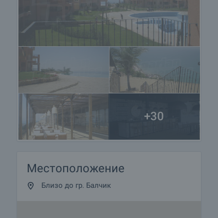
Естествени варовикови плочки в целия
апартамент, обработени да изглеждат старинни;
единствено в банята са положени керамични
плочки.
• Бани
Напълно обзаведени, фаянс и теракота по стени
и подове, подово отопление, мраморни плотове
около мивки и вани, качествен санитарен фаянс
и аксесоари, огледало, окачен таван и
+30
подходящо осветление.
• Кухня
Напълно обзаведена, долни и горни шкафове,
вградени хладилник, абсорбатор, керамични
Местоположение
котлони, фурна и мивка от неръждаема
стомана. Плот от естествен гранит.
Близо до гр. Балчик
• Други