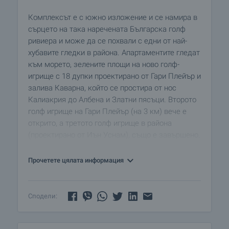
Комплексът е с южно изложение и се намира в
сърцето на така наречената Българска голф
ривиера и може да се похвали с едни от най-
хубавите гледки в района. Апартаментите гледат
към морето, зелените площи на ново голф-
игрище с 18 дупки проектирано от Гари Плейър и
залива Каварна, който се простира от нос
Калиакрия до Албена и Златни пясъци. Второто
голф игрище на Гари Плейър (на 3 км) вече е
открито, а третото голф игрище в района
(проектирано от Иън Уснам), също е завършено.
КУРОРТЪТ
Прочетете цялата информация
Проектирана от Густаво Клостер, испански
архитект, известен с луксозните си вили в Коста
дел Сол и българските архитекти АДА и СТОАРХ,
Сподели:
„Калиакрия” комбинира доказаната концепция
от средиземноморския бряг с местния