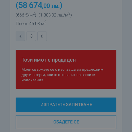
(58 674
)
,90
лв.
2
2
(666
€/м
)
(1 303
,02
лв./м
)
2
Площ: 45.03 м
€
$
£
Този имот е продаден
Моля свържете се с нас, за да ви предложим
други оферти, които отговарят на вашите
изисквания.
ИЗПРАТЕТЕ ЗАПИТВАНЕ
ОБАДЕТЕ СЕ