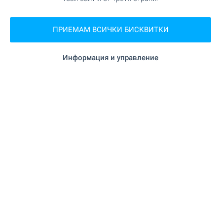
на 1.7 км.
Хранителен магазин
ПРИЕМАМ ВСИЧКИ БИСКВИТКИ
"ALDO" на 2.5 км.
Супермаркет
Информация и управление
"Lidl" на 5.5 км.
Супермаркет
"Пазар" на 6.3 км.
Пазар
"Печкин" на 6.0 км.
Пекарна
"Киона" на 6.4 км.
Зоо магазин
"Базар" на 15.6 км.
Мол