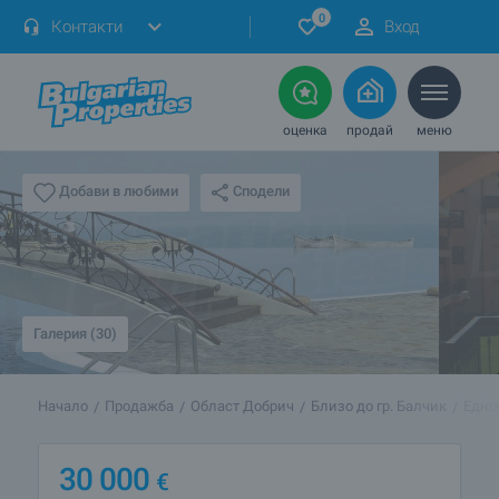
0
Контакти
Вход
оценка
продай
меню
Сподели
Добави в любими
Галерия (30)
Начало
Продажба
Област Добрич
Близо до гр. Балчик
Едно
30 000
€