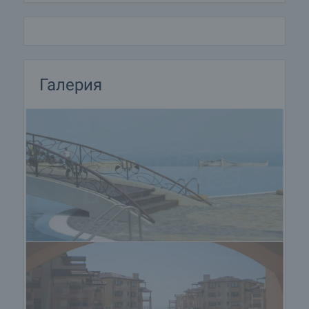
• Основи (фундамент), корпус, стени и покривни
конструкции
Стоманобетонни основи и стени (външни и
вътрешни), изградени с тухли - термо и звуко
изолирани. Вътрешни преградни стени във всеки
апартамент от гипскартон с термо и звуко
Галерия
изолация. Покриви с керемиди система
„Брамак” с топло и хидро изолация.
• Фасада
ЕPS топло изолация с мрежа и минерална
мазилка „BAUMIT” в два цвята, плинт от
естествен камък.
• Прозорци и врати
PVC дограма с двоен стъклопакет
„SALAMANDER”-Germany. Ламинирани вътрешни
врати.
• Под