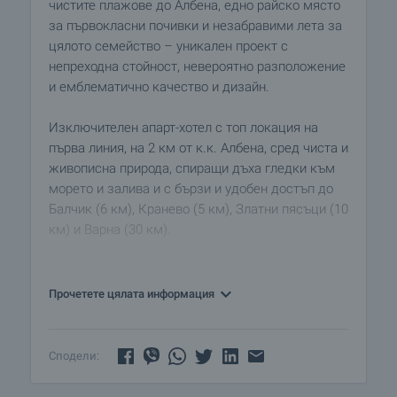
чистите плажове до Албена, едно райско място
за първокласни почивки и незабравими лета за
цялото семейство – уникален проект с
непреходна стойност, невероятно разположение
и емблематично качество и дизайн.
Изключителен апарт-хотел с топ локация на
първа линия, на 2 км от к.к. Албена, сред чиста и
живописна природа, спиращи дъха гледки към
морето и залива и с бързи и удобен достъп до
Балчик (6 км), Кранево (5 км), Златни пясъци (10
км) и Варна (30 км).
Мащабният проект се състои от 326
апартамента в 13 сгради, вариращи от четири до
Прочетете цялата информация
шест етажа.
Приблизителната брутна застроена площ на
Сподели:
комплекса е 32 400 кв.м, простиращ се на обща
площ от 22 392 кв.м.