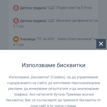
"ЦДГ Първи юни" на 5.4 км.
Детска градина
"ЦДГ Веселите делфинчета" на
Детска градина
5.7 км.
"ПГ за КОС " Алеко Константинов"" на
Училище
4.7 км.
на 4.7 км.
Училище
Използваме бисквитки
"Варненски Свободен Университет
Университет
„Черноризец Храбър“" на 14.7 км.
Използваме „Бисквитки“ (Cookies), за да управляваме
съдържанието на сайта, да изготвяме персонализирани
реклами, да измерваме резултатите и да анализираме
трафика. Ако натиснете бутона Приемам всички
ЛЕЧЕБНИ ЗАВЕДЕНИЯ
бисквитки, Вие се съгласявате да приемате бисквитки от
този сайт и от трети страни.