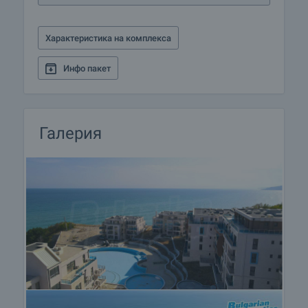
С уникалното си разположение на първа линия,
осигурявайки непрекъсната панорамна гледка
Характеристика на комплекса
към морето, този курортен комплекс е отлична
възможност за успешна инвестиция в мащабен
Инфо пакет
бизнес проект на българското Черноморие.
Осигуряващ тишина и спокойствие,
изключителна локация, перфектни комуникации,
Галерия
както и модерни удобства на място, имотът е
отлично в дългосрочен план решение за
новаторски продукт, който да посрещне
търсенето и предпочитанията на онези клиенти,
които не правят компромис с качеството.
Оглед на имота
Можем да организираме оглед на имота в
удобно за вас време. За целта, свържете се с
отговорния за офертата брокер и му кажете
кога бихте искали да направите оглед.