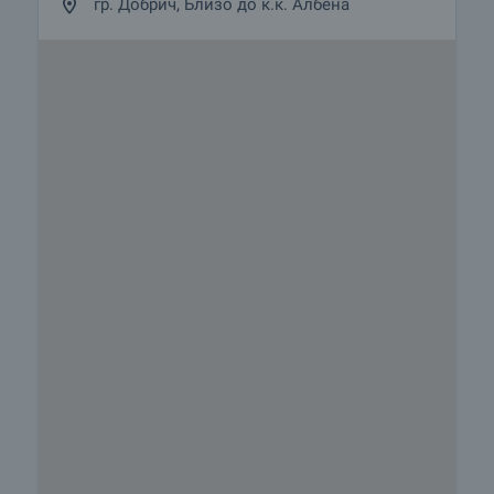
гр. Добрич, Близо до к.к. Албена
включват застраховка на движимо и
недвижимо имущество, застраховка живот,
медицинско и автомобилно застраховане,
строителни и ремонтни дейности, обзавеждане,
юридически и счетоводни услуги и др.